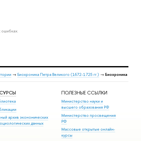
 ошибках.
стории
→
Биохроника Петра Великого (1672-1725 гг.)
→
Биохроника
ЕСУРСЫ
ПОЛЕЗНЫЕ ССЫЛКИ
блиотека
Министерство науки и
высшего образования РФ
бликации
Министерство просвещения
иный архив экономических
РФ
социологических данных
Массовые открытые онлайн-
курсы