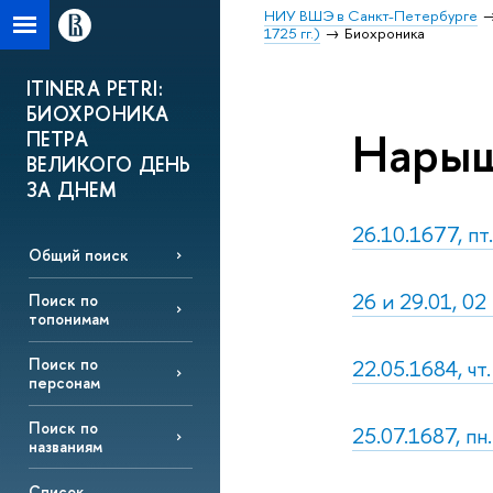
НИУ ВШЭ в Санкт-Петербурге
1725 гг.)
Биохроника
ITINERA PETRI:
БИОХРОНИКА
Нарыш
ПЕТРА
ВЕЛИКОГО ДЕНЬ
ЗА ДНЕМ
26.10.1677, пт
Общий поиск
26 и 29.01, 02
Поиск по
топонимам
22.05.1684, чт
Поиск по
персонам
Поиск по
25.07.1687, п
названиям
Список