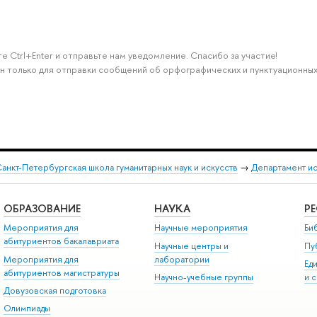
е Ctrl+Enter и отправьте нам уведомление. Спасибо за участие!
н только для отправки сообщений об орфографических и пунктуационных
анкт-Петербургская школа гуманитарных наук и искусств
→
Департамент и
ОБРАЗОВАНИЕ
НАУКА
Р
Мероприятия для
Научные мероприятия
Би
абитуриентов бакалавриата
Научные центры и
Пу
Мероприятия для
лаборатории
Ед
абитуриентов магистратуры
Научно-учебные группы
и 
Довузовская подготовка
Олимпиады