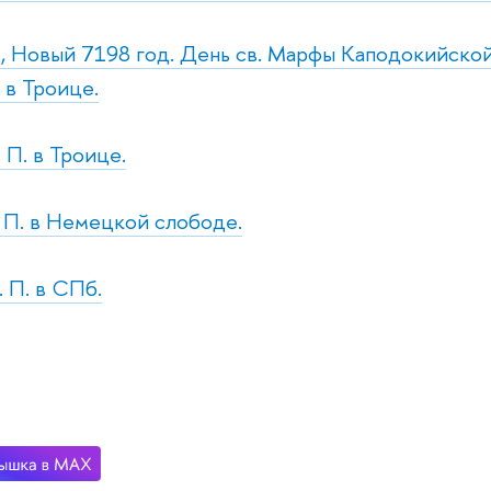
с., Новый 7198 год. День св. Марфы Каподокийск
 в Троице.
. П. в Троице.
т. П. в Немецкой слободе.
. П. в СПб.