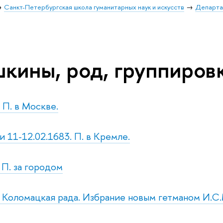
Санкт-Петербургская школа гуманитарных наук и искусств
Департа
кины, род, группиров
. П. в Москве.
 и 11-12.02.1683. П. в Кремле.
. П. за городом
н. Коломацкая рада. Избрание новым гетманом И.С