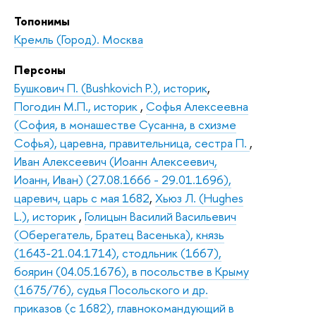
Топонимы
Кремль (Город). Москва
Персоны
Бушкович П. (Bushkovich P.), историк
,
Погодин М.П., историк
,
Софья Алексеевна
(София, в монашестве Сусанна, в схизме
Софья), царевна, правительница, сестра П.
,
Иван Алексеевич (Иоанн Алексеевич,
Иоанн, Иван) (27.08.1666 - 29.01.1696),
царевич, царь с мая 1682
,
Хьюз Л. (Hughes
L.), историк
,
Голицын Василий Васильевич
(Оберегатель, Братец Васенька), князь
(1643-21.04.1714), стодльник (1667),
боярин (04.05.1676), в посольстве в Крыму
(1675/76), судья Посольского и др.
приказов (с 1682), главнокомандующий в