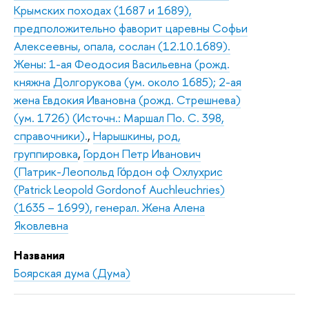
Крымских походах (1687 и 1689),
предположительно фаворит царевны Софьи
Алексеевны, опала, сослан (12.10.1689).
Жены: 1-ая Феодосия Васильевна (рожд.
княжна Долгорукова (ум. около 1685); 2-ая
жена Евдокия Ивановна (рожд. Стрешнева)
(ум. 1726) (Источн.: Маршал По. С. 398,
справочники).
,
Нарышкины, род,
группировка
,
Гордон Петр Иванович
(Патрик-Леопольд Го́рдон оф Охлухрис
(Patrick Leopold Gordonof Auchleuchries)
(1635 – 1699), генерал. Жена Алена
Яковлевна
Названия
Боярская дума (Дума)