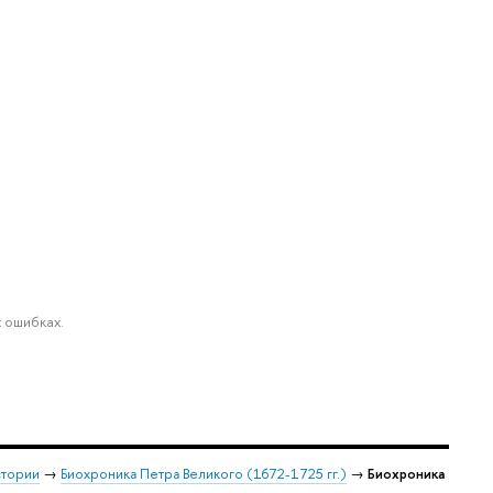
 ошибках.
стории
→
Биохроника Петра Великого (1672-1725 гг.)
→
Биохроника