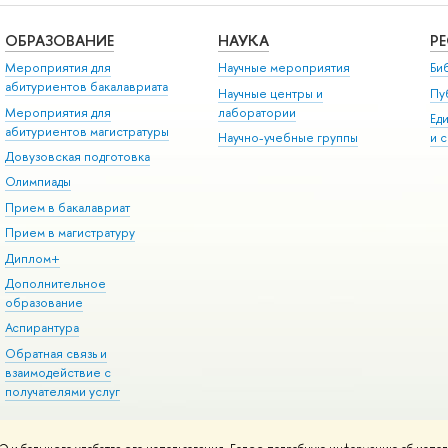
ОБРАЗОВАНИЕ
НАУКА
Р
Мероприятия для
Научные мероприятия
Би
абитуриентов бакалавриата
Научные центры и
Пу
Мероприятия для
лаборатории
Ед
абитуриентов магистратуры
Научно-учебные группы
и 
Довузовская подготовка
Олимпиады
Прием в бакалавриат
Прием в магистратуру
Диплом+
Дополнительное
образование
Аспирантура
Обратная связь и
взаимодействие с
получателями услуг