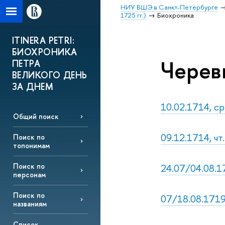
НИУ ВШЭ в Санкт-Петербурге
1725 гг.)
Биохроника
ITINERA PETRI:
БИОХРОНИКА
Черев
ПЕТРА
ВЕЛИКОГО ДЕНЬ
ЗА ДНЕМ
10.02.1714, ср.
Общий поиск
09.12.1714, чт
Поиск по
топонимам
24.07/04.08.1
Поиск по
персонам
Поиск по
07/18.08.1719
названиям
Список