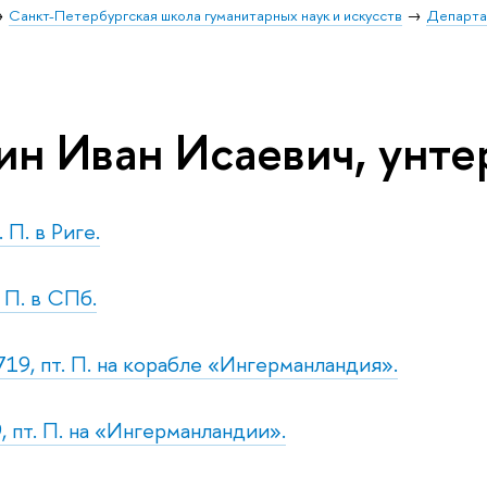
Санкт-Петербургская школа гуманитарных наук и искусств
Департа
ин Иван Исаевич, унте
 П. в Риге.
. П. в СПб.
719, пт. П. на корабле «Ингерманландия».
, пт. П. на «Ингерманландии».