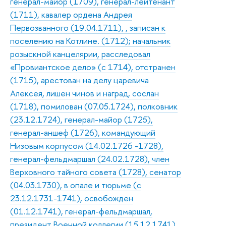
генерал-майор (1709), генерал-лейтенант
(1711), кавалер ордена Андрея
Первозванного (19.04.1711), , записан к
поселению на Котлине. (1712); начальник
розыскной канцелярии, расследовал
«Провиантское дело» (с 1714), отстранен
(1715), арестован на делу царевича
Алексея, лишен чинов и наград, сослан
(1718), помилован (07.05.1724), полковник
(23.12.1724), генерал-майор (1725),
генерал-аншеф (1726), командующий
Низовым корпусом (14.02.1726 -1728),
генерал-фельдмаршал (24.02.1728), член
Верховного тайного совета (1728), сенатор
(04.03.1730), в опале и тюрьме (с
23.12.1731-1741), освобожден
(01.12.1741), генерал-фельдмаршал,
президент Военной коллегии (15.12.1741).