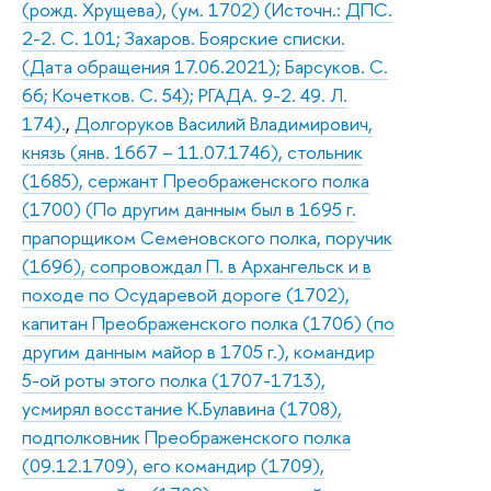
(рожд. Хрущева), (ум. 1702) (Источн.: ДПС.
2-2. С. 101; Захаров. Боярские списки.
(Дата обращения 17.06.2021); Барсуков. С.
66; Кочетков. С. 54); РГАДА. 9-2. 49. Л.
174).
,
Долгоруков Василий Владимирович,
князь (янв. 1667 – 11.07.1746), стольник
(1685), сержант Преображенского полка
(1700) (По другим данным был в 1695 г.
прапорщиком Семеновского полка, поручик
(1696), сопровождал П. в Архангельск и в
походе по Осударевой дороге (1702),
капитан Преображенского полка (1706) (по
другим данным майор в 1705 г.), командир
5-ой роты этого полка (1707-1713),
усмирял восстание К.Булавина (1708),
подполковник Преображенского полка
(09.12.1709), его командир (1709),