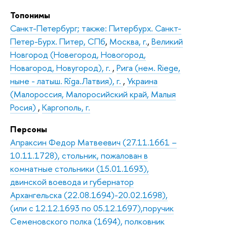
Топонимы
Санкт-Петербург; также: Питербурх. Санкт-
Петер-Бурх. Питер, СПб
,
Москва, г.
,
Великий
Новгород (Новегород, Новогород,
Новагород, Новугород), г.
,
Рига (нем. Riege,
ныне - латыш. Rīga.Латвия), г.
,
Украина
(Малороссия, Малоросийский край, Малыя
Росия)
,
Каргополь, г.
Персоны
Апраксин Федор Матвеевич (27.11.1661 –
10.11.1728), стольник, пожалован в
комнатные стольники (15.01.1693),
двинской воевода и губернатор
Архангельска (22.08.1694)-20.02.1698),
(или с 12.12.1693 по 05.12.1697),поручик
Семеновского полка (1694), полковник