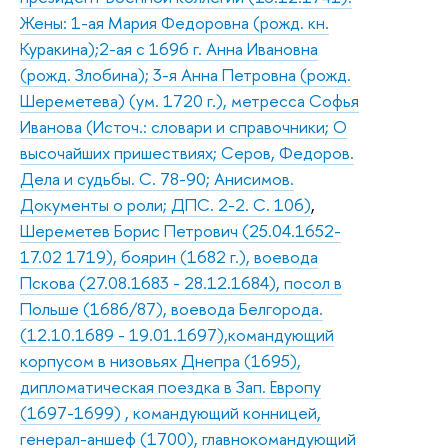
Жены: 1-ая Мария Федоровна (рожд. кн.
Куракина);2-ая с 1696 г. Анна Ивановна
(рожд. Злобина); 3-я Анна Петровна (рожд.
Шереметева) (ум. 1720 г.), метресса Софья
Иванова (Источ.: словари и справочники; О
высочайших пришествиях; Серов, Федоров.
Дела и судьбы. С. 78-90; Анисимов.
Документы о роли; ДПС. 2-2. С. 106)
,
Шереметев Борис Петрович (25.04.1652-
17.02 1719), боярин (1682 г.), воевода
Пскова (27.08.1683 - 28.12.1684), посол в
Польше (1686/87), воевода Белгорода.
(12.10.1689 - 19.01.1697),командующий
корпусом в низовьях Днепра (1695),
дипломатическая поездка в Зап. Европу
(1697-1699) , командующий конницей,
генерал-аншеф (1700), главнокомандующий