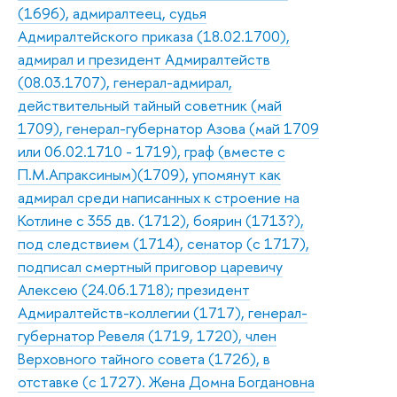
(1696), адмиралтеец, судья
Адмиралтейского приказа (18.02.1700),
адмирал и президент Адмиралтейств
(08.03.1707), генерал-адмирал,
действительный тайный советник (май
1709), генерал-губернатор Азова (май 1709
или 06.02.1710 - 1719), граф (вместе с
П.М.Апраксиным)(1709), упомянут как
адмирал среди написанных к строение на
Котлине с 355 дв. (1712), боярин (1713?),
под следствием (1714), сенатор (с 1717),
подписал смертный приговор царевичу
Алексею (24.06.1718); президент
Адмиралтейств-коллегии (1717), генерал-
губернатор Ревеля (1719, 1720), член
Верховного тайного совета (1726), в
отставке (с 1727). Жена Домна Богдановна