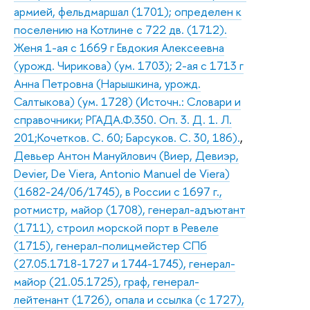
армией, фельдмаршал (1701); определен к
поселению на Котлине с 722 дв. (1712).
Женя 1-ая с 1669 г Евдокия Алексеевна
(урожд. Чирикова) (ум. 1703); 2-ая с 1713 г
Анна Петровна (Нарышкина, урожд.
Салтыкова) (ум. 1728) (Источн.: Словари и
справочники; РГАДА.Ф.350. Оп. 3. Д. 1. Л.
201;Кочетков. С. 60; Барсуков. С. 30, 186).
,
Девьер Антон Мануйлович (Виер, Девиэр,
Devier, De Viera, Antonio Manuel de Viera)
(1682-24/06/1745), в России с 1697 г.,
ротмистр, майор (1708), генерал-адъютант
(1711), строил морской порт в Ревеле
(1715), генерал-полицмейстер СПб
(27.05.1718-1727 и 1744-1745), генерал-
майор (21.05.1725), граф, генерал-
лейтенант (1726), опала и ссылка (с 1727),