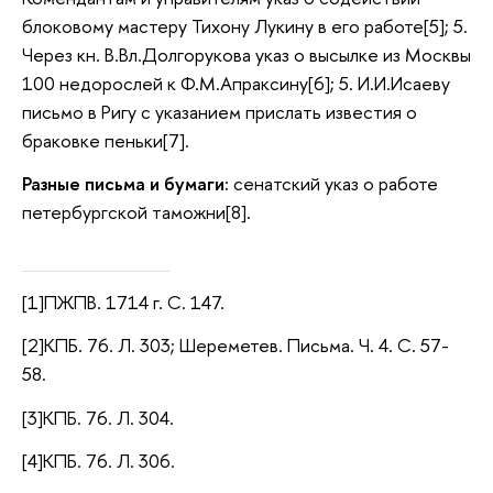
блоковому мастеру Тихону Лукину в его работе[5]; 5.
Через кн. В.Вл.Долгорукова указ о высылке из Москвы
100 недорослей к Ф.М.Апраксину[6]; 5. И.И.Исаеву
письмо в Ригу с указанием прислать известия о
браковке пеньки[7].
Разные письма и бумаги:
сенатский указ о работе
петербургской таможни[8].
[1]ПЖПВ. 1714 г. С. 147.
[2]КПБ. 76. Л. 303; Шереметев. Письма. Ч. 4. С. 57-
58.
[3]КПБ. 76. Л. 304.
[4]КПБ. 76. Л. 306.