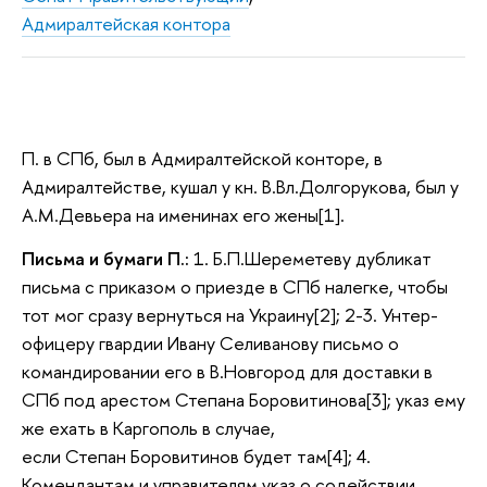
Адмиралтейская контора
П. в СПб, был в Адмиралтейской конторе, в
Адмиралтействе, кушал у кн. В.Вл.Долгорукова, был у
А.М.Девьера на именинах его жены[1].
Письма и бумаги П.:
1. Б.П.Шереметеву дубликат
письма с приказом о приезде в СПб налегке, чтобы
тот мог сразу вернуться на Украину[2]; 2-3. Унтер-
офицеру гвардии Ивану Селиванову письмо о
командировании его в В.Новгород для доставки в
СПб под арестом Степана Боровитинова[3]; указ ему
же ехать в Каргополь в случае,
если Степан Боровитинов будет там[4]; 4.
Комендантам и управителям указ о содействии