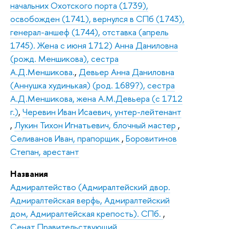
начальних Охотского порта (1739),
освобожден (1741), вернулся в СПб (1743),
генерал-аншеф (1744), отставка (апрель
1745). Жена с июня 1712) Анна Даниловна
(рожд. Меншикова), сестра
А.Д.Меншикова.
,
Девьер Анна Даниловна
(Аннушка худинькая) (род. 1689?), сестра
А.Д.Меншикова, жена А.М.Девьера (с 1712
г.)
,
Черевин Иван Исаевич, унтер-лейтенант
,
Лукин Тихон Игнатьевич, блочный мастер
,
Селиванов Иван, прапорщик
,
Боровитинов
Степан, арестант
Названия
Адмиралтейство (Адмиралтейский двор.
Адмиралтейская верфь, Адмиралтейский
дом, Адмиралтейская крепость). СПб.
,
Сенат Правительствующий
,