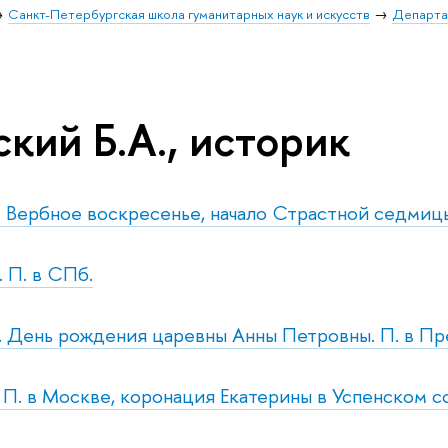
Санкт-Петербургская школа гуманитарных наук и искусств
Департа
кий Б.А., историк
с. Вербное воскресенье, начало Страстной седмицы
. П. в СПб.
б. День рождения царевны Анны Петровны. П. в П
т. П. в Москве, коронация Екатерины в Успенском с