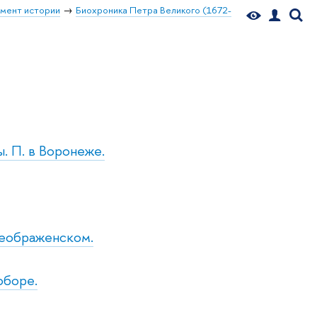
мент истории
Биохроника Петра Великого (1672-
. П. в Воронеже.
реображенском.
оборе.