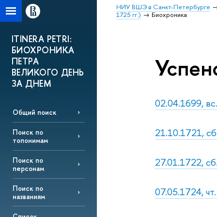
НИУ ВШЭ в Санкт-Петербурге
1725 гг.)
Биохроника
ITINERA PETRI:
БИОХРОНИКА
Успенс
ПЕТРА
ВЕЛИКОГО ДЕНЬ
ЗА ДНЕМ
02.04.1699, в
Общий поиск
21.10.1721, сб
Поиск по
топонимам
27.01.1722, с
Поиск по
персонам
Поиск по
07.05.1724, ч
названиям
Список