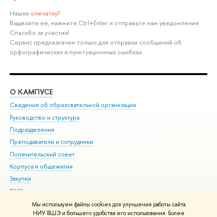
Нашли
опечатку
?
Выделите её, нажмите Ctrl+Enter и отправьте нам уведомление.
Спасибо за участие!
Сервис предназначен только для отправки сообщений об
орфографических и пунктуационных ошибках.
О КАМПУСЕ
ОБ
Сведения об образовательной организации
Мер
Руководство и структура
Мер
Подразделения
Дов
Преподаватели и сотрудники
Ол
Попечительский совет
При
Корпуса и общежития
При
Закупки
Ди
ВШЭ для студентов с ограниченными возможностями
До
здоровья и инвалидностью
Ас
Мы используем файлы cookies для улучшения работы сайта
Версия для слабовидящих
НИУ ВШЭ и большего удобства его использования. Более
Обр