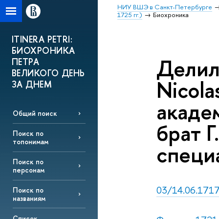
НИУ ВШЭ в Санкт-Петербурге
1725 гг.)
Биохроника
ITINERA PETRI:
БИОХРОНИКА
Делиль
ПЕТРА
ВЕЛИКОГО ДЕНЬ
Nicola
ЗА ДНЕМ
акаде
Общий поиск
брат 
Поиск по
топонимам
специа
Поиск по
персонам
03/14.06.1717,
Поиск по
названиям
Список