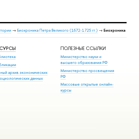
стории
→
Биохроника Петра Великого (1672-1725 гг.)
→
Биохроника
ЕСУРСЫ
ПОЛЕЗНЫЕ ССЫЛКИ
блиотека
Министерство науки и
высшего образования РФ
бликации
Министерство просвещения
иный архив экономических
РФ
социологических данных
Массовые открытые онлайн-
курсы