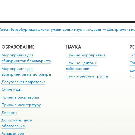
анкт-Петербургская школа гуманитарных наук и искусств
→
Департамент и
ОБРАЗОВАНИЕ
НАУКА
Р
Мероприятия для
Научные мероприятия
Би
абитуриентов бакалавриата
Научные центры и
Пу
Мероприятия для
лаборатории
Ед
абитуриентов магистратуры
Научно-учебные группы
и 
Довузовская подготовка
Олимпиады
Прием в бакалавриат
Прием в магистратуру
Диплом+
Дополнительное
образование
Аспирантура