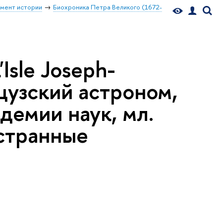
мент истории
Биохроника Петра Великого (1672-
sle Joseph-
нцузский астроном,
демии наук, мл.
остранные