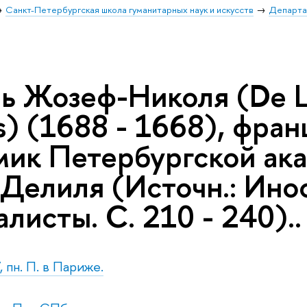
Санкт-Петербургская школа гуманитарных наук и искусств
Департа
 Жозеф-Николя (De L'I
s) (1688 - 1668), фра
мик Петербургской ака
Г.Делиля (Источн.: Ин
листы. С. 210 - 240)..
 пн. П. в Париже.