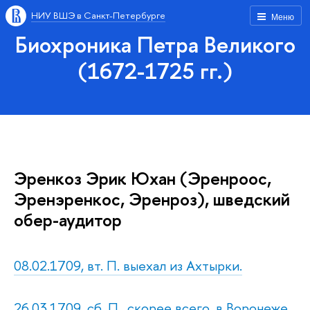
НИУ ВШЭ в Санкт-Петербурге
Меню
Биохроника Петра Великого
(1672-1725 гг.)
Эренкоз Эрик Юхан (Эренроос,
Эренэренкос, Эренроз), шведский
обер-аудитор
08.02.1709, вт. П. выехал из Ахтырки.
26.03.1709, сб. П., скорее всего, в Воронеже.