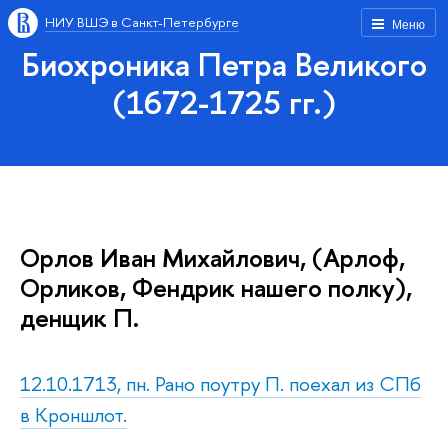
НИУ ВШЭ в Санкт-Петербурге
Меню
Биохроника Петра Великого
(1672-1725 гг.)
Орлов Иван Михайлович, (Арлоф,
Орликов, Фендрик нашего полку),
денщик П.
12.10.1713, пн. Рано поутру П. поехал из СПб
в Кроншлот.