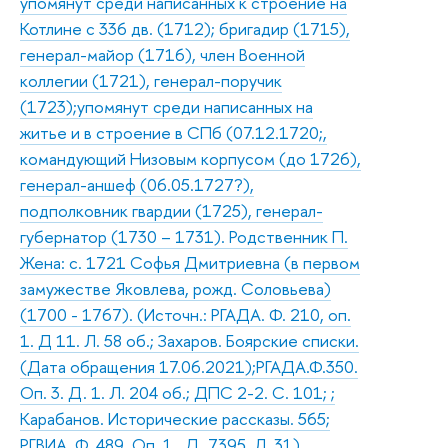
упомянут среди написанных к строение на
Котлине с 336 дв. (1712); бригадир (1715),
генерал-майор (1716), член Военной
коллегии (1721), генерал-поручик
(1723);упомянут среди написанных на
житье и в строение в СПб (07.12.1720;,
командующий Низовым корпусом (до 1726),
генерал-аншеф (06.05.1727?),
подполковник гвардии (1725), генерал-
губернатор (1730 – 1731). Родственник П.
Жена: с. 1721 Софья Дмитриевна (в первом
замужестве Яковлева, рожд. Соловьева)
(1700 - 1767). (Источн.: РГАДА. Ф. 210, оп.
1. Д 11. Л. 58 об.; Захаров. Боярские списки.
(Дата обращения 17.06.2021);РГАДА.Ф.350.
Оп. 3. Д. 1. Л. 204 об.; ДПС 2-2. С. 101; ;
Карабанов. Исторические рассказы. 565;
РГВИА. Ф. 489. Оп. 1 . Д. 7395. Л. 31)
,