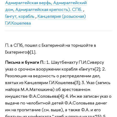
Адмиралтейская верфь, Адмиралтейский
дом, Адмиралтейская крепость). СПб.
,
Гангут, корабль
,
Канцелярия (розыскная)
Г.И.Кошелева
П. в СПб, пошел с Екатериной на торншойте в
Екатерингоф[1].
Письма и бумаги П
.: 1. Шаутбенахту П.И.Сиверсу
указ о срочном вооружении корабля «Гангут»[2]; 2.
Резолюция на ведомость о распределении дел,
взятых из Канцелярии Г.И.Кошелева[3]; 3. Указ (запись
майора М.А.Матюшкина) об арестованном
имуществе Ф.А.Соловьева[4]; 4. Им же записан указ о
выдаче по челобитной детей Ф.А.Соловьева денег
им на пропитание (см. выше), а также Ф.А. и его
братьям из конфиската " хлеб и платья на год"[5]; 5.