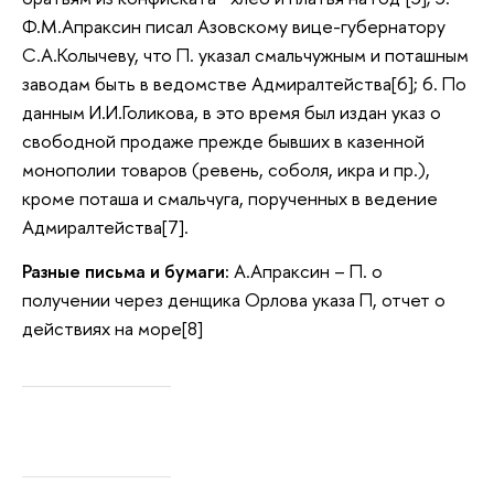
Ф.М.Апраксин писал Азовскому вице-губернатору
С.А.Колычеву, что П. указал смальчужным и поташным
заводам быть в ведомстве Адмиралтейства[6]; 6. По
данным И.И.Голикова, в это время был издан указ о
свободной продаже прежде бывших в казенной
монополии товаров (ревень, соболя, икра и пр.),
кроме поташа и смальчуга, порученных в ведение
Адмиралтейства[7].
Разные письма и бумаги:
А.Апраксин – П. о
получении через денщика Орлова указа П, отчет о
действиях на море[8]