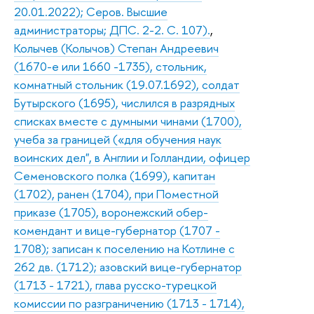
20.01.2022); Серов. Высшие
администраторы; ДПС. 2-2. С. 107).
,
Колычев (Колычов) Степан Андреевич
(1670-е или 1660 -1735), стольник,
комнатный стольник (19.07.1692), солдат
Бутырского (1695), числился в разрядных
списках вместе с думными чинами (1700),
учеба за границей («для обучения наук
воинских дел", в Англии и Голландии, офицер
Семеновского полка (1699), капитан
(1702), ранен (1704), при Поместной
приказе (1705), воронежский обер-
комендант и вице-губернатор (1707 -
1708); записан к поселению на Котлине с
262 дв. (1712); азовский вице-губернатор
(1713 - 1721), глава русско-турецкой
комиссии по разграничению (1713 - 1714),