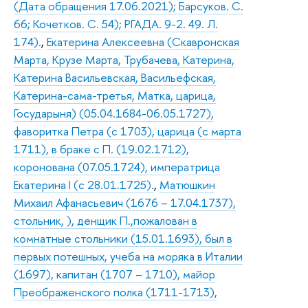
(Дата обращения 17.06.2021); Барсуков. С.
66; Кочетков. С. 54); РГАДА. 9-2. 49. Л.
174).
,
Екатерина Алексеевна (Скавронская
Марта, Крузе Марта, Трубачева, Катерина,
Катерина Васильевская, Васильефская,
Катерина-сама-третья, Матка, царица,
Государыня) (05.04.1684-06.05.1727),
фаворитка Петра (с 1703), царица (с марта
1711), в браке с П. (19.02.1712),
коронована (07.05.1724), императрица
Екатерина I (с 28.01.1725).
,
Матюшкин
Михаил Афанасьевич (1676 – 17.04.1737),
стольник, ), денщик П.,пожалован в
комнатные стольники (15.01.1693), был в
первых потешных, учеба на моряка в Италии
(1697), капитан (1707 – 1710), майор
Преображенского полка (1711-1713),