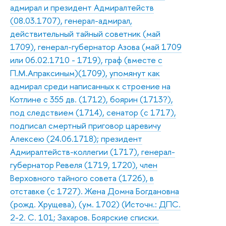
адмирал и президент Адмиралтейств
(08.03.1707), генерал-адмирал,
действительный тайный советник (май
1709), генерал-губернатор Азова (май 1709
или 06.02.1710 - 1719), граф (вместе с
П.М.Апраксиным)(1709), упомянут как
адмирал среди написанных к строение на
Котлине с 355 дв. (1712), боярин (1713?),
под следствием (1714), сенатор (с 1717),
подписал смертный приговор царевичу
Алексею (24.06.1718); президент
Адмиралтейств-коллегии (1717), генерал-
губернатор Ревеля (1719, 1720), член
Верховного тайного совета (1726), в
отставке (с 1727). Жена Домна Богдановна
(рожд. Хрущева), (ум. 1702) (Источн.: ДПС.
2-2. С. 101; Захаров. Боярские списки.