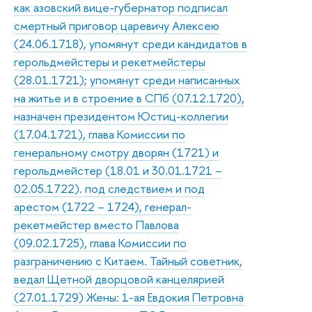
как азовский вице-губернатор подписал
смертный приговор царевичу Алексею
(24.06.1718), упомянут среди кандидатов в
герольдмейстеры и рекетмейстеры
(28.01.1721); упомянут среди написанных
на житье и в строение в СПб (07.12.1720),
назначен президентом Юстиц-коллегии
(17.04.1721), глава Комиссии по
генеральному смотру дворян (1721) и
герольдмейстер (18.01 и 30.01.1721 –
02.05.1722). под следствием и под
арестом (1722 – 1724), генерал-
рекетмейстер вместо Павлова
(09.02.1725), глава Комиссии по
разграничению с Китаем. Тайный советник,
ведал Щетной дворцовой канцелярией
(27.01.1729) Жены: 1-ая Евдокия Петровна