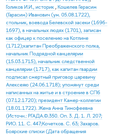
Голиков И.И., историк
,
Кошелев Герасим
(Гарасим) Иванович (ум. 05.08.1722),
стольник, воевода Белевской засеки (1696-
1697), в начальных людях (1701), записан
как офицер к поселению на Котлине
(1712);капитан Преображенского полка,
начальник Подрядной канцелярии
(15.03.1715), начальник следственной
канцелярии (1717), как капитан гвардии
подписал смертный приговор царевичу
Алексеяю (24.06.1718); упомянут среди
написанных на житье и в строение в СПб
(07.12.1720); президент Камер-коллегии
(18.01.1722). Жена Анна Тимофеевна
(Источн.: РГАДА.Ф.350. Оп. 3. Д. 1. Л. 207;
РИО. 11. С. 447;Кочетков. С. 63; Захаров.
Боярские списки (Дата обращения