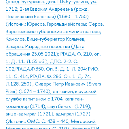
(рожд. Бутурлина, дочь П.В.Бутурлина, ум.
1712; 2-ая Евдокия Андреевна (рожд.
Полевая или Белогоая) (1680 – 1750)
(Источн.: Юрасов. Герольдмейстеры; Серов.
Воронежские губернские администраторы;
Комолов. Вице-губернатор Колычев;
Захаров. Разрядные повестки (Дата
обращения 23.05.2021); РГАДА. Ф. 210, оп.
1. Д . 11. Л. 55 об.); ДПС. 2-2. С.
102;РГАДА.Ф.350. Оп. 3. Д. 1. Л. 204; РИО.
11. С. 414; РГАДА. Ф. 286. Оп. 1. Д. 74.
Л.128, 250).
,
Сиверс Петр Иванович (Sivers
Piter) (1674 – 1740), датчанин, в русской
службе капитаном с 1704, капитан-
комангдор (1714), шаутбенахт (1719),
вице-адмирал (1721), адмирал (1727)
(Источн.: ОМС. С. 438 – 440; Мегорский.
Морские служители. С. 219).
,
Баранов П.И.,