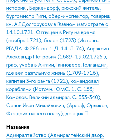
историк
,
Беркендорф, рижский житель,
бургомистр Риги, обер-инспектор, товарищ
кн. А.Г.Долгорукову в Главном магистрате с
14.10.1721. Отпущен в Ригу на время
(ноябрь 1721), болен (1723) (Источн.:
РГАДА. Ф.286. оп. 1 Д. 14. Л. 74)
,
Апраксин
Александр Петрович (1689- 19.02.1725 ),
граф, учеба в Англии, Ганновере, Голландии,
где вел разгульную жизнь (1709-1716),
капитан 3-го ранга (1721), командовал
кораблями (Источн.: ОМС. 1. С. 153;
Комолов. Великий адмирал. С. 333-340)
,
Орлов Иван Михайлович, (Арлоф, Орликов,
Фендрик нашего полку), денщик П.
Названия
Адмиралтейство (Адмиралтейский двор.