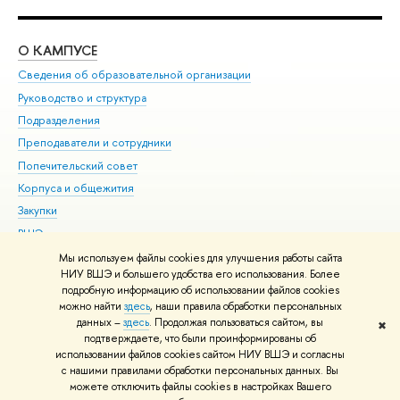
О КАМПУСЕ
ОБ
Сведения об образовательной организации
Мер
Руководство и структура
Мер
Подразделения
Дов
Преподаватели и сотрудники
Ол
Попечительский совет
При
Корпуса и общежития
При
Закупки
Ди
ВШЭ для студентов с ограниченными возможностями
До
здоровья и инвалидностью
Ас
Мы используем файлы cookies для улучшения работы сайта
Версия для слабовидящих
НИУ ВШЭ и большего удобства его использования. Более
Обр
подробную информацию об использовании файлов cookies
Единая платежная страница
можно найти
здесь
, наши правила обработки персональных
данных –
здесь
. Продолжая пользоваться сайтом, вы
✖
Редактору
подтверждаете, что были проинформированы об
© НИУ ВШЭ 1993–2026
Адреса и контакты
Условия использования
использовании файлов cookies сайтом НИУ ВШЭ и согласны
с нашими правилами обработки персональных данных. Вы
материалов
Политика конфиденциальности
Карта сайта
можете отключить файлы cookies в настройках Вашего
Шрифты HSE Sans и HSE Slab разработаны в
Школе дизайна НИУ ВШЭ