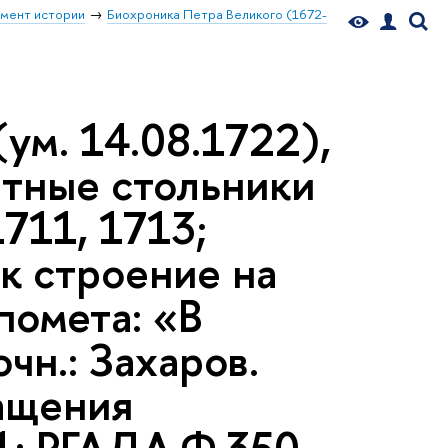
мент истории
Биохроника Петра Великого (1672-
ум. 14.08.1722),
атные стольники
1711, 1713;
к строение на
помета: «В
чн.: Захаров.
ащения