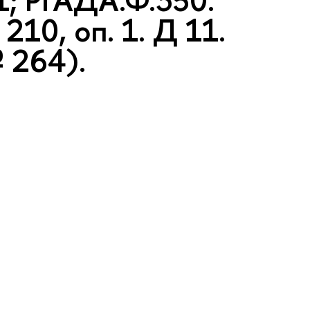
1; РГАДА.Ф.350.
210, оп. 1. Д 11.
 264).