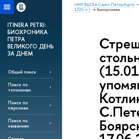
НИУ ВШЭ в Санкт-Петербурге
1725 гг.)
Биохроника
ITINERA PETRI:
БИОХРОНИКА
Стреш
ПЕТРА
ВЕЛИКОГО ДЕНЬ
столь
ЗА ДНЕМ
(15.01
Общий поиск
упомя
Поиск по
топонимам
Котлин
Поиск по
С.Пете
персонам
Боярс
Поиск по
названиям
Список