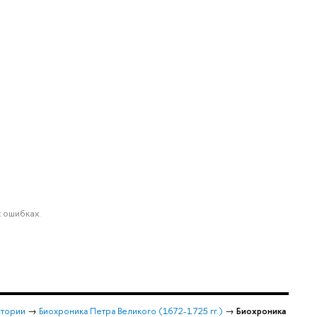
 ошибках.
стории
→
Биохроника Петра Великого (1672-1725 гг.)
→
Биохроника