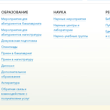
ОБРАЗОВАНИЕ
НАУКА
Р
Мероприятия для
Научные мероприятия
Би
абитуриентов бакалавриата
Научные центры и
Пу
Мероприятия для
лаборатории
Ед
абитуриентов магистратуры
Научно-учебные группы
и 
Довузовская подготовка
Олимпиады
Прием в бакалавриат
Прием в магистратуру
Диплом+
Дополнительное
образование
Аспирантура
Обратная связь и
взаимодействие с
получателями услуг