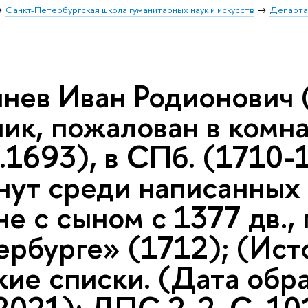
Санкт-Петербургская школа гуманитарных наук и искусств
Департа
нев Иван Родионович (
ник, пожалован в комн
.1693), в СПб. (1710-
нут среди написанных 
е с сыном с 1377 дв., 
рбурге» (1712); (Исто
кие списки. (Дата обр