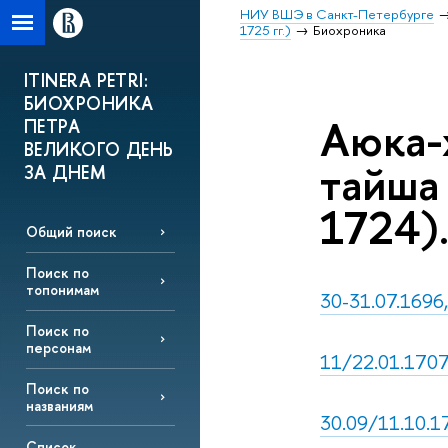
НИУ ВШЭ в Санкт-Петербурге
1725 гг.)
Биохроника
ITINERA PETRI:
БИОХРОНИКА
Аюка-
ПЕТРА
ВЕЛИКОГО ДЕНЬ
тайша
ЗА ДНЕМ
1724)
Общий поиск
Поиск по
топонимам
30-31.07.1696,
Поиск по
персонам
11/22.01.1707,
Поиск по
названиям
30.09/11.10.17
Список