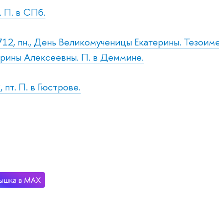
. П. в СПб.
712, пн., День Великомученицы Екатерины. Тезои
рины Алексеевны. П. в Деммине.
 пт. П. в Гюстрове.