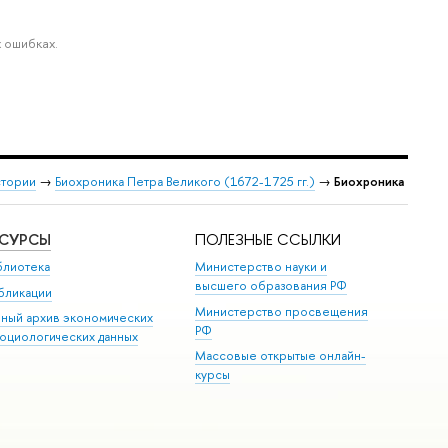
 ошибках.
стории
→
Биохроника Петра Великого (1672-1725 гг.)
→
Биохроника
ЕСУРСЫ
ПОЛЕЗНЫЕ ССЫЛКИ
блиотека
Министерство науки и
высшего образования РФ
бликации
Министерство просвещения
иный архив экономических
РФ
социологических данных
Массовые открытые онлайн-
курсы