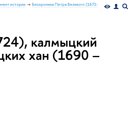
мент истории
Биохроника Петра Великого (1672-
724), калмыцкий
цких хан (1690 –