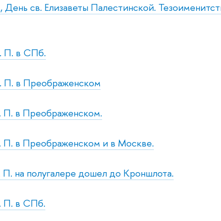
т., День св. Елизаветы Палестинской. Тезоименитс
. П. в СПб.
р. П. в Преображенском
с. П. в Преображенском.
н. П. в Преображенском и в Москве.
т. П. на полугалере дошел до Кроншлота.
. П. в СПб.