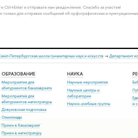
е Ctrl+Enter и отправьте нам уведомление. Спасибо за участие!
н только для отправки сообщений об орфографических и пунктуационных
анкт-Петербургская школа гуманитарных наук и искусств
→
Департамент и
ОБРАЗОВАНИЕ
НАУКА
Р
Мероприятия для
Научные мероприятия
Би
абитуриентов бакалавриата
Научные центры и
Пу
Мероприятия для
лаборатории
Ед
абитуриентов магистратуры
Научно-учебные группы
и 
Довузовская подготовка
Олимпиады
Прием в бакалавриат
Прием в магистратуру