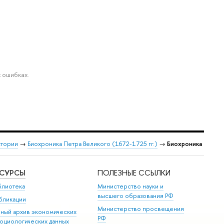
 ошибках.
стории
→
Биохроника Петра Великого (1672-1725 гг.)
→
Биохроника
ЕСУРСЫ
ПОЛЕЗНЫЕ ССЫЛКИ
блиотека
Министерство науки и
высшего образования РФ
бликации
Министерство просвещения
иный архив экономических
РФ
социологических данных