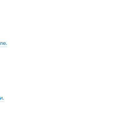
ле.
и.