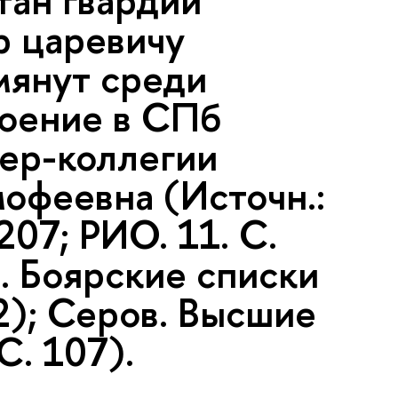
тан гвардии
р царевичу
мянут среди
роение в СПб
мер-коллегии
мофеевна (Источн.:
207; РИО. 11. С.
в. Боярские списки
2); Серов. Высшие
С. 107).