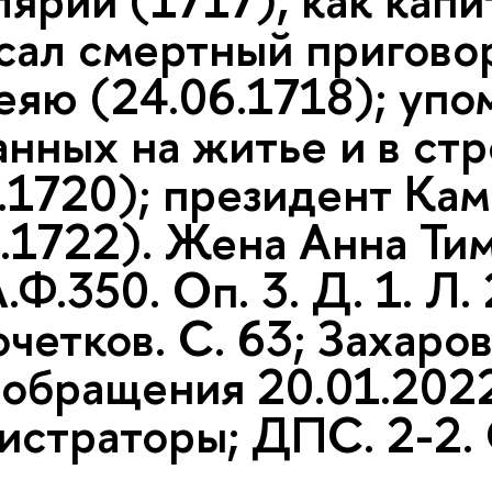
ярии (1717), как капи
сал смертный пригово
еяю (24.06.1718); упо
анных на житье и в ст
2.1720); президент Ка
1.1722). Жена Анна Ти
Ф.350. Оп. 3. Д. 1. Л. 
четков. С. 63; Захаро
 обращения 20.01.202
истраторы; ДПС. 2-2. 