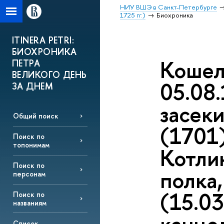
НИУ ВШЭ в Санкт-Петербурге
1725 гг.)
Биохроника
ITINERA PETRI:
БИОХРОНИКА
Кошел
ПЕТРА
ВЕЛИКОГО ДЕНЬ
05.08.
ЗА ДНЕМ
засек
Общий поиск
(1701)
Поиск по
топонимам
Котли
Поиск по
полка
персонам
(15.03
Поиск по
названиям
Список