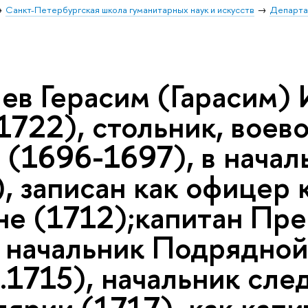
Санкт-Петербургская школа гуманитарных наук и искусств
Департа
ев Герасим (Гарасим) 
1722), стольник, воев
и (1696-1697), в нача
, записан как офицер 
не (1712);капитан Пр
, начальник Подрядно
.1715), начальник сле