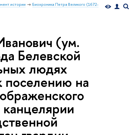
мент истории
Биохроника Петра Великого (1672-
Иванович (ум.
ода Белевской
льных людях
к поселению на
еображенского
й канцелярии
дственной