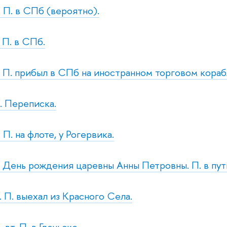
. П. в СПб (вероятно).
. П. в СПб.
т. П. прибыл в СПб на иностранном торговом кораб
. Переписка.
. П. на флоте, у Рогервика.
т. День рождения царевны Анны Петровны. П. в пут
. П. выехал из Красного Села.
 вт. П. в Гданьске.