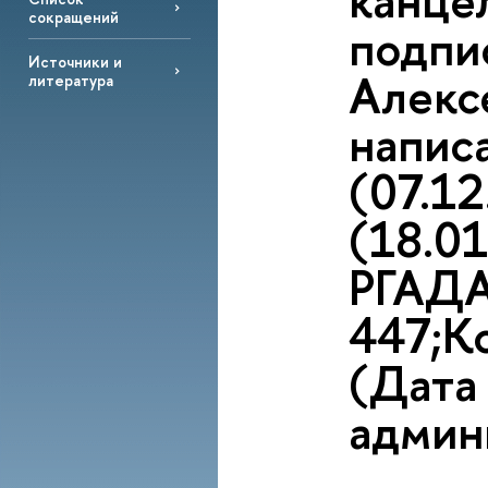
канцел
сокращений
подпи
Источники и
Алекс
литература
напис
(07.1
(18.0
РГАДА.
447;Ко
(Дата
админ