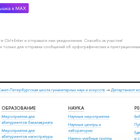
е Ctrl+Enter и отправьте нам уведомление. Спасибо за участие!
н только для отправки сообщений об орфографических и пунктуационных
анкт-Петербургская школа гуманитарных наук и искусств
→
Департамент и
ОБРАЗОВАНИЕ
НАУКА
Р
Мероприятия для
Научные мероприятия
Би
абитуриентов бакалавриата
Научные центры и
Пу
Мероприятия для
лаборатории
Ед
абитуриентов магистратуры
Научно-учебные группы
и 