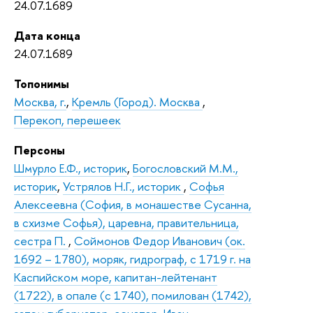
24.07.1689
Дата конца
24.07.1689
Топонимы
Москва, г.
,
Кремль (Город). Москва
,
Перекоп, перешеек
Персоны
Шмурло Е.Ф., историк
,
Богословский М.М.,
историк
,
Устрялов Н.Г., историк
,
Софья
Алексеевна (София, в монашестве Сусанна,
в схизме Софья), царевна, правительница,
сестра П.
,
Соймонов Федор Иванович (ок.
1692 – 1780), моряк, гидрограф, с 1719 г. на
Каспийском море, капитан-лейтенант
(1722), в опале (с 1740), помилован (1742),