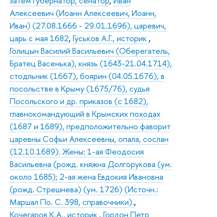
затем губернатор, сенатор
,
Иван
Алексеевич (Иоанн Алексеевич, Иоанн,
Иван) (27.08.1666 - 29.01.1696), царевич,
царь с мая 1682
,
Гуськов А.Г., историк
,
Голицын Василий Васильевич (Оберегатель,
Братец Васенька), князь (1643-21.04.1714),
стодльник (1667), боярин (04.05.1676), в
посольстве в Крыму (1675/76), судья
Посольского и др. приказов (с 1682),
главнокомандующий в Крымских походах
(1687 и 1689), предположительно фаворит
царевны Софьи Алексеевны, опала, сослан
(12.10.1689). Жены: 1-ая Феодосия
Васильевна (рожд. княжна Долгорукова (ум.
около 1685); 2-ая жена Евдокия Ивановна
(рожд. Стрешнева) (ум. 1726) (Источн.:
Маршал По. С. 398, справочники).
,
Кочегаров К.А., историк
,
Гордон Петр