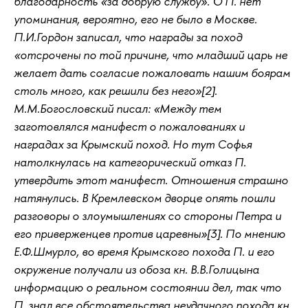
благодарность «за добрую службу». О П. нет
упоминания, вероятно, его не было в Москве.
П.И.Гордон записал, что награды за поход
«отсрочены по той причине, что младший царь не
желает дать согласие пожаловать нашим боярам
столь много, как решили без него»[2].
М.М.Богословский писал: «Между тем
заготовлялся манифест о пожалованиях и
наградах за Крымский поход. Но тут Софья
натолкнулась на категорический отказ П.
утвердить этот манифест. Отношения страшно
натянулись. В Кремлевском дворце опять пошли
разговоры о злоумышлениях со стороны Петра и
его приверженцев против царевны»[3]. По мнению
Е.Ф.Шмурло, во время Крымского похода П. и его
окружение получали из обоза кн. В.В.Голицына
информацию о реальном состоянии дел, так что
П. знал все обстоятельства неудачного похода кн.