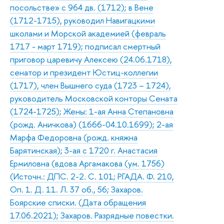
посольстве» с 964 дв. (1712); в Вене
(1712-1715), руководил Навигацкими
школами и Морской академией (февраль
1717 - март 1719); подписал смертный
приговор царевичу Алексею (24.06.1718),
сенатор и президент Юстиц-коллегии
(1717), член Вышнего суда (1723 – 1724),
руководитель Московской конторы Сената
(1724-1725); Жены: 1-ая Анна Степановна
(рожд. Аничкова) (1666-04.10.1699); 2-ая
Марфа Федоровна (рожд. княжна
Барятинская); 3-ая с 1720 г. Анастасия
Ермиловна (вдова Аргамакова (ум. 1756)
(Источн.: ДПС. 2-2. С. 101; РГАДА. Ф. 210,
Оп. 1. Д. 11. Л. 37 об., 56; Захаров.
Боярские списки. (Дата обращения
17.06.2021); Захаров. Разрядные повестки.