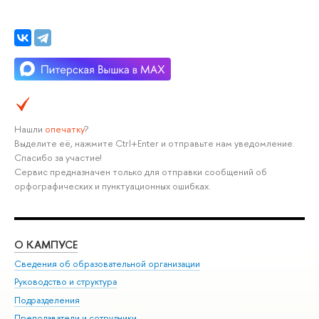
Нашли
опечатку
?
Выделите её, нажмите Ctrl+Enter и отправьте нам уведомление.
Спасибо за участие!
Сервис предназначен только для отправки сообщений об
орфографических и пунктуационных ошибках.
О КАМПУСЕ
ОБ
Сведения об образовательной организации
Мер
Руководство и структура
Мер
Подразделения
Дов
Преподаватели и сотрудники
Ол