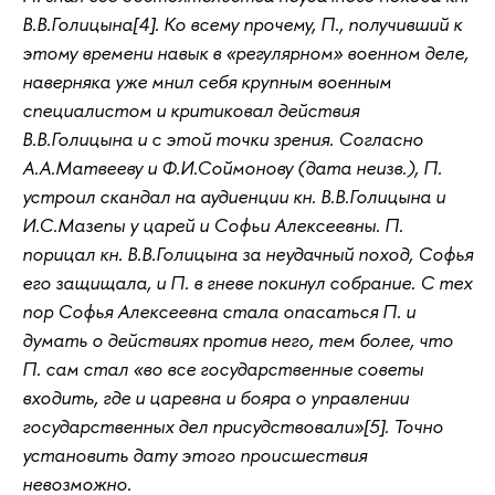
В.В.Голицына[4]. Ко всему прочему, П., получивший к
этому времени навык в «регулярном» военном деле,
наверняка уже мнил себя крупным военным
специалистом и критиковал действия
В.В.Голицына и с этой точки зрения. Согласно
А.А.Матвееву и Ф.И.Соймонову (дата неизв.), П.
устроил скандал на аудиенции кн. В.В.Голицына и
И.С.Мазепы у царей и Софьи Алексеевны. П.
порицал кн. В.В.Голицына за неудачный поход, Софья
его защищала, и П. в гневе покинул собрание. С тех
пор Софья Алексеевна стала опасаться П. и
думать о действиях против него, тем более, что
П. сам стал «во все государственные советы
входить, где и царевна и бояра о управлении
государственных дел присудствовали»[5]. Точно
установить дату этого происшествия
невозможно.