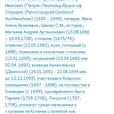
Иванович (Патрик-Леопольд Го́рдон оф
Охлухрис (Patrick Leopold Gordonof
Auchleuchries) (1635 – 1699), генерал. Жена
Алена Яковлевна
,
Шамин C.М., историк
,
Матвеев Андрей Артамонович (15.08.1666
– 16.09.1728), стольник (1675/76),
спальник (12.05.1682), возм. потешный (с
1688), пожалован в комнатные стольники
(15.01.1693); окольничий (02.04.1692 или
02.04. 1693); воевода Архангельска
(Двинской) (24.01.1692 - 22.08.1694 или
до 12.12.1693), участвовал в боярских
совещаниях (1697 - 1698), на посольстве в
Голландии (с 1699), одновременно был в
Париже (1705-1706), Лондоне (1707-
1708), упомянут среди написанных к
строение на Котлине с пометой «на