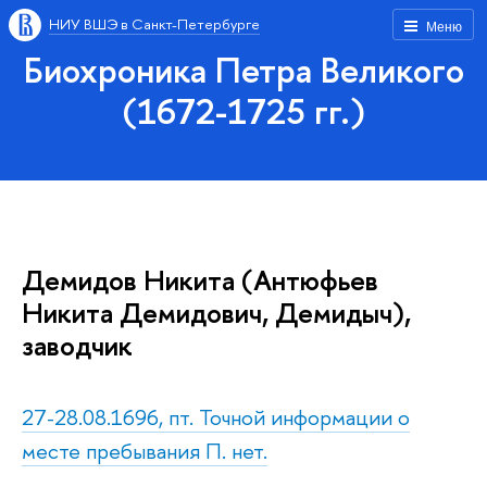
НИУ ВШЭ в Санкт-Петербурге
Меню
Биохроника Петра Великого
(1672-1725 гг.)
Демидов Никита (Антюфьев
Никита Демидович, Демидыч),
заводчик
27-28.08.1696, пт. Точной информации о
месте пребывания П. нет.