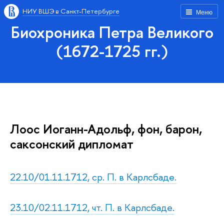
НИУ ВШЭ в Санкт-Петербурге
Меню
Биохроника Петра Великого
(1672-1725 гг.)
Лоос Иоганн-Адольф, фон, барон,
саксонский дипломат
22.10/01.11.1712, ср. П. в Карлсбаде.
23.10/02.11.1712, чт. П. в Карлсбаде.