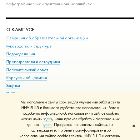
орфографических и пунктуационных ошибках.
О КАМПУСЕ
ОБ
Сведения об образовательной организации
Мер
Руководство и структура
Мер
Подразделения
Дов
Преподаватели и сотрудники
Ол
Попечительский совет
При
Корпуса и общежития
При
Закупки
Ди
ВШЭ для студентов с ограниченными возможностями
До
здоровья и инвалидностью
Ас
Мы используем файлы cookies для улучшения работы сайта
Версия для слабовидящих
НИУ ВШЭ и большего удобства его использования. Более
Обр
подробную информацию об использовании файлов cookies
Единая платежная страница
можно найти
здесь
, наши правила обработки персональных
данных –
здесь
. Продолжая пользоваться сайтом, вы
✖
Редактору
подтверждаете, что были проинформированы об
© НИУ ВШЭ 1993–2026
Адреса и контакты
Условия использования
использовании файлов cookies сайтом НИУ ВШЭ и согласны