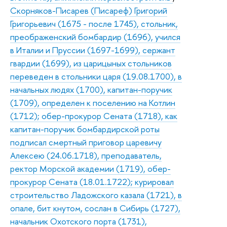
Скорняков-Писарев (Писареф) Григорий
Григорьевич (1675 - после 1745), стольник,
преображенский бомбардир (1696), учился
в Италии и Пруссии (1697-1699), сержант
гвардии (1699), из царицыных стольников
переведен в стольники царя (19.08.1700), в
начальных людях (1700), капитан-поручик
(1709), определен к поселению на Котлин
(1712); обер-прокурор Сената (1718), как
капитан-поручик бомбардирской роты
подписал смертный приговор царевичу
Алексею (24.06.1718), преподаватель,
ректор Морской академии (1719), обер-
прокурор Сената (18.01.1722); курировал
строительство Ладожского казала (1721), в
опале, бит кнутом, сослан в Сибирь (1727),
начальник Охотского порта (1731),