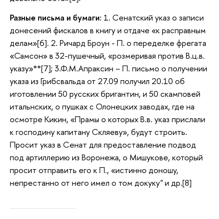
Разные письма и бумаги:
1. Сенатский указ о записи
донесений фискалов в книгу и отдаче «к расправным
делам»[6]. 2. Ричард Броун - П. о переделке фрегата
«Самсон» в 32-пушечный, «розмеривая против В.ц.в.
указу»**[7]; 3.Ф.М.Апраксин – П. письмо о получении
указа из Грибсвальда от 27.09 получил 20.10 об
иготовлении 50 русских бригантин, и 50 скамповей
итальнских, о пушках с Олонецких заводах, где на
осмотре Кикин, «Прамы о которых В.в. указ прислали
к господину капитану Скляеву», будут строить.
Просит указ в Сенат для предоставление подвод
под артиллерию из Воронежа, о Мишукове, который
просит отправить его к П., «истинно доношу,
непрестанно от него имел о том докуку" и др.[8]