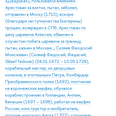
«Дедушка»), пользовался влиянием.
Арестован за взятки, пытан, заболел,
отправлен в Моску (1715), вскоре
(благодаря заступничества Екатерины)
прощен, возвращен в СПб. Арестован по
делу царевича Алексея, обвинен в
соучастии побега царевича за границу,
пытан, казнен в Москве.
,
Скляев Феодосий
Моисеевич (Скляеф Федосей, Федасей,
Sklаef Fedosei) (04.01.1672 – 10.05.1728),
корабельный мастер, из дворцовых
конюхов, в «потешных» Петра, бомбардир
Преображенского полка (1692), плотничал
на воронежских верфях, обучался
кораблестроению в Голландии, Англии,
Венеции (1697 – 1698), работал на верфях
России, конструктор и изобретатель,
поручик морского флота (1707), строитель