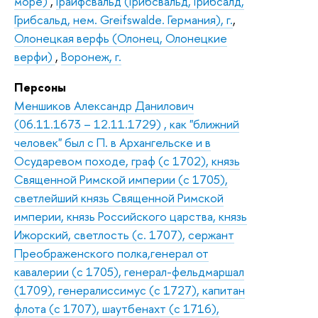
море)
,
Грайфсвальд (Грибсвальд, Грибсалд,
Грибсальд, нем. Greifswalde. Германия), г.
,
Олонецкая верфь (Олонец, Олонецкие
верфи)
,
Воронеж, г.
Персоны
Меншиков Александр Данилович
(06.11.1673 – 12.11.1729) , как "ближний
человек" был с П. в Архангельске и в
Осударевом походе, граф (с 1702), князь
Священной Римской империи (с 1705),
светлейший князь Священной Римской
империи, князь Российского царства, князь
Ижорский, светлость (с. 1707), сержант
Преображенского полка,генерал от
кавалерии (с 1705), генерал-фельдмаршал
(1709), генералиссимус (с 1727), капитан
флота (с 1707), шаутбенахт (с 1716),