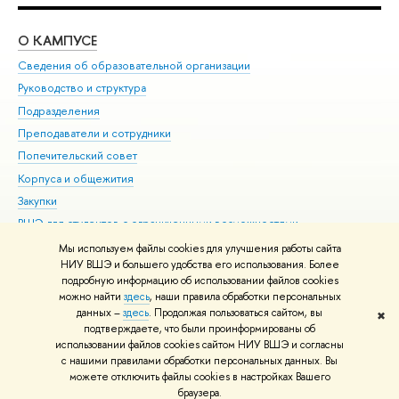
О КАМПУСЕ
ОБ
Сведения об образовательной организации
Мер
Руководство и структура
Мер
Подразделения
Дов
Преподаватели и сотрудники
Ол
Попечительский совет
При
Корпуса и общежития
При
Закупки
Ди
ВШЭ для студентов с ограниченными возможностями
До
здоровья и инвалидностью
Ас
Мы используем файлы cookies для улучшения работы сайта
Версия для слабовидящих
НИУ ВШЭ и большего удобства его использования. Более
Обр
подробную информацию об использовании файлов cookies
Единая платежная страница
можно найти
здесь
, наши правила обработки персональных
данных –
здесь
. Продолжая пользоваться сайтом, вы
✖
Редактору
подтверждаете, что были проинформированы об
© НИУ ВШЭ 1993–2026
Адреса и контакты
Условия использования
использовании файлов cookies сайтом НИУ ВШЭ и согласны
с нашими правилами обработки персональных данных. Вы
материалов
Политика конфиденциальности
Карта сайта
можете отключить файлы cookies в настройках Вашего
Шрифты HSE Sans и HSE Slab разработаны в
Школе дизайна НИУ ВШЭ
браузера.