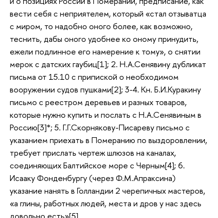
и о позициях России в Померании, предписание, как
вести себя с неприятелем, который «стал отзыватца
с миром, то надобно оного более, как возможно,
теснить, дабы оного удобнее ко оному принудить,
ежели подлинное его намерение к тому», о снятии
мерок с датских гаубиц[1]; 2. Н.А.Сенявину дубликат
письма от 15.10 с припиской о необходимом
вооружении судов пушками[2]; 3-4. Кн. Б.И.Куракину
письмо с реестром деревьев и разных товаров,
которые нужно купить и послать с Н.А.Сенявиным в
Россию[3]*; 5. Г.Г.Скорнякову-Писареву письмо с
указанием приехать в Померанию по выздоровлении,
требует прислать чертеж шлюзов на каналах,
соединяющих Балтийское море с Черным[4]; 6.
Исааку Фонденбургу (через Ф.М.Апраксина)
указание нанять в Голландии 2 черепичных мастеров,
«а глины, работных людей, места и дров у нас здесь
довольно есть»[5].