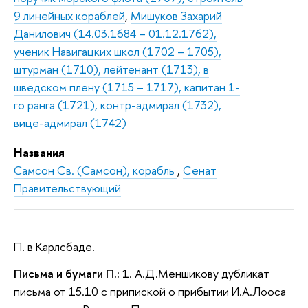
9 линейных кораблей
,
Мишуков Захарий
Данилович (14.03.1684 – 01.12.1762),
ученик Навигацких школ (1702 – 1705),
штурман (1710), лейтенант (1713), в
шведском плену (1715 – 1717), капитан 1-
го ранга (1721), контр-адмирал (1732),
вице-адмирал (1742)
Названия
Самсон Св. (Самсон), корабль
,
Сенат
Правительствующий
П. в Карлсбаде.
Письма и бумаги П.:
1. А.Д.Меншикову дубликат
письма от 15.10 с припиской о прибытии И.А.Лооса