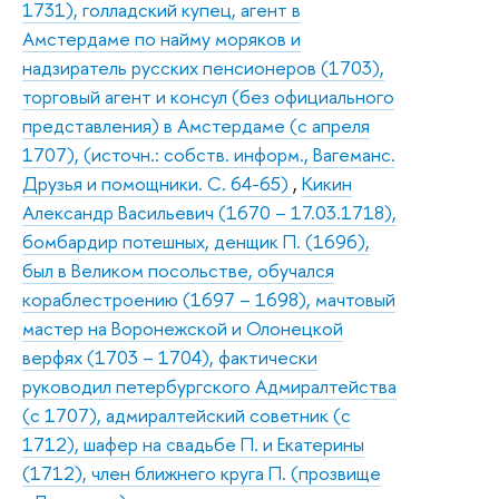
1731), голладский купец, агент в
Амстердаме по найму моряков и
надзиратель русских пенсионеров (1703),
торговый агент и консул (без официального
представления) в Амстердаме (с апреля
1707), (источн.: собств. информ., Вагеманс.
Друзья и помощники. С. 64-65)
,
Кикин
Александр Васильевич (1670 – 17.03.1718),
бомбардир потешных, денщик П. (1696),
был в Великом посольстве, обучался
кораблестроению (1697 – 1698), мачтовый
мастер на Воронежской и Олонецкой
верфях (1703 – 1704), фактически
руководил петербургского Адмиралтейства
(с 1707), адмиралтейский советник (с
1712), шафер на свадьбе П. и Екатерины
(1712), член ближнего круга П. (прозвище