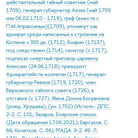
действительный тайный советник (май
1709), генерал-губернатор Азова (май 1709
или 06.02.1710 - 1719), граф (вместе с
П.М.Апраксиным)(1709), упомянут как
адмирал среди написанных к строение на
Котлине с 355 дв. (1712), боярин (1713?),
под следствием (1714), сенатор (с 1717),
подписал смертный приговор царевичу
Алексею (24.06.1718); президент
Адмиралтейств-коллегии (1717), генерал-
губернатор Ревеля (1719, 1720), член
Верховного тайного совета (1726), в
отставке (с 1727). Жена Домна Богдановна
(рожд. Хрущева), (ум. 1702) (Источн.: ДПС.
2-2. С. 101; Захаров. Боярские списки.
(Дата обращения 17.06.2021); Барсуков. С.
66; Кочетков. С. 54); РГАДА. 9-2. 49. Л.