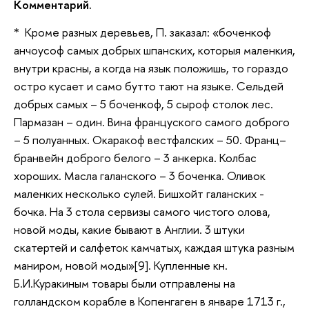
Комментарий.
* Кроме разных деревьев, П. заказал: «боченкоф
анчоусоф самых добрых шпанских, которыя маленкия,
внутри красны, а когда на язык положишь, то гораздо
остро кусает и само бутто тают на языке. Сельдей
добрых самых – 5 боченкоф, 5 сыроф столок лес.
Пармазан – один. Вина француского самого доброго
– 5 полуанных. Окаракоф вестфалских – 50. Франц–
бранвейн доброго белого – 3 анкерка. Колбас
хороших. Масла галанского – 3 боченка. Оливок
маленких несколько сулей. Бишхойт галанских -
бочка. На 3 стола сервизы самого чистого олова,
новой моды, какие бывают в Англии. 3 штуки
скатертей и салфеток камчатых, каждая штука разным
маниром, новой моды»[9]. Купленные кн.
Б.И.Куракиным товары были отправлены на
голландском корабле в Копенгаген в январе 1713 г.,