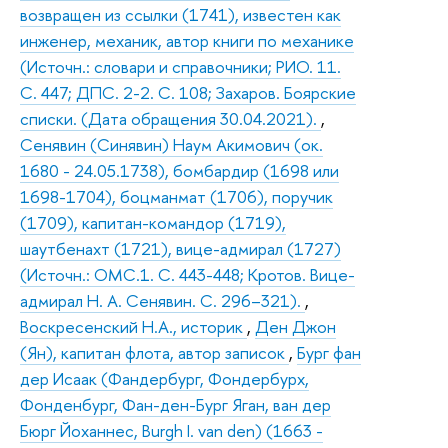
возвращен из ссылки (1741), известен как
инженер, механик, автор книги по механике
(Источн.: словари и справочники; РИО. 11.
С. 447; ДПС. 2-2. С. 108; Захаров. Боярские
списки. (Дата обращения 30.04.2021).
,
Сенявин (Синявин) Наум Акимович (ок.
1680 - 24.05.1738), бомбардир (1698 или
1698-1704), боцманмат (1706), поручик
(1709), капитан-командор (1719),
шаутбенахт (1721), вице-адмирал (1727)
(Источн.: ОМС.1. С. 443-448; Кротов. Вице-
адмирал Н. А. Сенявин. С. 296–321).
,
Воскресенский Н.А., историк
,
Ден Джон
(Ян), капитан флота, автор записок
,
Бург фан
дер Исаак (Фандербург, Фондербурх,
Фонденбург, Фан-ден-Бург Яган, ван дер
Бюрг Йоханнес, Burgh I. van den) (1663 -