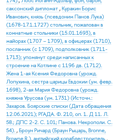
174).
,
Лоос Иоганн-Адольф, фон, барон,
саксонский дипломат
,
Куракин Борис
Иванович, князь (псевдоним Панов Лука)
(1678-17.1.1727) стольник, пожалован в
комнатные стольники (15.01.1693), в
майорах (1707 – 1709), в офицерах (1710),
посланник (с 1709), подполковник (1711-
1713); упомянут среди написанных к
строение на Котлине с 1196 дв. (1712).
Жена 1-ая Ксения Федоровна (урожд.
Лопухина, сестра царицы Евдокии (ум. февр.
1698), 2-ая Мария Федоровна (урожд.
княжна Урусова (ум. 1731) (Источн.:
Захаров. Боярские списки (Дата обращения
12.06.2021); РГАДА. Ф. 210, оп. 1. Д 11. Л.
58.; ДПС 2-2. С. 101; Панова. Некрополи. С.
54).
,
Броун Ричард (Браун Рыцарь, Bronne,
Browne R.), английский кораблестроитель
,