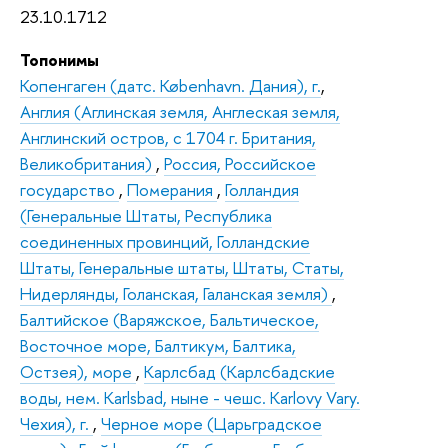
23.10.1712
Топонимы
Копенгаген (датс. København. Дания), г.
,
Англия (Аглинская земля, Англеская земля,
Англинский остров, с 1704 г. Британия,
Великобритания)
,
Россия, Российское
государство
,
Померания
,
Голландия
(Генеральные Штаты, Республика
соединенных провинций, Голландские
Штаты, Генеральные штаты, Штаты, Статы,
Нидерлянды, Голанская, Галанская земля)
,
Балтийское (Варяжское, Бальтическое,
Восточное море, Балтикум, Балтика,
Остзея), море
,
Карлсбад (Карлсбадские
воды, нем. Karlsbad, ныне - чешс. Karlovy Vary.
Чехия), г.
,
Черное море (Царьградское