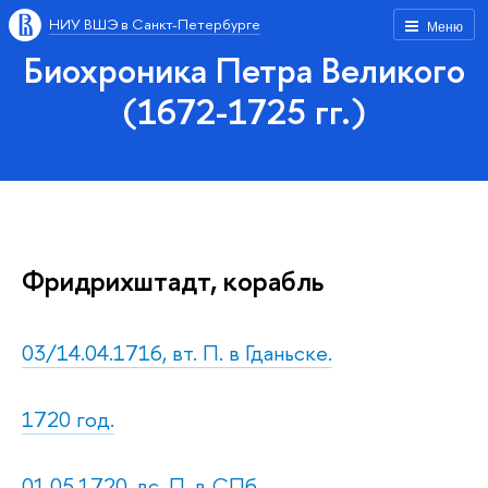
НИУ ВШЭ в Санкт-Петербурге
Меню
Биохроника Петра Великого
(1672-1725 гг.)
Фридрихштадт, корабль
03/14.04.1716, вт. П. в Гданьске.
1720 год.
01.05.1720, вс. П. в СПб.