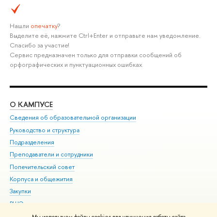
Нашли
опечатку
?
Выделите её, нажмите Ctrl+Enter и отправьте нам уведомление.
Спасибо за участие!
Сервис предназначен только для отправки сообщений об
орфографических и пунктуационных ошибках.
О КАМПУСЕ
ОБ
Сведения об образовательной организации
Мер
Руководство и структура
Мер
Подразделения
Дов
Преподаватели и сотрудники
Ол
Попечительский совет
При
Корпуса и общежития
При
Закупки
Ди
ВШЭ для студентов с ограниченными возможностями
До
здоровья и инвалидностью
Ас