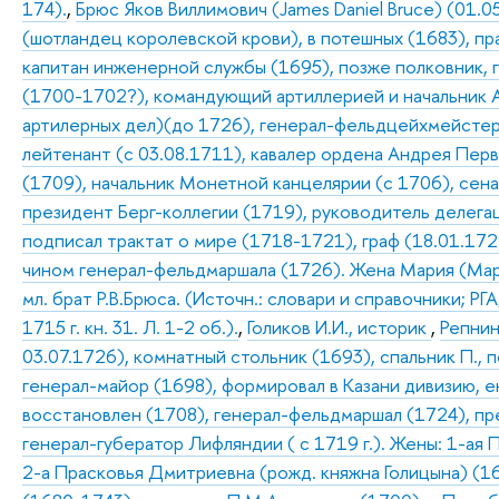
174).
,
Брюс Яков Виллимович (James Daniel Bruce) (01.0
(шотландец королевской крови), в потешных (1683), п
капитан инженерной службы (1695), позже полковник, 
(1700-1702?), командующий артиллерией и начальник 
артилерных дел)(до 1726), генерал-фельдцейхмейстер 
лейтенант (с 03.08.1711), кавалер ордена Андрея Пер
(1709), начальник Монетной канцелярии (с 1706), сен
президент Берг-коллегии (1719), руководитель делега
подписал трактат о мире (1718-1721), граф (18.01.1721
чином генерал-фельдмаршала (1726). Жена Мария (Ма
мл. брат Р.В.Брюса. (Источн.: словари и справочники; РГА
1715 г. кн. 31. Л. 1-2 об.).
,
Голиков И.И., историк
,
Репнин
03.07.1726), комнатный стольник (1693), спальник П.,
генерал-майор (1698), формировал в Казани дивизию, е
восстановлен (1708), генерал-фельдмаршал (1724), пр
генерал-губератор Лифляндии ( с 1719 г.). Жены: 1-ая 
2-а Прасковья Дмитриевна (рожд. княжна Голицына) (1