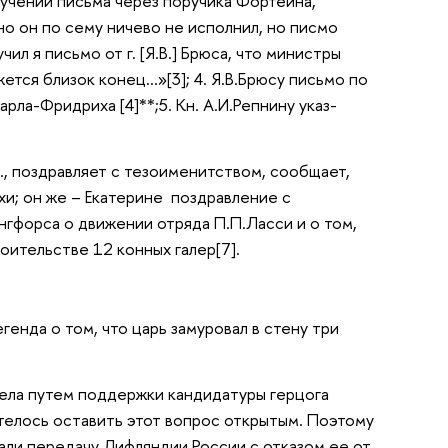
лучении письма через поручика Фортейна,
 но он по сему ничево не исполнил, но писмо
ил я письмо от г. [Я.В.] Брюса, что министры
ется близок конец…»[3]; 4. Я.В.Брюсу письмо по
рла-Фридриха [4]**;5. Кн. А.И.Репнину указ-
, поздравляет с тезоименитством, сообщает,
хи; он же – Екатерине поздравление с
ингфорса о движении отряда П.П.Ласси и о том,
оительстве 12 конных галер[7].
енда о том, что царь замуровал в стену три
дела путем поддержки кандидатуры герцога
телось оставить этот вопрос открытым. Поэтому
али передачу Лифляндии России с отказом ее от