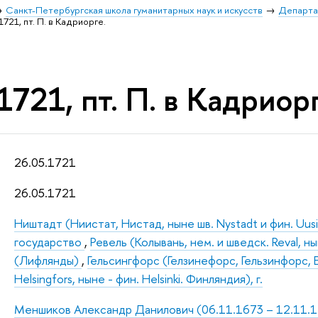
Санкт-Петербургская школа гуманитарных наук и искусств
Департа
1721, пт. П. в Кадриорге.
1721, пт. П. в Кадриорг
26.05.1721
26.05.1721
Ништадт (Ниистат, Нистад, ныне шв. Nystadt и фин. Uusik
государство
,
Ревель (Колывань, нем. и шведск. Reval, нын
(Лифлянды)
,
Гельсингфорс (Гелзинефорс, Гельзинфорс, 
Helsingfors, ныне - фин. Helsinki. Финляндия), г.
Меншиков Александр Данилович (06.11.1673 – 12.11.172