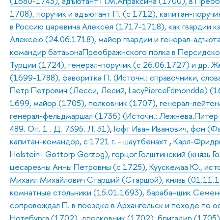
(1680-1743), адъютант П.М.Апраксина (1700), в Преоб
1708), поручик и адъютант П. (с 1712), капитан-поруч
в Россию царевича Алексея (1717-1718), как гвардии 
Алексею (24.06.1718), майор гвардии и генерал-адъюта
командир батаьонаПреображнского полка в Персидском
Турции (1724), генерал-поручик (с 26.06.1727) и др. 
(1699-1788), фаворитка П. (Источн.: справочники, словар
Петр Петрович (Лесси, Лесий, LacyPierceEdmondde) (16
1699, майор (1705), полковник (1707), генерал-лейтен
генерал-фельдмаршал (1736) (Источн.: Лежнева.Питер де
489. Оп. 1 . Д. 7395. Л. 31)
,
Гофт Иван Иванович, фон (Фа
капитан-командор, с 1721 г. - шаутбенахт
,
Карл-Фридрих
Holstein- Gottorp Gerzog), герцог Голштинский (князь Г
цесаревны Анны Петровны (с 1725)
,
Куускемаа Ю., ис
Михаил Михайлович Старший (Старшой), князь (01.11.1
комнатные стольники (15.01.1693), барабанщик Семено
сопровождал П. в поездке в Архангельск и походе по о
Нотебурга (1702), дполковник (1702), бригадир (1705)