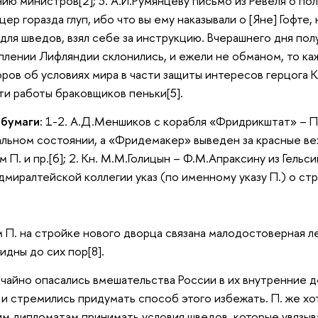
ию министров[2]; 3. А.И.Румянцеву письмо из Ревеля о по
ер горазда глуп, ибо что вы ему наказывали о [Яне] Гофте,
 для шведов, взял себе за инструкцию. Вчерашнего дня получ
плении Лифляндии склонились, и ежели не обманом, то каж
ров об условиях мира в части защиты интересов герцога Ка
ти работы браковщиков пеньки[5].
 бумаги:
1-2. А.Д.Меншиков с корабля «Фридрикштат» – П.
альном состоянии, а «Фридемакер» выведен за красные ве
П. и пр.[6]; 2. Кн. М.М.Голицын – Ф.М.Апраксину из Гельс
дмиралтейской коллегии указ (по именному указу П.) о стр
 П. на стройке нового дворца связана малодостоверная лег
идны до сих пор[8].
чайно опасались вмешательства России в их внутренние 
и стремились придумать способ этого избежать. П. же хо
им дипломатам принимать условия шведов, которые увязыв