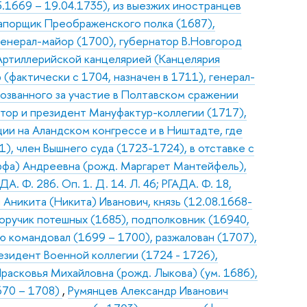
5.1669 – 19.04.1735), из выезжих иностранцев
рапорщик Преображенского полка (1687),
генерал-майор (1700), губернатор В.Новгород
Артиллерийской канцелярией (Канцелярия
(фактически с 1704, назначен в 1711), генерал-
возванного за участие в Полтавском сражении
атор и президент Мануфактур-коллегии (1717),
ции на Аландском конгрессе и в Ништадте, где
), член Вышнего суда (1723-1724), в отставке с
рфа) Андреевна (рожд. Маргарет Мантейфель),
ДА. Ф. 286. Оп. 1. Д. 14. Л. 46; РГАДА. Ф. 18,
 Аникита (Никита) Иванович, князь (12.08.1668-
 поручик потешных (1685), подполковник (16940,
ю командовал (1699 – 1700), разжалован (1707),
езидент Военной коллегии (1724 - 1726),
Прасковья Михайловна (рожд. Лыкова) (ум. 1686),
670 – 1708)
,
Румянцев Александр Иванович