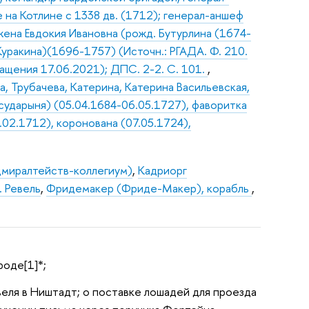
 на Котлине с 1338 дв. (1712); генерал-аншеф
жена Евдокия Ивановна (рожд. Бутурлина (1674-
 Куракина)(1696-1757) (Источн.: РГАДА. Ф. 210.
ращения 17.06.2021); ДПС. 2-2. С. 101.
,
, Трубачева, Катерина, Катерина Васильевская,
осударыня) (05.04.1684-06.05.1727), фаворитка
9.02.1712), коронована (07.05.1724),
дмиралтейств-коллегиум)
,
Кадриорг
. Ревель
,
Фридемакер (Фриде-Макер), корабль
,
роде[1]*;
евеля в Ништадт; о поставке лошадей для проезда