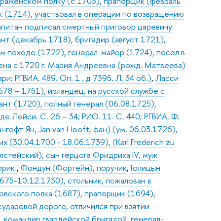
раженском полку (с 1703), прапорщик (февраль
ик (1714), участвовал в операции по возвращению
капитан подписал смертный приговор царевичу
нт (декабрь 1718), бригадир (август 1721),
 походе (1722), генерал-майор (1724), посол в
Жена с 1720 г. Мария Андреевна (рожд. Матвеева)
и; РГВИА. 489. Оп. 1 . д 7395. Л. 34 об.)
,
Ласси
78 – 1751), ирландец, на русской службе с
ант (1720), полный генерал (06.08.1725),
 Лейси. С. 26 – 34; РИО. 11. С. 440; РГВИА. Ф.
нгофт Ян, Jan van Hooft, фан) (ум. 06.03.1726),
 (30.04.1700 - 18.06.1739), (Karl Frederich zu
олстейский), сын герцога Фридриха IV, муж
торик
,
Фондун (Фортейн), поручик
,
Голицын
675-10.12.1730), стольник, пожалован в
вского полка (1687), прапорщик (1694),
сударевой дороге, отличился при взятии
, командир гвардейской бригадой, генерал-