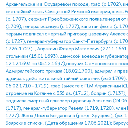
Архангельске и в Осударевом походе, граф (с 1702), к
светлейший князь Священной Римской империи, князь Р
(с. 1707), сержант Преображенского полка,генерал от
(1709), генералиссимус (с 1727), капитан флота (с 170
первым подписал смертный приговор царевичу Алексею 
(с 1727), генерал-губернатор Санкт-Петербурга (с 17
1726-1727).
,
Апраксин Федор Матвеевич (27.11.1661 –
стольники (15.01.1693), двинской воевода и губернатор
12.12.1693 по 05.12.1697),поручик Семеновского полк
Адмиралтейского приказа (18.02.1700), адмирал и пре
адмирал, действительный тайный советник (май 1709),
06.02.1710 - 1719), граф (вместе с П.М.Апраксиным)(1
строение на Котлине с 355 дв. (1712), боярин (1713?),
подписал смертный приговор царевичу Алексею (24.06
(1717), генерал-губернатор Ревеля (1719, 1720), член 
1727). Жена Домна Богдановна (рожд. Хрущева), (ум. 17
Боярские списки. (Дата обращения 17.06.2021); Барсуков