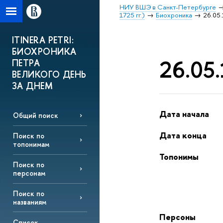
НИУ ВШЭ в Санкт-Петербурге
1725 гг.)
Биохроника
26.05.
ITINERA PETRI:
БИОХРОНИКА
26.05.
ПЕТРА
ВЕЛИКОГО ДЕНЬ
ЗА ДНЕМ
Дата начала
Общий поиск
Дата конца
Поиск по
топонимам
Топонимы
Поиск по
персонам
Поиск по
названиям
Персоны
Список