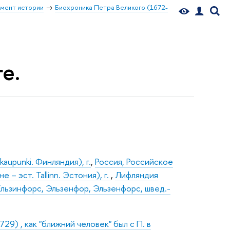
мент истории
Биохроника Петра Великого (1672-
е.
aupunki. Финляндия), г.
,
Россия, Российское
е – эст. Tallinn. Эстония), г.
,
Лифляндия
Ельзинфорс, Эльзенфор, Эльзенфорс, швед.-
9) , как "ближний человек" был с П. в