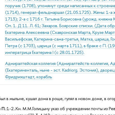
поручик (1708), упомянут среди написанных к строение
(1714), генерал-фельдмаршал (21.05.1725). Жены: 1-а 
1713); 2-а с 1716 г. Татьяна Борисовна (урожд. княжна
Оп. 1. Д 11. Л. 61; Захаров. Боярские списки. (Дата об
Екатерина Алексеевна (Скавронская Марта, Крузе Марта
Васильефская, Катерина-сама-третья, Матка, царица, Г
Петра (с 1703), царица (с марта 1711), в браке с П. (1
императрица Екатерина I (с 28.01.1725).
Адмиралтейская коллегия (Адмиралтейств-коллегия, А
(Екатериненталь, ныне - эст. Kadriorg. Эстония), дворец
Фридрихштадт, корабль
был в мыльне, кушал дома в роще, гулял в новом доме, в ого
 П.
:1-2..Кн. М.М.Голицыну указ об учреждении почты из Р