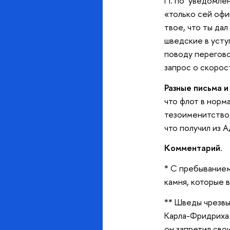
П. по уведомлен
«только сей офиц
твое, что ты дал
шведские в усту
поводу перегово
запрос о скорос
Разные письма и
что флот в норм
тезоименитством 
что получил из А
Комментарий
.
* С пребыванием
камня, которые в
** Шведы чрезвы
Карла-Фридриха 
он запретил сво