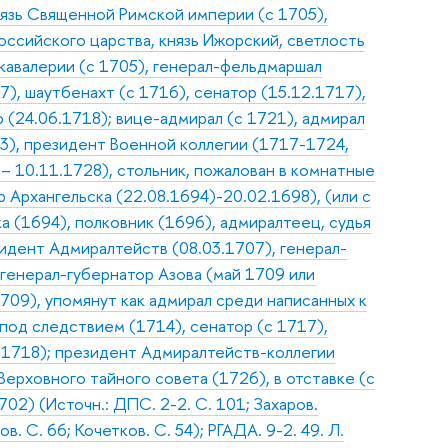
нязь Священной Римской империи (с 1705),
оссийского царства, князь Ижорский, светлость
 кавалерии (с 1705), генерал-фельдмаршал
7), шаутбенахт (с 1716), сенатор (15.12.1717),
(24.06.1718); вице-адмирал (с 1721), адмирал
03), президент Военной коллегии (1717-1724,
 10.11.1728), стольник, пожалован в комнатные
 Архангельска (22.08.1694)-20.02.1698), (или с
а (1694), полковник (1696), адмиралтеец, судья
зидент Адмиралтейств (08.03.1707), генерал-
 генерал-губернатор Азова (май 1709 или
709), упомянут как адмирал среди написанных к
 под следствием (1714), сенатор (с 1717),
.1718); президент Адмиралтейств-коллегии
Верховного тайного совета (1726), в отставке (с
02) (Источн.: ДПС. 2-2. С. 101; Захаров.
. С. 66; Кочетков. С. 54); РГАДА. 9-2. 49. Л.