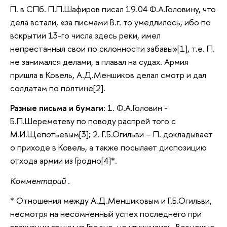
П. в СПб. П.П.Шафиров писал 19.04 Ф.А.Головину, что
дела встали, «за писмами В.г. то умедлилось, ибо по
вскрытии 13-го числа здесь реки, имел
непрестанныя свои по склонности забавы»[1], т.е. П.
не занимался делами, а плавал на судах. Армия
пришла в Ковель, А.Д.Меншиков делал смотр и дал
солдатам по полтине[2].
Разные письма и бумаги
: 1. Ф.А.Головин -
Б.П.Шереметеву по поводу распрей того с
М.И.Щепотьевым[3]; 2. Г.Б.Огильви – П. докладывает
о приходе в Ковель, а также посылает диспозицию
отхода армии из Гродно[4]*.
Комментарий .
* Отношения между А.Д.Меншиковым и Г.Б.Огильви,
несмотря на несомненный успех последнего при
эвакуации армии из Гродно, не улучшились. Возможно,