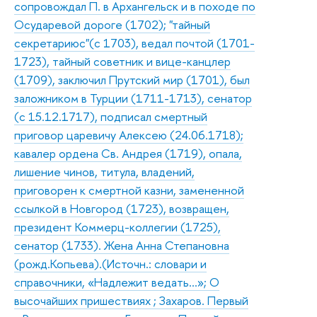
сопровождал П. в Архангельск и в походе по
Осударевой дороге (1702); "тайный
секретариюс"(с 1703), ведал почтой (1701-
1723), тайный советник и вице-канцлер
(1709), заключил Прутский мир (1701), был
заложником в Турции (1711-1713), сенатор
(с 15.12.1717), подписал смертный
приговор царевичу Алексею (24.06.1718);
кавалер ордена Св. Андрея (1719), опала,
лишение чинов, титула, владений,
приговорен к смертной казни, замененной
ссылкой в Новгород (1723), возвращен,
президент Коммерц-коллегии (1725),
сенатор (1733). Жена Анна Степановна
(рожд.Копьева).(Источн.: словари и
справочники, «Надлежит ведать…»; О
высочайших пришествиях ; Захаров. Первый