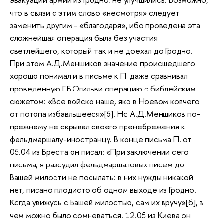
что в связи с этим слово «несмотря» следует
заменить другим - «благодаря», ибо проведена эта
сложнейшая операция была без участия
светлейшего, который так и не доехал до Гродно.
При этом А.Д.Меншиков значение происшедшего
хорошо понимал и в письме к П. даже сравнивал
проведенную Г.Б.Огильви операцию с библейским
сюжетом: «Все войско наше, яко в Ноевом ковчего
от потопа избавльшееся»[5]. Но А.Д.Меншиков по-
прежнему не скрывал своего пренебрежения к
фельдмаршалу-иностранцу. В конце письма П. от
05.04 из Бреста он писал: «При заключении сего
письма, я разсудил фельдмаршаловых писем до
Вашей милости не посылать: в них нужды никакой
нет, писано плодисто об одном выходе из Гродно.
Когда увижусь с Вашей милостью, сам их вручу»[6], в
чем можно было сомневаться. 12.05 из Киева он