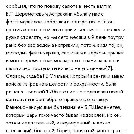
сообщал, что по поводу салюта в честь взятия
Б.П.Шереметевым Астрахани «была у нас с
фелтьмаршалом неболшая и контра, понеже он
против моего о той виктории известия не повелел из
ружья стрелять, но мы сего месяца в 9 день поутру
рано без ево ведома исправили; потом, видя то, он,
господин фелтьмаршал, сам к нам в церковь пришел
и много время стояв молча, зело с нами ласково и
палитишно поступил и ничего не упоминал»[7].
Словом, судьба Г.Б.Огильви, который все-таки вывел
войска из Гродно в целости и сохранности, была
решена – весной 1706 г. с ним не подписали новый
контракт и в сентябре отправили в отставку.
Главнокомандующим был назначен Б.П.Шереметев,
которым царь тоже часто бывал недоволен, но он,
хотя и медлительный, и неуверенный, и вечно
стенающий, был свой, барин, понятный, многократно