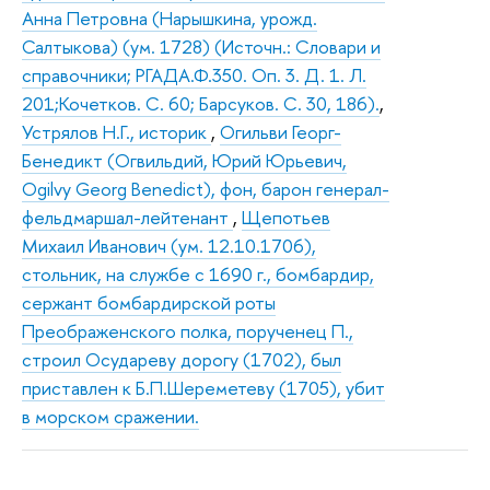
Анна Петровна (Нарышкина, урожд.
Салтыкова) (ум. 1728) (Источн.: Словари и
справочники; РГАДА.Ф.350. Оп. 3. Д. 1. Л.
201;Кочетков. С. 60; Барсуков. С. 30, 186).
,
Устрялов Н.Г., историк
,
Огильви Георг-
Бенедикт (Огвильдий, Юрий Юрьевич,
Ogilvy Georg Benedict), фон, барон генерал-
фельдмаршал-лейтенант
,
Щепотьев
Михаил Иванович (ум. 12.10.1706),
стольник, на службе с 1690 г., бомбардир,
сержант бомбардирской роты
Преображенского полка, порученец П.,
строил Осудареву дорогу (1702), был
приставлен к Б.П.Шереметеву (1705), убит
в морском сражении.