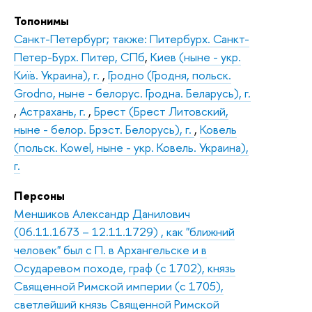
Топонимы
Санкт-Петербург; также: Питербурх. Санкт-
Петер-Бурх. Питер, СПб
,
Киев (ныне - укр.
Київ. Украина), г.
,
Гродно (Гродня, польск.
Grodno, ныне - белорус. Гродна. Беларусь), г.
,
Астрахань, г.
,
Брест (Брест Литовский,
ныне - белор. Брэст. Белорусь), г.
,
Ковель
(польск. Kowel, ныне - укр. Ковель. Украина),
г.
Персоны
Меншиков Александр Данилович
(06.11.1673 – 12.11.1729) , как "ближний
человек" был с П. в Архангельске и в
Осударевом походе, граф (с 1702), князь
Священной Римской империи (с 1705),
светлейший князь Священной Римской