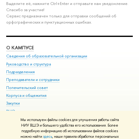
Выделите её, нажмите Ctrl+Enter и отправьте нам уведомление.
Спасибо за участие!
Сервис предназначен только для отправки сообщений об
орфографических и пунктуационных ошибках.
О КАМПУСЕ
ОБ
Сведения об образовательной организации
Мер
Руководство и структура
Мер
Подразделения
Дов
Преподаватели и сотрудники
Ол
Попечительский совет
При
Корпуса и общежития
При
Закупки
Ди
ВШЭ для студентов с ограниченными возможностями
До
здоровья и инвалидностью
Ас
Мы используем файлы cookies для улучшения работы сайта
Версия для слабовидящих
НИУ ВШЭ и большего удобства его использования. Более
Обр
подробную информацию об использовании файлов cookies
Единая платежная страница
можно найти
здесь
, наши правила обработки персональных