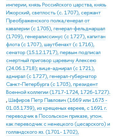
империи, князь Российского царства, князь
Ижорский, светлость (с. 1707), сержант
Преображенского полка,генерал от
кавалерии (с 1705), генерал-фельдмаршал
(1709), генералиссимус (с 1727), капитан
флота (с 1707), шаутбенахт (с 1716),
сенатор (15.12.1717), первым подписал
смертный приговор царевичу Алексею
(24.06.1718); вице-адмирал (с 1721),
адмирал (с 1727), генерал-губернатор
Санкт-Петербурга (с 1703), президент
Военной коллегии (1717-1724, 1726-1727).
,
Шафиров Петр Павлович (1669 или 1673 -
01.03.1739), из крещеных евреев, с 1691 г.
переводчик в Посольском приказе, упом.
как переводчик с немецкого (цесарского) и
голландского яз. (1701- 1702),