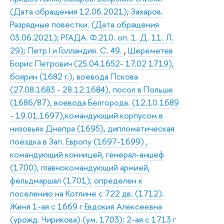
(Дата обращения 12.06.2021); Захаров.
Разрядные повестки. (Дата обращения
03.06.2021); РГАДА. Ф.210. оп. 1. Д. 11. Л.
29); Петр I и Голландия. С. 49.
,
Шереметев
Борис Петрович (25.04.1652- 17.02 1719),
боярин (1682 г.), воевода Пскова
(27.08.1683 - 28.12.1684), посол в Польше
(1686/87), воевода Белгорода. (12.10.1689
- 19.01.1697),командующий корпусом в
низовьях Днепра (1695), дипломатическая
поездка в Зап. Европу (1697-1699) ,
командующий конницей, генерал-аншеф
(1700), главнокомандующий армией,
фельдмаршал (1701); определен к
поселению на Котлине с 722 дв. (1712).
Женя 1-ая с 1669 г Евдокия Алексеевна
(урожд. Чирикова) (ум. 1703); 2-ая с 1713 г