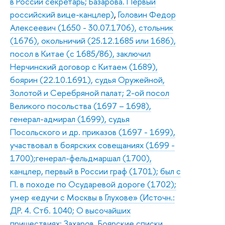
в России секретарь; Базарова. Первый
российский вице-канцлер)
,
Головин Федор
Алексеевич (1650 - 30.07.1706), стольник
(1676), окольничий (25.12.1685 или 1686),
посол в Китае (с 1685/86), заключил
Нерчинский договор с Китаем (1689),
боярин (22.10.1691), судья Оружейной,
Золотой и Серебряной палат; 2-ой посол
Великого посольства (1697 – 1698),
генерал-адмирал (1699), судья
Посольского и др. приказов (1697 - 1699),
участвовал в боярских совещаниях (1699 -
1700);генерал-фельдмаршал (1700),
канцлер, первый в России граф (1701); был с
П. в походе по Осударевой дороге (1702);
умер «едучи с Москвы в Глухове» (Источн.:
ДР. 4. Стб. 1040; О высочайших
пришествиях; Захаров. Боярские списки