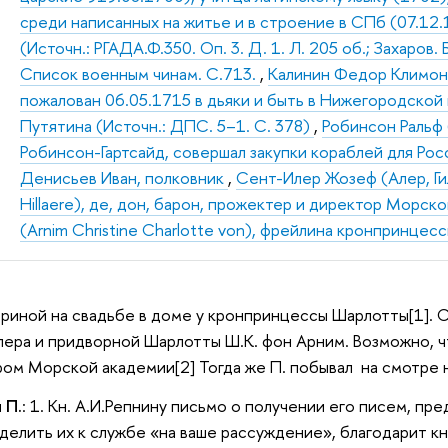
среди написанных на житье и в строение в СПб (07.12.
(Источн.: РГАДА.Ф.350. Оп. 3. Д. 1. Л. 205 об.; Захаро
Список военным чинам. С.713.
,
Калинин Федор Климон
пожалован 06.05.1715 в дьяки и быть в Нижегородской 
Путятина (Источн.: ДПС. 5–1. С. 378)
,
Робинсон Ральф 
Робинсон-Гартсайд, совершал закупки кораблей для Рос
Денисьев Иван, полковник
,
Сент-Илер Жозеф (Алер, Гил
Hillaere), де, дон, барон, прожектер и директор Морск
(Arnim Christine Charlotte von), фрейлина кронпринце
териной на свадьбе в доме у кронпринцессы Шарлотты[1]. С
ера и придворной Шарлотты Ш.К. фон Арним. Возможно, ч
ом Морской академии[2] Тогда же П. побывал на смотре 
 П.
: 1. Кн. А.И.Репнину письмо о получении его писем, п
елить их к службе «на ваше рассуждение», благодарит кн.