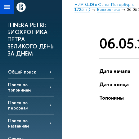
НИУ ВШЭ в Санкт-Петербурге
1725 гг.)
Биохроника
06.05.
ITINERA PETRI:
БИОХРОНИКА
06.05.
ПЕТРА
ВЕЛИКОГО ДЕНЬ
ЗА ДНЕМ
Дата начала
Общий поиск
Дата конца
Поиск по
топонимам
Топонимы
Поиск по
персонам
Поиск по
названиям
Список