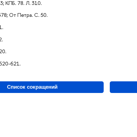
3; КПБ. 78. Л. 310.
378; От Петра. С. 50.
1.
2.
20.
 620-621.
Список сокращений