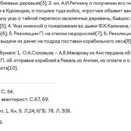
бязевых деревьев[3]; 2. кн. А.И.Репнину о получении его
 в Курляндии, о посылке туда войск, «протчее объявит ва
цыну указ о тайной переписи заселенных деревень, бывших 
[5]; 4. Указ именной о пожаловании во дьяки Ф.К.Калинин
е[6]; 5. Резолюции П. на списки недорослей[7]; 6. Резолю
 выдаче из денег на подряд поставки корабельного леса[8]
 бумаги: 1. О.А.Соловьев – А.В.Макарову из Амстердама об
- П. об отправке кораблей в Ревель из Англии, их оплате и 
хта[10].
 С. 54.
авантюрист. С.67, 69.
п. 1. Кн. 9. Л.24; КПБ. 78. Л. 308.
9.