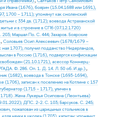
и и справочники).
,
Салтыков Петр Самойлович
ря Ивана (1676), боярин (15.04.1688 или 1691),
97, 1700 – 1711); упомянут как смоленский
детьми с 334 дв. (1712); воевода Астраханской
 житье и в строение в СПб (07.12.1720)
Л. 203; Маршал По. С. 444; Захаров. Боярские
.
,
Соловьев Осип Алексеевич (1678/1679 –
(с мая 1707), получил подданство Нидерландов,
выслан в Россию (1716), подвергся конфискации
освобожден (21.10.1721), асессор Коммерц-
АДА. Ф. 286. Оп. 1. Д. 14. Л. 50 об. И др.).
,
ьник (1682), воевода в Томске (1693-1694),
е (1706), записан к поселению на Котлине с 157
губернатор (1715 – 1717), уличен в
рт 1718). Жена Лукерья Осиповна (Леонтьева)
.01.2022); ДПС. 2-2. С. 103; Барсуков. С. 245;
ович, пожалован из царицыных стольников в
 «для науки в школе» (1703), капитан; упомянут