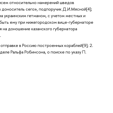
 писем относительно намерений шведов
м доноситель сего», подпоручик Д.И.Мясной[4];
за украинским гетманом, с учетом местных и
а, быть ему при нижегородском вице-губернаторе
ция на доношение казанского губернатора
.
 отправке в Россию построенных кораблей[9]; 2.
о деле Ральфа Робинсона, о поиске по указу П.