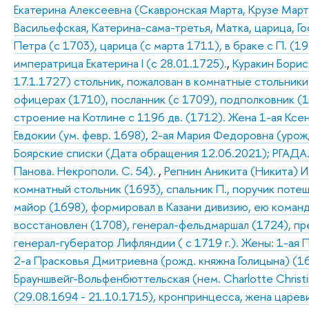
Екатерина Алексеевна (Скавронская Марта, Крузе Марта
Васильефская, Катерина-сама-третья, Матка, царица, Г
Петра (с 1703), царица (с марта 1711), в браке с П. (1
императрица Екатерина I (с 28.01.1725).
,
Куракин Борис
17.1.1727) стольник, пожалован в комнатные стольники 
офицерах (1710), посланник (с 1709), подполковник (
строение на Котлине с 1196 дв. (1712). Жена 1-ая Кс
Евдокии (ум. февр. 1698), 2-ая Мария Федоровна (урожд
Боярские списки (Дата обращения 12.06.2021); РГАДА. Ф.
Панова. Некрополи. С. 54).
,
Репнин Аникита (Никита) И
комнатный стольник (1693), спальник П., поручик поте
майор (1698), формировал в Казани дивизию, ею команд
восстановлен (1708), генерал-фельдмаршал (1724), пр
генерал-губератор Лифляндии ( с 1719 г.). Жены: 1-ая 
2-а Прасковья Дмитриевна (рожд. княжна Голицына) (1
Брауншвейг-Вольфенбюттельская (нем. Charlotte Christi
(29.08.1694 - 21.10.1715), кронпринцесса, жена царе