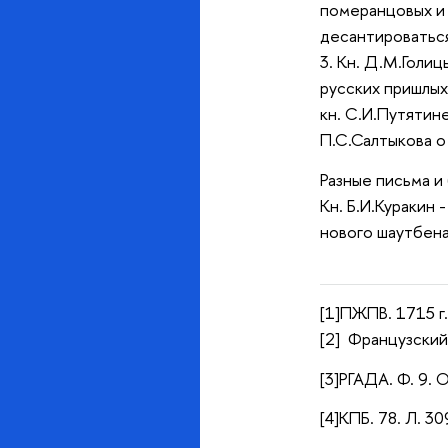
померанцовых и 
десантироваться
3. Кн. Д.М.Голи
русских пришлых
кн. С.И.Путятин
П.С.Салтыкова о
Разные письма и
Кн. Б.И.Куракин 
нового шаутбена
[1]ПЖПВ. 1715 г.
[2] Французский 
[3]РГАДА. Ф. 9. О
[4]КПБ. 78. Л. 30