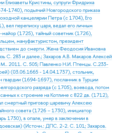
ии Елизаветы Кристины, супруги Фридриха
74-1740), подьячий Новгородского приказа
оходной канцелярии Петра (с 1704), Его
), вел переписку царя, ведал его личным
-майор (1725), тайный советник (1726),
льцем, мануфактуристом, президент
едствием до смерти. Жена Феодосия Ивановна
зь С. 283 и далее.; Захаров А.В. Макаров Алексей
 М.. 2011. С. 505; Павленко Н.И. Птенцы. С.233-
й) (03.06.1665 - 14.04.1737), стольник,
н гвардии (1694-1697), посланник в Турции
Белгородского разряда (с 1705), воевода, потом
санных к строение на Котлине с 822 дв. (1712),
ал смертный приговор царевичу Алексею
тайного совета (1726 – 1730), инициатор
ь 1730), в опале, умер в заключении в
оевская) (Источн.: ДПС. 2-2. С. 101; Захаров.