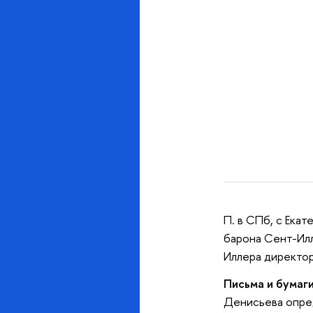
П. в СПб, с Ека
барона Сент-Илл
Иллера директор
Письма и бумаги
Денисьева опред