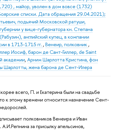
1720) , майор, уволен в дом вовсе (1732)
в. Боярские списки. Дата обращения 29.04.2021);
тьевич, подьячий Московской ратуши,
губернии у вице-губернатора кн. Степана
(Рабузин), английский купец, в компании
сии в 1713-1715 гг.
,
Венеир, полковник
,
лер Иосиф, барон де Сант-Гиллер, de Saint
ой академии
,
Арним Шарлотта Кристина, фон
ссы Шарлотты, жена барона де Сент-Илера
корее всего, П. и Екатерина были на свадьбе
то к этому времени относится назначение Сент-
недорослей.
редписывает полковников Венеира и Иван
 А.И.Репнина за присылку апельсинов,