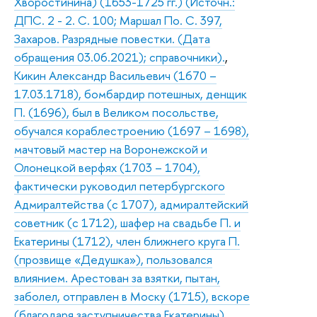
Хворостинина) (1653-1725 гг.) (Источн.:
ДПС. 2 - 2. С. 100; Маршал По. С. 397,
Захаров. Разрядные повестки. (Дата
обращения 03.06.2021); справочники).
,
Кикин Александр Васильевич (1670 –
17.03.1718), бомбардир потешных, денщик
П. (1696), был в Великом посольстве,
обучался кораблестроению (1697 – 1698),
мачтовый мастер на Воронежской и
Олонецкой верфях (1703 – 1704),
фактически руководил петербургского
Адмиралтейства (с 1707), адмиралтейский
советник (с 1712), шафер на свадьбе П. и
Екатерины (1712), член ближнего круга П.
(прозвище «Дедушка»), пользовался
влиянием. Арестован за взятки, пытан,
заболел, отправлен в Моску (1715), вскоре
(благодаря заступничества Екатерины)