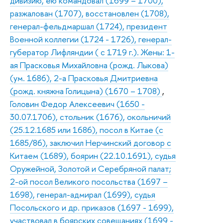
дивизию, ею командовал (1699 – 1700),
разжалован (1707), восстановлен (1708),
генерал-фельдмаршал (1724), президент
Военной коллегии (1724 - 1726), генерал-
губератор Лифляндии ( с 1719 г.). Жены: 1-
ая Прасковья Михайловна (рожд. Лыкова)
(ум. 1686), 2-а Прасковья Дмитриевна
(рожд. княжна Голицына) (1670 – 1708)
,
Головин Федор Алексеевич (1650 -
30.07.1706), стольник (1676), окольничий
(25.12.1685 или 1686), посол в Китае (с
1685/86), заключил Нерчинский договор с
Китаем (1689), боярин (22.10.1691), судья
Оружейной, Золотой и Серебряной палат;
2-ой посол Великого посольства (1697 –
1698), генерал-адмирал (1699), судья
Посольского и др. приказов (1697 - 1699),
участвовал в боярских совещаниях (1699 -