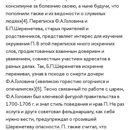
консилиуме за болезнию своею, а ныне будучи, что
пополнили также и из ведомости о служилых
людях»[4]. Переписка Ф.А.Головина и
Б.П.Шереметева, старых приятелей и
родственников, представляет интерес для изучения
окружения П. В этой переписке много искренних
слов, продиктованных взаимным доверием и
уважением, совместным участием адресатов в
разных делах. Так, Б.П.Шереметев искренне
переживал, узнав в походе о смерти дочери
Ф.А.Головина («великою горестию огорчился и
опечалился»)[5]. Тесно связанный по работе с царем,
Ф.А.Головин был ключевой фигурой правительства в
1700-1706 г. и знал стиль поведения и нрав П. Не раз
«слуга и друг» советовал фельдмаршалу, как себя
нужно вести, предупреждал о грозившей
Шереметеву опасности. П. также считал, что