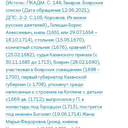
(Источн.: ПКАДМ. С. 144; Захаров. Боярские
списки (Дата обращения 12.06.2021);
ДПС. 2-2. С.105; Корсаков. Из жизни
русских деятелей).
,
Голицын Борис
Алексеевич, князь (1651 или 29.07.1654 –
18.10.1714), стольник (15.05.1670),
комнатный стольник (1676), кравчий П.
(23.02.1682), судья Казанского приказа (с
30.11.1683 до 1713), боярин (28.02.1690),
участвовал в боярских совещаниях (1698 -
1700), первый губернатор Казанской
губернии (с 1708), упомянут среди
написанных к строение на Котлине с детьми
с1669 дв. (1712); выпросился у П. в
монастырь под Городцом (1713), постригся
под именем Боголеп (19.06.1714) Жена:
Марья Федоровна (рожд. княжна