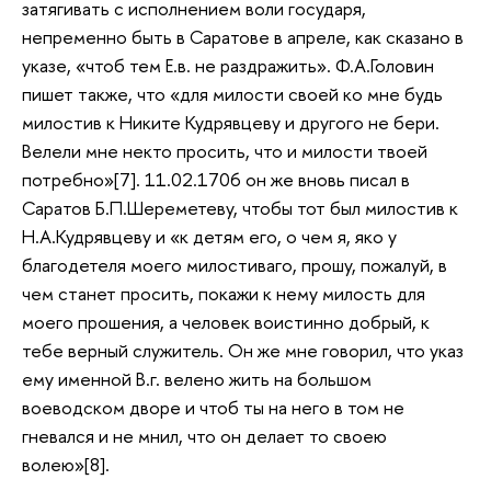
затягивать с исполнением воли государя,
непременно быть в Саратове в апреле, как сказано в
указе, «чтоб тем Е.в. не раздражить». Ф.А.Головин
пишет также, что «для милости своей ко мне будь
милостив к Никите Кудрявцеву и другого не бери.
Велели мне некто просить, что и милости твоей
потребно»[7]. 11.02.1706 он же вновь писал в
Саратов Б.П.Шереметеву, чтобы тот был милостив к
Н.А.Кудрявцеву и «к детям его, о чем я, яко у
благодетеля моего милостиваго, прошу, пожалуй, в
чем станет просить, покажи к нему милость для
моего прошения, а человек воистинно добрый, к
тебе верный служитель. Он же мне говорил, что указ
ему именной В.г. велено жить на большом
воеводском дворе и чтоб ты на него в том не
гневался и не мнил, что он делает то своею
волею»[8].