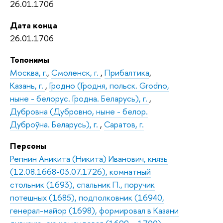
26.01.1706
Дата конца
26.01.1706
Топонимы
Москва, г.
,
Смоленск, г.
,
Прибалтика
,
Казань, г.
,
Гродно (Гродня, польск. Grodno,
ныне - белорус. Гродна. Беларусь), г.
,
Дубровна (Дубровно, ныне - белор.
Дуброўна. Беларусь), г.
,
Саратов, г.
Персоны
Репнин Аникита (Никита) Иванович, князь
(12.08.1668-03.07.1726), комнатный
стольник (1693), спальник П., поручик
потешных (1685), подполковник (16940,
генерал-майор (1698), формировал в Казани