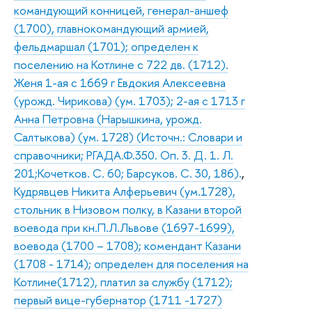
командующий конницей, генерал-аншеф
(1700), главнокомандующий армией,
фельдмаршал (1701); определен к
поселению на Котлине с 722 дв. (1712).
Женя 1-ая с 1669 г Евдокия Алексеевна
(урожд. Чирикова) (ум. 1703); 2-ая с 1713 г
Анна Петровна (Нарышкина, урожд.
Салтыкова) (ум. 1728) (Источн.: Словари и
справочники; РГАДА.Ф.350. Оп. 3. Д. 1. Л.
201;Кочетков. С. 60; Барсуков. С. 30, 186).
,
Кудрявцев Никита Алферьевич (ум.1728),
стольник в Низовом полку, в Казани второй
воевода при кн.П.Л.Львове (1697-1699),
воевода (1700 – 1708); комендант Казани
(1708 - 1714); определен для поселения на
Котлине(1712), платил за службу (1712);
первый вице-губернатор (1711 -1727)