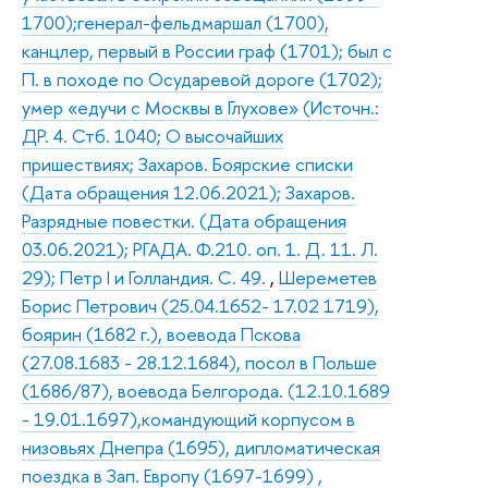
1700);генерал-фельдмаршал (1700),
канцлер, первый в России граф (1701); был с
П. в походе по Осударевой дороге (1702);
умер «едучи с Москвы в Глухове» (Источн.:
ДР. 4. Стб. 1040; О высочайших
пришествиях; Захаров. Боярские списки
(Дата обращения 12.06.2021); Захаров.
Разрядные повестки. (Дата обращения
03.06.2021); РГАДА. Ф.210. оп. 1. Д. 11. Л.
29); Петр I и Голландия. С. 49.
,
Шереметев
Борис Петрович (25.04.1652- 17.02 1719),
боярин (1682 г.), воевода Пскова
(27.08.1683 - 28.12.1684), посол в Польше
(1686/87), воевода Белгорода. (12.10.1689
- 19.01.1697),командующий корпусом в
низовьях Днепра (1695), дипломатическая
поездка в Зап. Европу (1697-1699) ,