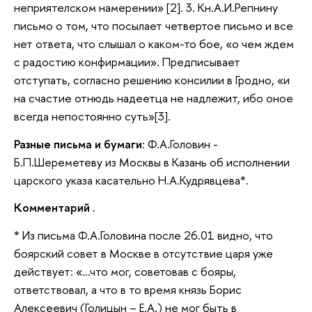
неприятелском намерении» [2]. 3. Кн.А.И.Репнину
письмо о том, что посылает четвертое письмо и все
нет ответа, что слышал о каком-то бое, «о чем ждем
с радостию конфирмации». Предписывает
отступать, согласно решению консилии в Гродно, «и
на счастие отнюдь надеетца не надлежит, ибо оное
всегда непостоянно суть»[3].
Разные письма и бумаги
: Ф.А.Головин -
Б.П.Шереметеву из Москвы в Казань об исполнении
царского указа касательно Н.А.Кудрявцева*.
Комментарий .
* Из письма Ф.А.Головина после 26.01 видно, что
боярский совет в Москве в отсутствие царя уже
действует: «…что мог, советовав с бояры,
ответствовал, а что в то время князь Борис
Алексеевич (Голицын – Е.А.) не мог быть в