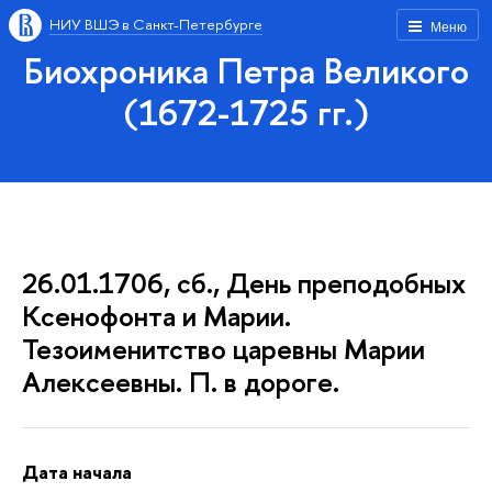
НИУ ВШЭ в Санкт-Петербурге
Меню
Биохроника Петра Великого
(1672-1725 гг.)
26.01.1706, сб., День преподобных
Ксенофонта и Марии.
Тезоименитство царевны Марии
Алексеевны. П. в дороге.
Дата начала