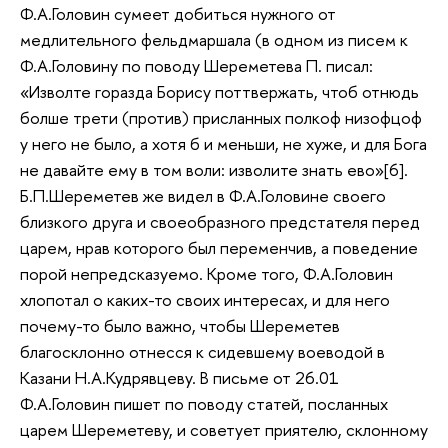
Ф.А.Головин сумеет добиться нужного от
медлительного фельдмаршала (в одном из писем к
Ф.А.Головину по поводу Шереметева П. писал:
«Изволте горазда Борису поттвержать, чтоб отнюдь
болше трети (против) присланных полкоф низофцоф
у него не было, а хотя б и меньши, не хуже, и для Бога
не давайте ему в том воли: изволите знать ево»[6].
Б.П.Шереметев же видел в Ф.А.Головине своего
близкого друга и своеобразного предстателя перед
царем, нрав которого был переменчив, а поведение
порой непредсказуемо. Кроме того, Ф.А.Головин
хлопотал о каких-то своих интересах, и для него
почему-то было важно, чтобы Шереметев
благосклонно отнесся к сидевшему воеводой в
Казани Н.А.Кудрявцеву. В письме от 26.01
Ф.А.Головин пишет по поводу статей, посланных
царем Шереметеву, и советует приятелю, склонному