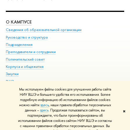
О КАМПУСЕ
ОБ
Сведения об образовательной организации
Мер
Руководство и структура
Мер
Подразделения
Дов
Преподаватели и сотрудники
Ол
Попечительский совет
При
Корпуса и общежития
При
Закупки
Ди
ВШЭ для студентов с ограниченными возможностями
До
здоровья и инвалидностью
Ас
Мы используем файлы cookies для улучшения работы сайта
Версия для слабовидящих
НИУ ВШЭ и большего удобства его использования. Более
Обр
подробную информацию об использовании файлов cookies
Единая платежная страница
можно найти
здесь
, наши правила обработки персональных
данных –
здесь
. Продолжая пользоваться сайтом, вы
✖
Редактору
подтверждаете, что были проинформированы об
© НИУ ВШЭ 1993–2026
Адреса и контакты
Условия использования
использовании файлов cookies сайтом НИУ ВШЭ и согласны
с нашими правилами обработки персональных данных. Вы
материалов
Политика конфиденциальности
Карта сайта