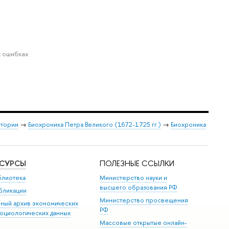
 ошибках.
стории
→
Биохроника Петра Великого (1672-1725 гг.)
→
Биохроника
ЕСУРСЫ
ПОЛЕЗНЫЕ ССЫЛКИ
блиотека
Министерство науки и
высшего образования РФ
бликации
Министерство просвещения
иный архив экономических
РФ
социологических данных
Массовые открытые онлайн-