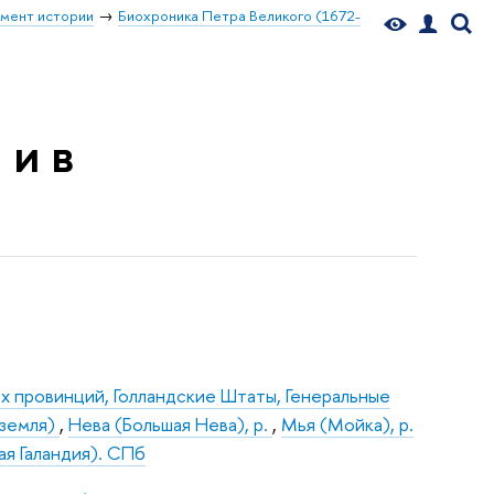
мент истории
Биохроника Петра Великого (1672-
 и в
х провинций, Голландские Штаты, Генеральные
 земля)
,
Нева (Большая Нева), р.
,
Мья (Мойка), р.
ая Галандия). СПб