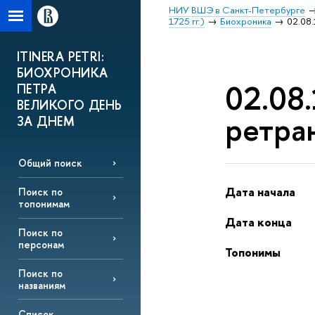
НИУ ВШЭ в Санкт-Петербурге
1725 гг.)
Биохроника
02.08.
ITINERA PETRI:
БИОХРОНИКА
02.08.
ПЕТРА
ВЕЛИКОГО ДЕНЬ
ретра
ЗА ДНЕМ
Общий поиск
Дата начала
Поиск по
топонимам
Дата конца
Поиск по
персонам
Топонимы
Поиск по
названиям
Список