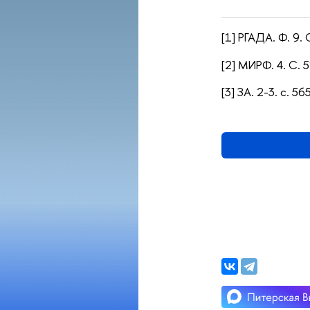
[1]
РГАДА. Ф. 9. О
[2] МИРФ. 4. С. 
[3] ЗА. 2-3. с. 56