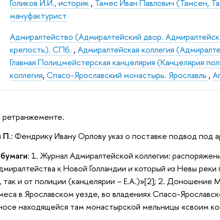
Голиков И.И., историк
,
Тамес Иван Павлович (Тамсен, T
мануфактурист
Адмиралтейство (Адмиралтейский двор. Адмиралтейск
крепость). СПб.
,
Адмиралтейская коллегия (Адмиралте
Главная Полицмейстерская канцелярия (Канцелярия по
коллегия
,
Спасо-Ярославский монастырь. Ярославль
,
А
 в ретранжементе.
и П
.: Фендрику Ивану Орлову указ о поставке подвод под а
 бумаги
: 1. Журнал Адмиралтейской коллегии: распоряжен
миралтейства к Новой Голландии и который из Невы реки п
 так и от полиции (канцелярии – Е.А.)»[2]; 2. Доношение
меса в Ярославском уезде, во владениях Спасо-Ярославск
носе находящейся там монастырской мельницы «своим ко