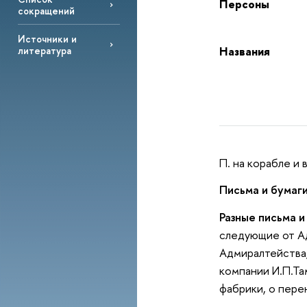
Персоны
сокращений
Источники и
Названия
литература
П. на корабле и
Письма и бумаг
Разные письма и
следующие от Ад
Адмиралтейства,
компании И.П.Та
фабрики, о пере