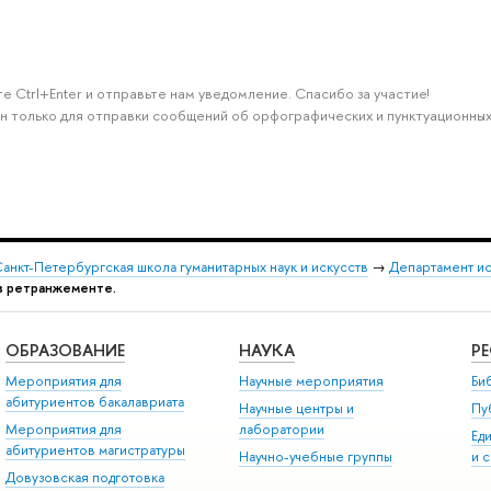
е Ctrl+Enter и отправьте нам уведомление. Спасибо за участие!
н только для отправки сообщений об орфографических и пунктуационных
анкт-Петербургская школа гуманитарных наук и искусств
→
Департамент и
и в ретранжементе.
ОБРАЗОВАНИЕ
НАУКА
Р
Мероприятия для
Научные мероприятия
Би
абитуриентов бакалавриата
Научные центры и
Пу
Мероприятия для
лаборатории
Ед
абитуриентов магистратуры
Научно-учебные группы
и 
Довузовская подготовка