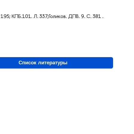
. 195;
КПБ.101. Л. 337;Голиков. ДПВ. 9. С. 381 .
Список литературы