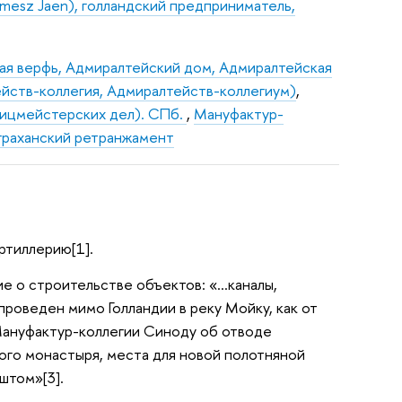
amesz Jaen), голландский предприниматель,
ая верфь, Адмиралтейский дом, Адмиралтейская
йств-коллегия, Адмиралтейств-коллегиум)
,
лицмейстерских дел). СПб.
,
Мануфактур-
граханский ретранжамент
ртиллерию[1].
ие о строительстве объектов: «…каналы,
роведен мимо Голландии в реку Мойку, как от
 Мануфактур-коллегии Синоду об отводе
ого монастыря, места для новой полотняной
штом»[3].