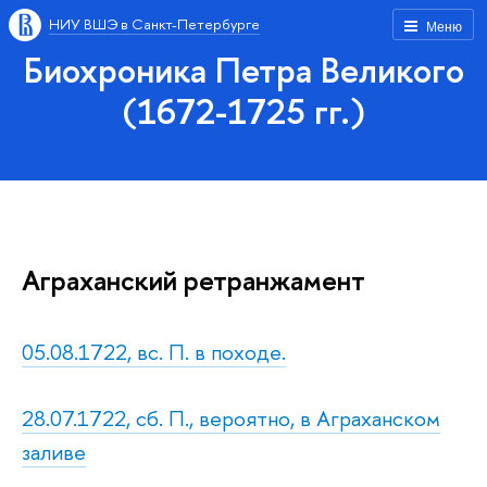
НИУ ВШЭ в Санкт-Петербурге
Меню
Биохроника Петра Великого
(1672-1725 гг.)
Аграханский ретранжамент
05.08.1722, вс. П. в походе.
28.07.1722, сб. П., вероятно, в Аграханском
заливе