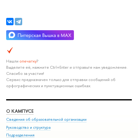
Нашли
опечатку
?
Выделите её, нажмите Ctrl+Enter и отправьте нам уведомление.
Спасибо за участие!
Сервис предназначен только для отправки сообщений об
орфографических и пунктуационных ошибках.
О КАМПУСЕ
ОБ
Сведения об образовательной организации
Мер
Руководство и структура
Мер
Подразделения
Дов