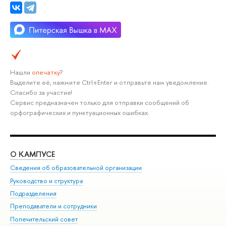
Нашли
опечатку
?
Выделите её, нажмите Ctrl+Enter и отправьте нам уведомление.
Спасибо за участие!
Сервис предназначен только для отправки сообщений об
орфографических и пунктуационных ошибках.
О КАМПУСЕ
ОБ
Сведения об образовательной организации
Мер
Руководство и структура
Мер
Подразделения
Дов
Преподаватели и сотрудники
Ол
Попечительский совет
При