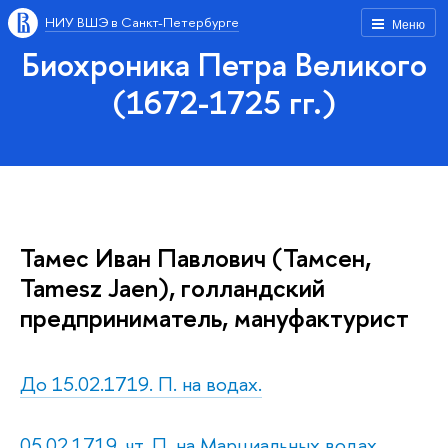
НИУ ВШЭ в Санкт-Петербурге
Меню
Биохроника Петра Великого
(1672-1725 гг.)
Тамес Иван Павлович (Тамсен,
Tamesz Jaen), голландский
предприниматель, мануфактурист
До 15.02.1719. П. на водах.
05.02.1719, чт. П. на Марциальных водах.