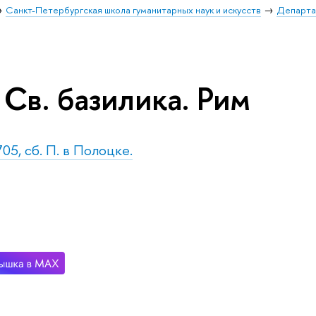
Санкт-Петербургская школа гуманитарных наук и искусств
Департа
Св. базилика. Рим
05, сб. П. в Полоцке.