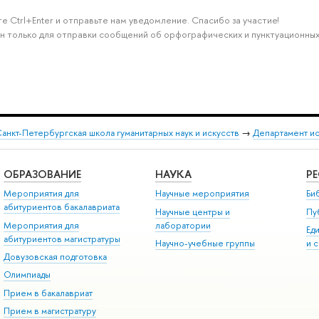
е Ctrl+Enter и отправьте нам уведомление. Спасибо за участие!
н только для отправки сообщений об орфографических и пунктуационных
анкт-Петербургская школа гуманитарных наук и искусств
→
Департамент и
ОБРАЗОВАНИЕ
НАУКА
Р
Мероприятия для
Научные мероприятия
Би
абитуриентов бакалавриата
Научные центры и
Пу
Мероприятия для
лаборатории
Ед
абитуриентов магистратуры
Научно-учебные группы
и 
Довузовская подготовка
Олимпиады
Прием в бакалавриат
Прием в магистратуру