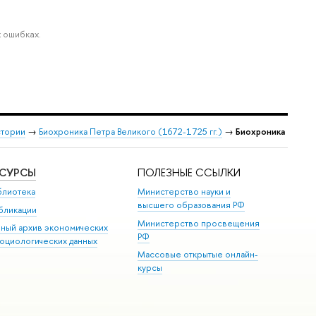
 ошибках.
стории
→
Биохроника Петра Великого (1672-1725 гг.)
→
Биохроника
ЕСУРСЫ
ПОЛЕЗНЫЕ ССЫЛКИ
блиотека
Министерство науки и
высшего образования РФ
бликации
Министерство просвещения
иный архив экономических
РФ
социологических данных
Массовые открытые онлайн-
курсы