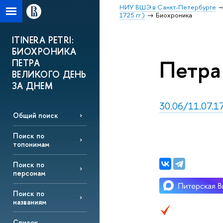
НИУ ВШЭ в Санкт-Петербурге
1725 гг.)
Биохроника
ITINERA PETRI:
БИОХРОНИКА
Петра 
ПЕТРА
ВЕЛИКОГО ДЕНЬ
ЗА ДНЕМ
30.06/11.07.17
Общий поиск
Поиск по
топонимам
Поиск по
персонам
Поиск по
названиям
Список