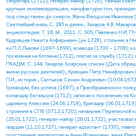
секретарь (1722), генерал-майор (1725), тайный сове
крупным землевладельцем, мануфактуристом, президе
под следствием до смерти. Жена Феодосия Ивановна (р
Светлейший князь С. 283 и далее.; Захаров А.В. Макаро
энциклопедия. Т. 18. М.. 2011. С. 505; Павленко Н.И. П
Кудрявцев Никита Алферьевич (ум.1728), стольник в Ни
кн.П.Л.Львове (1697-1699), воевода (1700 – 1708); к
поселения на Котлине(1712), платил за службу (1712);
ПКАДМ. С. 144; Захаров. Боярские списки (Дата обраще
жизни русских деятелей).
,
Крекшин Петр Никифорович (
П.И., историк
,
Салтыков Семен Андреевич (10.04.1672 –
Голландии, без успеха (1697), в Преображенском полку,
командир батальона (1712); записан к поселению на К
царевичу Алексею (24.06.1718), бригадир (06.01.1719)
строение в СПб (07.12.1720); начальник Переписной 
(25.01.1722), генерал-майор (28.01.1722), участвова
гвардии (11.10.1727), генерал-адъютант (1730), глав
родственник императрицы Анны Иоанновны; жена Фекла