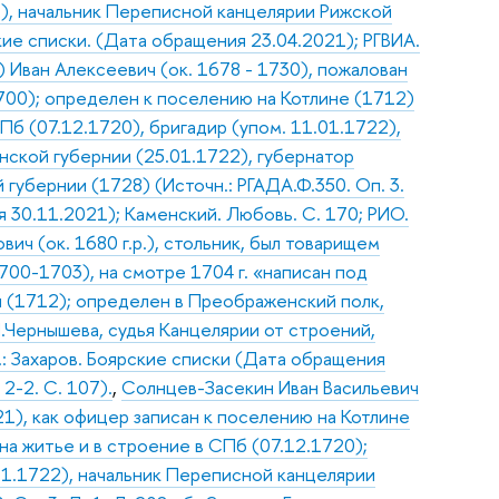
), начальник Переписной канцелярии Рижской
ские списки. (Дата обращения 23.04.2021); РГВИА.
Иван Алексеевич (ок. 1678 - 1730), пожалован
1700); определен к поселению на Котлине (1712)
Пб (07.12.1720), бригадир (упом. 11.01.1722),
нской губернии (25.01.1722), губернатор
 губернии (1728) (Источн.: РГАДА.Ф.350. Оп. 3.
я 30.11.2021); Каменский. Любовь. С. 170; РИО.
ович (ок. 1680 г.р.), стольник, был товарищем
700-1703), на смотре 1704 г. «написан под
н (1712); определен в Преображенский полк,
.Чернышева, судья Канцелярии от строений,
.: Захаров. Боярские списки (Дата обращения
 2-2. С. 107).
,
Солнцев-Засекин Иван Васильевич
21), как офицер записан к поселению на Котлине
на житье и в строение в СПб (07.12.1720);
01.1722), начальник Переписной канцелярии