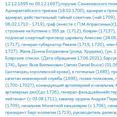
12.12.1693 по 05.12.1697),поручик Семеновского полк
Адмиралтейского приказа (18.02.1700), адмирал и пре
адмирал, действительный тайный советник (май 1709),
06.02.1710 - 1719), граф (вместе с П.М.Апраксиным)(1
строение на Котлине с 355 дв. (1712), боярин (1713?),
подписал смертный приговор царевичу Алексею (24.06
(1717), генерал-губернатор Ревеля (1719, 1720), член 
1727). Жена Домна Богдановна (рожд. Хрущева), (ум. 17
Боярские списки. (Дата обращения 17.06.2021); Барсуков
174).
,
Брюс Яков Виллимович (James Daniel Bruce) (01.0
(шотландец королевской крови), в потешных (1683), п
капитан инженерной службы (1695), позже полковник, 
(1700-1702?), командующий артиллерией и начальник 
артилерных дел)(до 1726), генерал-фельдцейхмейстер 
лейтенант (с 03.08.1711), кавалер ордена Андрея Пер
(1709), начальник Монетной канцелярии (с 1706), сен
президент Берг-коллегии (1719), руководитель делега