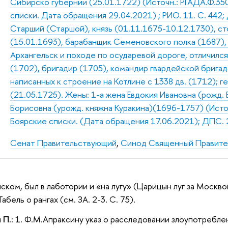
Сибирско губернии (25.01.1722) (Источн.: РГАДА.Ф.350. 
списки. Дата обращения 29.04.2021) ; РИО. 11. С. 442; 
Старший (Старшой), князь (01.11.1675-10.12.1730), ст
(15.01.1693), барабанщик Семеновского полка (1687),
Архангельск и походе по осударевой дороге, отличился
(1702), бригадир (1705), командир гвардейской бригад
написанных к строение на Котлине с 1338 дв. (1712); 
(21.05.1725). Жены: 1-а жена Евдокия Ивановна (рожд. 
Борисовна (урожд. княжна Куракина)(1696-1757) (Источн.
Боярские списки. (Дата обращения 17.06.2021); ДПС. 2
Сенат Правительствующий
,
Синод Священный Правител
ском, был в лаботории и «на лугу» (Царицын луг за Москво
абель о рангах (см. ЗА. 2-3. С. 75).
 П.:
1. Ф.М.Апраксину указ о расследовании злоупотребл