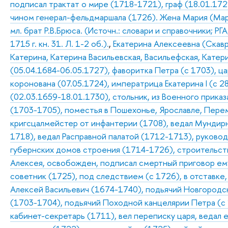
подписал трактат о мире (1718-1721), граф (18.01.1721
чином генерал-фельдмаршала (1726). Жена Мария (Ма
мл. брат Р.В.Брюса. (Источн.: словари и справочники; РГА
1715 г. кн. 31. Л. 1-2 об.).
,
Екатерина Алексеевна (Скавр
Катерина, Катерина Васильевская, Васильефская, Катери
(05.04.1684-06.05.1727), фаворитка Петра (с 1703), цар
коронована (07.05.1724), императрица Екатерина I (с 2
(02.03.1659-18.01.1730), стольник, из Военного приказ
(1703-1705), поместья в Пошехонье, Ярославле, Перем
кригсцалмейстер от инфантерии (1708), ведал Мундир
1718), ведал Расправной палатой (1712-1713), руковод
губернских домов строения (1714-1726), строительств
Алексея, освобожден, подписал смертный приговор ем
советник (1725), под следствием (с 1726), в отставке,
Алексей Васильевич (1674-1740), подьячий Новгородск
(1703-1704), подьячий Походной канцелярии Петра (с 1
кабинет-секретарь (1711), вел переписку царя, ведал 