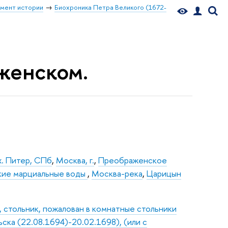
мент истории
Биохроника Петра Великого (1672-
аженском.
х. Питер, СПб
,
Москва, г.
,
Преображенское
ие марциальные воды
,
Москва-река
,
Царицын
 стольник, пожалован в комнатные стольники
ска (22.08.1694)-20.02.1698), (или с