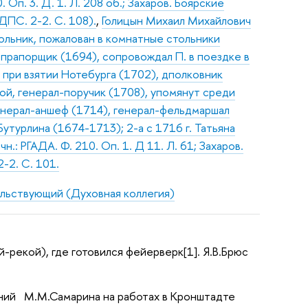
Оп. 3. Д. 1. Л. 208 об.; Захаров. Боярские
ДПС. 2-2. С. 108).
,
Голицын Михаил Михайлович
ольник, пожалован в комнатные стольники
 прапорщик (1694), сопровождал П. в поездке в
 при взятии Нотебурга (1702), дполковник
ой, генерал-поручик (1708), упомянут среди
генерал-аншеф (1714), генерал-фельдмаршал
Бутурлина (1674-1713); 2-а с 1716 г. Татьяна
: РГАДА. Ф. 210. Оп. 1. Д 11. Л. 61; Захаров.
-2. С. 101.
ьствующий (Духовная коллегия)
й-рекой), где готовился фейерверк[1]. Я.В.Брюс
ений М.М.Самарина на работах в Кронштадте