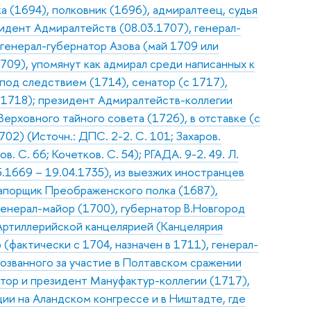
а (1694), полковник (1696), адмиралтеец, судья
зидент Адмиралтейств (08.03.1707), генерал-
 генерал-губернатор Азова (май 1709 или
709), упомянут как адмирал среди написанных к
 под следствием (1714), сенатор (с 1717),
.1718); президент Адмиралтейств-коллегии
Верховного тайного совета (1726), в отставке (с
02) (Источн.: ДПС. 2-2. С. 101; Захаров.
. С. 66; Кочетков. С. 54); РГАДА. 9-2. 49. Л.
5.1669 – 19.04.1735), из выезжих иностранцев
рапорщик Преображенского полка (1687),
генерал-майор (1700), губернатор В.Новгород
Артиллерийской канцелярией (Канцелярия
(фактически с 1704, назначен в 1711), генерал-
возванного за участие в Полтавском сражении
атор и президент Мануфактур-коллегии (1717),
ции на Аландском конгрессе и в Ништадте, где