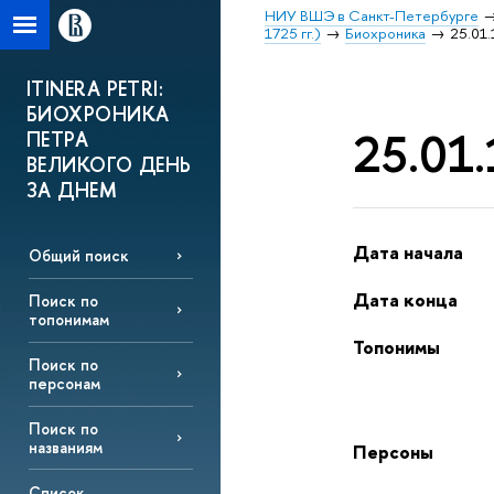
НИУ ВШЭ в Санкт-Петербурге
1725 гг.)
Биохроника
25.01.
ITINERA PETRI:
БИОХРОНИКА
25.01.
ПЕТРА
ВЕЛИКОГО ДЕНЬ
ЗА ДНЕМ
Дата начала
Общий поиск
Дата конца
Поиск по
топонимам
Топонимы
Поиск по
персонам
Поиск по
названиям
Персоны
Список