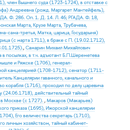
), член Вышнего суда (1723-1724), в отставке с
рфа) Андреевна (рожд. Маргарет Мантейфель),
ДА. Ф. 286. Оп. 1. Д. 14. Л. 46; РГАДА. Ф. 18,
онская Марта, Крузе Марта, Трубачева,
на-сама-третья, Матка, царица, Государыня)
ица (с марта 1711), в браке с П. (19.02.1712),
8.01.1725).
,
Самарин Михаил Михайлович
а в посылках, в т.ч. адъютант Б.П.Шереметева
ышле и Ряжске (1706), генерал-
ной канцелярией (1708-1712), сенатор (1711-
итель Канцелярии гаванного, канального и
о корабля (1716), проходил по делу царевича
у (24.06.1718), действительный тайный
 в Москве (с 1727).
,
Макаров (Макарьев)
ого приказа (1695), Ижорской канцелярии
704), Его величества секретарь (1710),
его личным хозяйством, тайный кабинет-