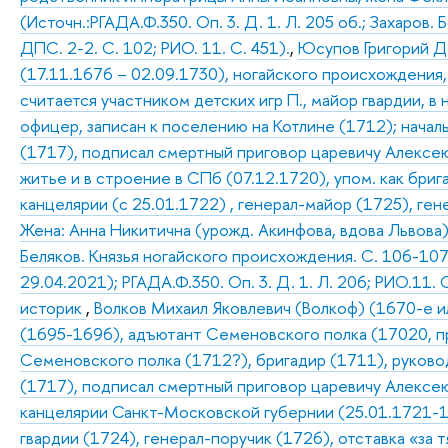
(Источн.:РГАДА.Ф.350. Оп. 3. Д. 1. Л. 205 об.; Захаров
ДПС. 2-2. С. 102; РИО. 11. С. 451).
,
Юсупов Григорий Д
(17.11.1676 – 02.09.1730), ногайского происхождения,
считается участником детских игр П., майор гвардии, в
офицер, записан к поселению на Котлине (1712); нача
(1717), подписал смертный приговор царевичу Алексею
житье и в строение в СПб (07.12.1720), упом. как бри
канцелярии (с 25.01.1722) , генерал-майор (1725), ге
Жена: Анна Никитична (урожд. Акинфова, вдова Львова) 
Беляков. Князья ногайского происхождения. С. 106-107
29.04.2021); РГАДА.Ф.350. Оп. 3. Д. 1. Л. 206; РИО.11. С
историк
,
Волков Михаил Яковлевич (Волкоф) (1670-е и
(1695-1696), адъютант Семеновского полка (17020, п
Семеновского полка (1712?), бригадир (1711), руков
(1717), подписал смертный приговор царевичу Алексею
канцелярии Санкт-Московской губернии (25.01.1721-1
гвардии (1724), генерал-поручик (1726), отставка «за