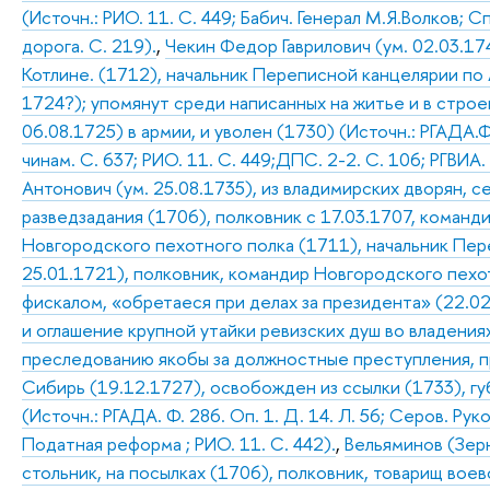
(Источн.: РИО. 11. С. 449; Бабич. Генерал М.Я.Волков; 
дорога. С. 219).
,
Чекин Федор Гаврилович (ум. 02.03.17
Котлине. (1712), начальник Переписной канцелярии по
1724?); упомянут среди написанных на житье и в строе
06.08.1725) в армии, и уволен (1730) (Источн.: РГАДА.Ф
чинам. С. 637; РИО. 11. С. 449;ДПС. 2-2. С. 106; РГВИА. 4
Антонович (ум. 25.08.1735), из владимирских дворян, 
разведзадания (1706), полковник с 17.03.1707, команд
Новгородского пехотного полка (1711), начальник Пер
25.01.1721), полковник, командир Новгородского пехот
фискалом, «обретаеся при делах за президента» (22.02
и оглашение крупной утайки ревизских душ во владен
преследованию якобы за должностные преступления, пр
Сибирь (19.12.1727), освобожден из ссылки (1733), г
(Источн.: РГАДА. Ф. 286. Оп. 1. Д. 14. Л. 56; Серов. Р
Податная реформа ; РИО. 11. С. 442).
,
Вельяминов (Зер
стольник, на посылках (1706), полковник, товарищ вое