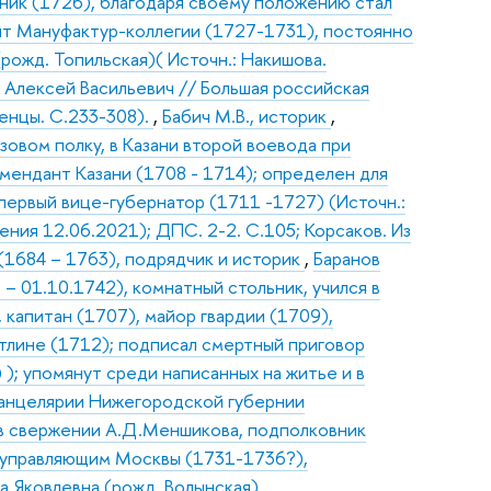
тник (1726), благодаря своему положению стал
нт Мануфактур-коллегии (1727-1731), постоянно
ожд. Топильская)( Источн.: Накишова.
в Алексей Васильевич // Большая российская
тенцы. С.233-308).
,
Бабич М.В., историк
,
зовом полку, в Казани второй воевода при
омендант Казани (1708 - 1714); определен для
 первый вице-губернатор (1711 -1727) (Источн.:
ния 12.06.2021); ДПС. 2-2. С.105; Корсаков. Из
1684 – 1763), подрядчик и историк
,
Баранов
 01.10.1742), комнатный стольник, учился в
 капитан (1707), майор гвардии (1709),
отлине (1712); подписал смертный приговор
 ); упомянут среди написанных на житье и в
канцелярии Нижегородской губернии
л в свержении А.Д.Меншикова, подполковник
ноуправляющим Москвы (1731-1736?),
 Яковлевна (рожд. Волынская)