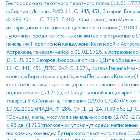
Белгородского пехотного пехотного полка (11.01.1722
губернии (Источн.: РИО. 11. С. 443, 451; Захаров. Бояр
Ф. 489. Оп. 1. Д. 7395. Л.46)..
,
Фамендин (фон Менгден) 
из царицыных стольников в царские стольники (19.08.
; упомянут среди написанных на житье и в строение в С
начальник Переписной канцелярии Казанской и Астраха
Астрахани, генерал-майор с 01.01.1726, в Астраханской
Д. 1. Л. 207; Захаров. Боярские списки (Дата обращени
11. С. 441, 451; ДПС. 2-2. С. 107).
,
Козлов Гаврила Иван
воеводы Верхотурья дяди Кузьмы Петровича Козлова (1
крестом», записан как офицер к переселению на Котли
подполковник (в 1719), в Следственной канцелярии Г.П
товарищ У.А.Сенявина, полковник (29.05.1724) (Источн
19.01.2022);РГАДА. Ф. 286. Оп. 1. Д. 14. Л.39 об.; ДПС.
(Сонцев), князь, числился в начальных людях (1700 -17
с 96 дв. (1712);полковник; упомянут среди написанных 
полковник, командир Бутырского пехотного полка (11.