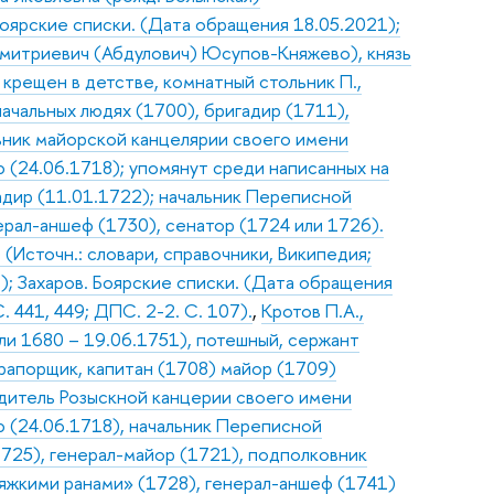
. Боярские списки. (Дата обращения 18.05.2021);
митриевич (Абдулович) Юсупов-Княжево), князь
 крещен в детстве, комнатный стольник П.,
 начальных людях (1700), бригадир (1711),
льник майорской канцелярии своего имени
 (24.06.1718); упомянут среди написанных на
гадир (11.01.1722); начальник Переписной
нерал-аншеф (1730), сенатор (1724 или 1726).
(Источн.: словари, справочники, Википедия;
); Захаров. Боярские списки. (Дата обращения
. 441, 449; ДПС. 2-2. С. 107).
,
Кротов П.А.,
ли 1680 – 19.06.1751), потешный, сержант
рапорщик, капитан (1708) майор (1709)
одитель Розыскной канцерии своего имени
 (24.06.1718), начальник Переписной
725), генерал-майор (1721), подполковник
 тяжкими ранами» (1728), генерал-аншеф (1741)