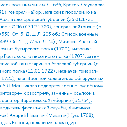
Список военным чинам. С. 636; Кротов. Осударева
41), генерал-майор, ,записан к поселению на
 Архангелогородской губернии (25.01.1721 –
ние в СПб (07.12.1720); генерал-лейтенант (с
.350. Оп. 3. Д. 1. Л. 205 об.; Список военным
89. Оп. 1 . д 7395. Л. 34).
,
Мякинин Алексей
сержант Бутырского полка (1700), выполнял
ир Ростовского пехотного полка (1707), затем
еписной канцелярии по Азовской губернии (с
ного полка (11.01.1722) , назначен генерал-
.1723), член Военной коллегии, за обнаружении
иях А.Д.Меншикова подвергся военно-судебному
иговорен к расстрелу, заменным ссылкой в
убернатор Воронежской губернии (с 1734).
уководители фискальской службы; Анисимов.
нов) Андрей Никитич (Микитич) (ум. 1708),
воды в Копоси; полковник, командир