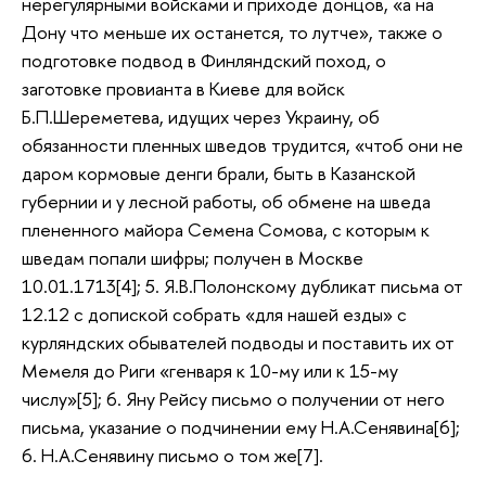
нерегулярными войсками и приходе донцов, «а на
Дону что меньше их останется, то лутче», также о
подготовке подвод в Финляндский поход, о
заготовке провианта в Киеве для войск
Б.П.Шереметева, идущих через Украину, об
обязанности пленных шведов трудится, «чтоб они не
даром кормовые денги брали, быть в Казанской
губернии и у лесной работы, об обмене на шведа
плененного майора Семена Сомова, с которым к
шведам попали шифры; получен в Москве
10.01.1713[4]; 5. Я.В.Полонскому дубликат письма от
12.12 с допиской собрать «для нашей езды» с
курляндских обывателей подводы и поставить их от
Мемеля до Риги «генваря к 10-му или к 15-му
числу»[5]; 6. Яну Рейсу письмо о получении от него
письма, указание о подчинении ему Н.А.Сенявина[6];
6. Н.А.Сенявину письмо о том же[7].