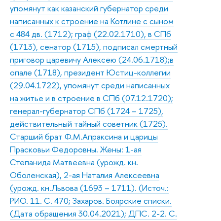
упомянут как казанский губернатор среди
написанных к строение на Котлине с сыном
с 484 дв. (1712); граф (22.02.1710), в СПб
(1713), сенатор (1715), подписал смертный
приговор царевичу Алексею (24.06.1718);в
опале (1718), президент Юстиц-коллегии
(29.04.1722), упомянут среди написанных
на житье и в строение в СПб (07.12.1720);
генерал-губернатор СПб (1724 – 1725),
действительный тайный советник (1725).
Старший брат Ф.М.Апраксина и царицы
Прасковьи Федоровны. Жены: 1-ая
Степанида Матвеевна (урожд. кн.
Оболенская), 2-ая Наталия Алексеевна
(урожд. кн.Львова (1693 – 1711). (Источ.:
РИО. 11. С. 470; Захаров. Боярские списки.
(Дата обращения 30.04.2021); ДПС. 2-2. С.