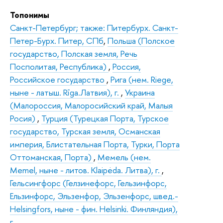
Топонимы
Санкт-Петербург; также: Питербурх. Санкт-
Петер-Бурх. Питер, СПб
,
Польша (Полское
государство, Полская земля, Речь
Посполитая, Республика)
,
Россия,
Российское государство
,
Рига (нем. Riege,
ныне - латыш. Rīga.Латвия), г.
,
Украина
(Малороссия, Малоросийский край, Малыя
Росия)
,
Турция (Турецкая Порта, Турское
государство, Турская земля, Османская
империя, Блистательная Порта, Турки, Порта
Оттоманская, Порта)
,
Мемель (нем.
Memel, ныне - литов. Klaipėda. Литва), г.
,
Гельсингфорс (Гелзинефорс, Гельзинфорс,
Ельзинфорс, Эльзенфор, Эльзенфорс, швед.-
Helsingfors, ныне - фин. Helsinki. Финляндия),
г.