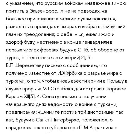
с указанием, что русским войскам «надежнее зимою
притить в Эльзенфорс…» не на подводах, «а
большее прилежание к мелким судам показать»,
разведать о проходах в шхерах и выбрать наилучший
план их преодоления; о себе: «…я, ежели жиф и
здороф буду, неотменно в конце генваря или в
первых числех февраля буду» в СПб, об обороне от
турок, о подготовке артиллерии[2]; 3.
Б.П.Шереметеву письмо с сообщением, что
получено известие от И.Х.Урбиха о разрыве мира с
турками, о том, чтобы вновь ввести армии в Польшу в
случае прорыва М.Г.Стенбока для встречи с королем
Карлом XII[3]; 4. Сенату письмо о получении
«вчерашняго дня» ведомости о войне с турками,
предписания: «…чините против той диспозиции так
как, будучи в Санкт-Питербурхе, положено», о
наряде казанского губернатора П.М.Апраксина с