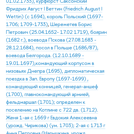
01.02.1733), курфюрст Саксонский
Фридрих Август I Веттин (Friedrich August I
Wettin) (с 1694), король Польский (1697-
1706; 1709-1733)
,
Шереметев Борис
Петрович (25.04.1652- 17.02 1719), боярин
(1682 г.), воевода Пскова (27.08.1683 -
28.12.1684), посол в Польше (1686/87),
воевода Белгорода. (12.10.1689 -
19.01.1697),командующий корпусом в
низовьях Днепра (1695), дипломатическая
поездка в Зап. Европу (1697-1699) ,
командующий конницей, генерал-аншеф
(1700), главнокомандующий армией,
фельдмаршал (1701); определен к
поселению на Котлине с 722 дв. (1712).
Женя 1-ая с 1669 г Евдокия Алексеевна
(урожд. Чирикова) (ум. 1703); 2-ая с 1713 г
Анна Петровна (Нарышкина, урожд.