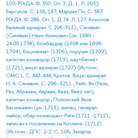
100; РГАДА. Ф. 350. Оп. 3. Д. 1. Л. 203);
Барсуков. С. 156, 187; Маршал По. С. 387;
РГАДА. Ф. 286. Оп. 1. Д.74. Л. 127; Комолов.
Великий адмирал. С.296-313).
,
Сенявин
(Синявин) Наум Акимович (ок. 1680 -
24.05.1738), бомбардир (1698 или 1698-
1704), боцманмат (1706), поручик (1709),
капитан-командор (1719), шаутбенахт
(1721), вице-адмирал (1727) (Источн.:
ОМС.1. С. 443-448; Кротов. Вице-адмирал
Н. А. Сенявин. С. 296–321).
,
Рейс Ян (Реза,
Рез, Абрахам, Авраам, Rees, Reez van),
капитан-командор
,
Полонский Яков
Васильевич (ум. 1713), жилец, генерал-
майор, обер-комендант Риги (1711 -1712).;
записан к поселению на Котлине. (1712)
(Источн.: ДПС. 2-2. С. 106; Захаров.