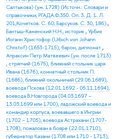
Салтыкова) (ум. 1728) (Источн.: Словари и
справочники; РГАДА.Ф.350. Оп. 3. Д. 1. Л.
201;Кочетков. С. 60; Барсуков. С. 30, 186).
,
Бантыш-Каменский Н.Н., историк
,
Урбих
Иоганн Христофор (Urbich von Johann
Christof) (1653-1715), барон, дипломат
,
Апраксин Петр Матвеевич (ум. после 1713)
, стряпчий (1675), ближний стольник царя
Ивана (1676), комнатный стольник П.
(1686), ближний окольничий (29.06.1689),
воевода Пскова (12.01.1692 - 05.11.1694),
воевода В.Новгорода (04.03.1697 –
13.03.1699 или 1700), ладожский воевода и
командир корпуса, воевавшего в Ингрии
(1702 – 1705), воевода Астрахани (1707-
1708), пожалован в бояре (22.01.1710),
губернатор Казани (1708 или 1710 - 1713),