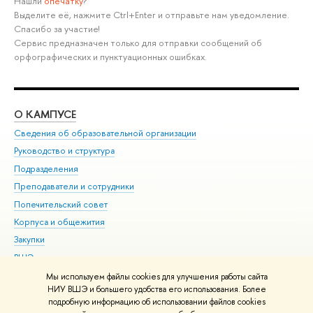
Нашли
опечатку
?
Выделите её, нажмите Ctrl+Enter и отправьте нам уведомление.
Спасибо за участие!
Сервис предназначен только для отправки сообщений об
орфографических и пунктуационных ошибках.
О КАМПУСЕ
ОБ
Сведения об образовательной организации
Мер
Руководство и структура
Мер
Подразделения
Дов
Преподаватели и сотрудники
Ол
Попечительский совет
При
Корпуса и общежития
При
Закупки
Ди
ВШЭ для студентов с ограниченными возможностями
До
здоровья и инвалидностью
Ас
Мы используем файлы cookies для улучшения работы сайта
Версия для слабовидящих
НИУ ВШЭ и большего удобства его использования. Более
Обр
подробную информацию об использовании файлов cookies
Единая платежная страница