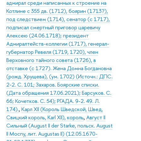
адмирал среди написанных к строение на
Котлине с 355 дв. (1712), боярин (1713?),
под следствием (1714), сенатор (с 1717),
подписал смертный приговор царевичу
Алексею (24.06.1718); президент
Адмиралтейств-коллегии (1717), генерал-
губернатор Ревеля (1719, 1720), член
Верховного тайного совета (1726), в
отставке (с 1727). Жена Домна Богдановна
(рожд. Хрущева), (ум. 1702) (Источн.: ДПС.
2-2. С. 101; Захаров. Боярские списки.
(Дата обращения 17.06.2021); Барсуков. С.
66; Кочетков. С. 54); РГАДА. 9-2. 49. Л.
174).
,
Карл XII (Король Шведской, Швед,
Свицкий король, Karl XII), король
,
Август II
Сильный (August II der Starke, польск. August
II Mocny, лит. Augustas II) (12.05.1670-