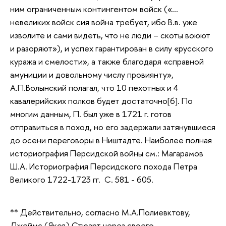
ним ограниченным контингентом войск («…
невеликих войск сия война требует, ибо В.в. уже
изволите и сами видеть, что не люди – скоты воюют
и разоряют»), и успех гарантирован в силу «русского
куража и смелости», а также благодаря «справной
амуниции и довольному числу провиянту»,
А.П.Волынский полагал, что 10 пехотных и 4
кавалерийских полков будет достаточно[6]. По
многим данным, П. был уже в 1721 г. готов
отправиться в поход, но его задержали затянувшиеся
до осени переговоры в Ништадте.
Наиболее полная
историография Персидской войны см.: Магарамов
Ш.А. Историография Персидского похода Петра
Великого 1722-1723 гг. С. 581 - 605.
** Действительно, согласно М.А.Полиевктову,
Джеймс (Яков) Стюарт через своего