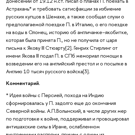
донесении от 19.12 н.ст. писал о планах П. поехать в
Астрахань* и требовать сатисфакции за избиение
русских купцов в Шемахе, а также сообщал слухи о
предполагаемой поездке П. в Италию, о его поездке
на воды в Олонец, историю об англичанке–якобитке,
которая была принята П., но не получила от царя
письма к Якову III Стюарту[2]. Генрих Стирлинг от
имени Якова III подал П. в СПб мемориал помощи в
возведении его на английский престол и о посылке в
Англию 10 тысяч русского войска[3].
Комментарий
.
* Идея войны с Персией, похода на Индию
сформировалась у П. задолго еще до окончания
Северной войны. А.П.Волынский, в числе других мер
по подготовке к войне, поддерживал и провоцировал
антишахские силы в Иране, ослабленном
внутренними распрями, причем с одним из