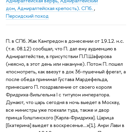
Адмиралтейская верфь, Адмиралтейский
дом, Адмиралтейская крепость). СПб.
,
Персидский поход
П. в СПб. Жак Кампредон в донесении от 19.12. н.с.
(т.е. 08.12) сообщал, что П. дал ему аудиенцию в
Адмиралтействе, в присутствии П.П.Шафирова
(неясно, в этот день или накануне). Потом П. пошел
«посмотреть, как ввезут в док 36-пушечный фрегат, а
после обеда принимал Густава Мардефельда,
принесшего П. поздравление от своего короля
Фридриха-Вильгельма I с титулом императора.
Думают, что царь сегодня в ночь выедет в Москву,
все министры уже поехали туда, также и двор
принца Голштинского [Карла-Фридриха]. Царица
[Екатерина] выедет в воскресенье…»[1]. Анри Лави в