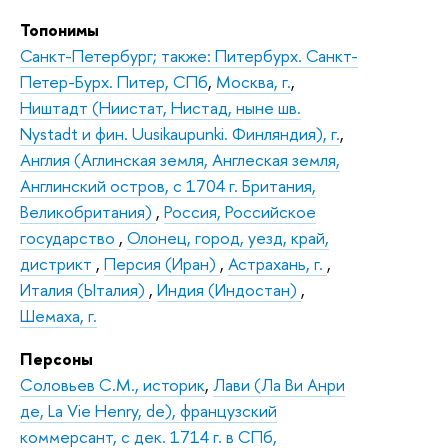
Топонимы
Санкт-Петербург; также: Питербурх. Санкт-
Петер-Бурх. Питер, СПб
,
Москва, г.
,
Ништадт (Ниистат, Нистад, ныне шв.
Nystadt и фин. Uusikaupunki. Финляндия), г.
,
Англия (Аглинская земля, Англеская земля,
Англинский остров, с 1704 г. Британия,
Великобритания)
,
Россия, Российское
государство
,
Олонец, город, уезд, край,
дистрикт
,
Персия (Иран)
,
Астрахань, г.
,
Италия (Ыталия)
,
Индия (Индостан)
,
Шемаха, г.
Персоны
Соловьев С.М., историк
,
Лави (Ла Ви Анри
де, La Vie Henry, de), французский
коммерсант, с дек. 1714 г. в СПб,