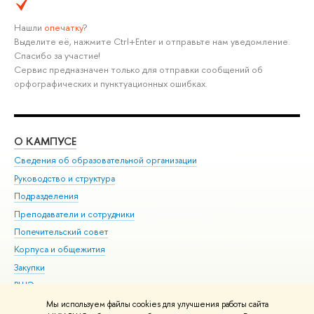
Нашли
опечатку
?
Выделите её, нажмите Ctrl+Enter и отправьте нам уведомление.
Спасибо за участие!
Сервис предназначен только для отправки сообщений об
орфографических и пунктуационных ошибках.
О КАМПУСЕ
ОБ
Сведения об образовательной организации
Мер
Руководство и структура
Мер
Подразделения
Дов
Преподаватели и сотрудники
Ол
Попечительский совет
При
Корпуса и общежития
При
Закупки
Ди
ВШЭ для студентов с ограниченными возможностями
До
здоровья и инвалидностью
Ас
Мы используем файлы cookies для улучшения работы сайта