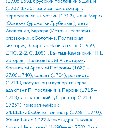
(17.03.1691); русский посланник в Дании
(1707-1720), записан как офицер к
переселению на Котлин (1712); жена Мария
Юрьевна (урожд. кн.Трубецкая), дети
Александр, Варвара (Источн.: словари и
справочники; Болотина. Полтавская
виктория; Захаров. «Написан я…». С. 959;
ДПС. 2-2. С. 108).
,
Бантыш-Каменский Н.Н.,
историк
,
Полиевктов М.А., историк
,
Волынский Артемий Петрович (1689 –
27.06.1740), солдат (1704), ротмистр
(1711), порученец и курьер, генерал-
адъютант П., посланник в Персии (1715 –
1718), астраханский губернатор (1719 –
1723?), генерал-майор с
24.11.1726кабинет-министр (1738 – 1740).
Жены: 1-ая с 1722 Александра Львовна
(рожд. Нарышкина) (1690-е – 1730); 2-ая