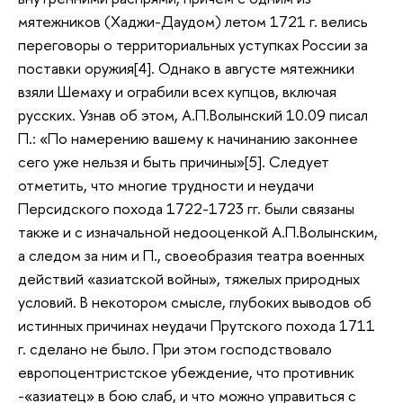
мятежников (Хаджи-Даудом) летом 1721 г. велись
переговоры о территориальных уступках России за
поставки оружия[4]. Однако в августе мятежники
взяли Шемаху и ограбили всех купцов, включая
русских. Узнав об этом, А.П.Волынский 10.09 писал
П.: «По намерению вашему к начинанию законнее
сего уже нельзя и быть причины»[5]. Следует
отметить, что многие трудности и неудачи
Персидского похода 1722-1723 гг. были связаны
также и с изначальной недооценкой А.П.Волынским,
а следом за ним и П., своеобразия театра военных
действий «азиатской войны», тяжелых природных
условий. В некотором смысле, глубоких выводов об
истинных причинах неудачи Прутского похода 1711
г. сделано не было. При этом господствовало
европоцентристское убеждение, что противник
-«азиатец» в бою слаб, и что можно управиться с