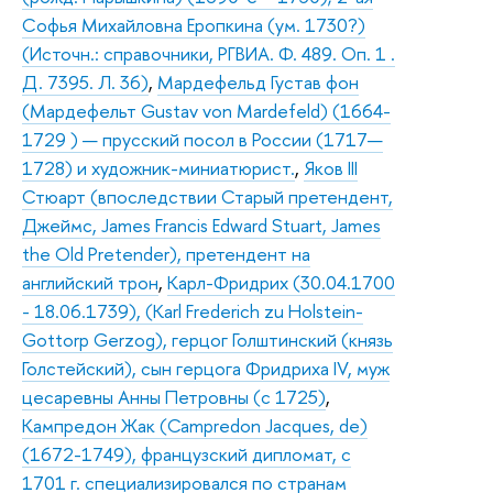
Софья Михайловна Еропкина (ум. 1730?)
(Источн.: справочники, РГВИА. Ф. 489. Оп. 1 .
Д. 7395. Л. 36)
,
Мардефельд Густав фон
(Мардефельт Gustav von Mardefeld) (1664-
1729 ) — прусский посол в России (1717—
1728) и художник-миниатюрист.
,
Яков III
Стюарт (впоследствии Старый претендент,
Джеймс, James Francis Edward Stuart, James
the Old Pretender), претендент на
английский трон
,
Карл-Фридрих (30.04.1700
- 18.06.1739), (Karl Frederich zu Holstein-
Gottorp Gerzog), герцог Голштинский (князь
Голстейский), сын герцога Фридриха IV, муж
цесаревны Анны Петровны (с 1725)
,
Кампредон Жак (Campredon Jacques, de)
(1672-1749), французский дипломат, с
1701 г. специализировался по странам