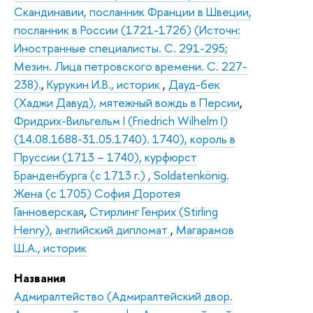
Скандинавии, посланник Франции в Швеции,
посланник в России (1721-1726) (Источн:
Иностранные специалисты. С. 291-295;
Мезин. Лица петровского времени. С. 227-
238).
,
Курукин И.В., историк
,
Дауд-бек
(Хаджи Давуд), мятежный вождь в Персии
,
Фридрих-Вильгельм I (Friedrich Wilhelm I)
(14.08.1688-31.05.1740). 1740), король в
Пруссии (1713 – 1740), курфюрст
Бранденбурга (с 1713 г.) , Soldatenkönig.
Жена (с 1705) София Доротея
Ганноверская
,
Стирлинг Генрих (Stirling
Henry), английский дипломат
,
Магарамов
Ш.А., историк
Названия
Адмиралтейство (Адмиралтейский двор.