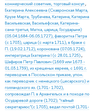
коммерческий советник, торговый консул
,
Екатерина Алексеевна (Скавронская Марта,
Крузе Марта, Трубачева, Катерина, Катерина
Васильевская, Васильефская, Катерина-
сама-третья, Матка, царица, Государыня)
(05.04.1684-06.05.1727), фаворитка Петра
(с 1703), царица (с марта 1711), в браке с
П. (19.02.1712), коронована (07.05.1724),
императрица Екатерина I (с 28.01.1725).
,
Шафиров Петр Павлович (1669 или 1673 -
01.03.1739), из крещеных евреев, с 1691 г.
переводчик в Посольском приказе, упом.
как переводчик с немецкого (цесарского) и
голландского яз. (1701- 1702),
сопровождал П. в Архангельск и в походе по
Осударевой дороге (1702); "тайный
секретариюс"(с 1703), ведал почтой (1701-