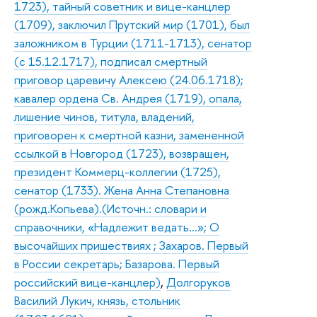
1723), тайный советник и вице-канцлер
(1709), заключил Прутский мир (1701), был
заложником в Турции (1711-1713), сенатор
(с 15.12.1717), подписал смертный
приговор царевичу Алексею (24.06.1718);
кавалер ордена Св. Андрея (1719), опала,
лишение чинов, титула, владений,
приговорен к смертной казни, замененной
ссылкой в Новгород (1723), возвращен,
президент Коммерц-коллегии (1725),
сенатор (1733). Жена Анна Степановна
(рожд.Копьева).(Источн.: словари и
справочники, «Надлежит ведать…»; О
высочайших пришествиях ; Захаров. Первый
в России секретарь; Базарова. Первый
российский вице-канцлер)
,
Долгоруков
Василий Лукич, князь, стольник