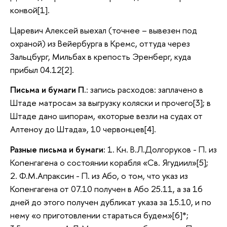
конвой[1].
Царевич Алексей выехал (точнее – вывезен под
охраной) из Вейербурга в Кремс, оттуда через
Зальцбург, Мильбах в крепость Эренберг, куда
прибыл 04.12[2].
Письма и бумаги П.
: запись расходов: заплачено в
Штаде матросам за выгрузку коляски и прочего[3]; в
Штаде дано шипорам, «которые везли на судах от
Алтеноу до Штада», 10 червонцев[4].
Разные письма и бумаги:
1. Кн. В.Л.Долгоруков - П. из
Копенгагена о состоянии корабля «Св. Ягудиил»[5];
2. Ф.М.Апраксин - П. из Або, о том, что указ из
Копенгагена от 07.10 получен в Або 25.11, а за 16
дней до этого получен дубликат указа за 15.10, и по
нему «о приготовлении стараться будем»[6]*;