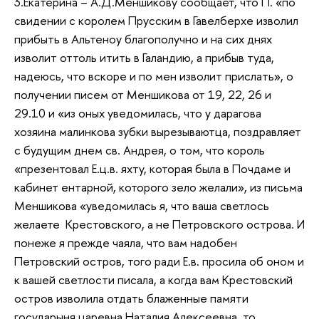
3.Екатерина – А.Д.Меншикову сообщает, что П. «по
свидении с королем Прусским в Гавелберхе изволил
прибыть в Альтеноу благополучно и на сих днях
изволит оттоль итить в Галандию, а прибыв туда,
надеюсь, что вскоре и по мен изволит прислать», о
получении писем от Меншикова от 19, 22, 26 и
29.10 и «из оных уведомилась, что у дарагова
хозяина малинкова зубки вырезываютца, поздравляет
с будущим днем св. Андрея, о том, что король
«презентовал Е.ц.в. яхту, которая была в Почдаме и
кабинет ентарной, которого зело желали», из письма
Меншикова «уведомилась я, что ваша светлось
желаете Крестовского, а не Петровского острова. И
понеже я прежде чаяла, что вам надобен
Петровский остров, того ради Е.в. просила об оном и
к вашей светлости писала, а когда вам Крестовский
остров изволила отдать блаженные памяти
государыня царевна Наталия Алексеевна, то