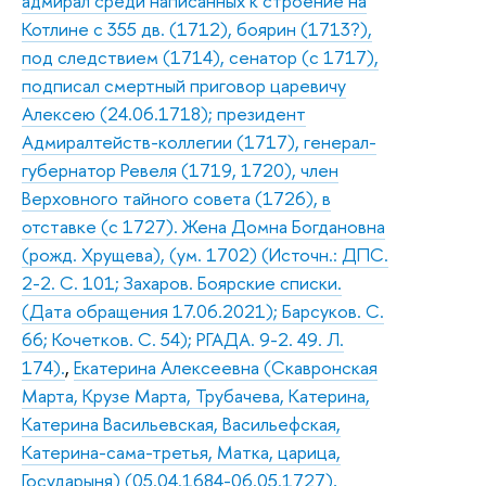
адмирал среди написанных к строение на
Котлине с 355 дв. (1712), боярин (1713?),
под следствием (1714), сенатор (с 1717),
подписал смертный приговор царевичу
Алексею (24.06.1718); президент
Адмиралтейств-коллегии (1717), генерал-
губернатор Ревеля (1719, 1720), член
Верховного тайного совета (1726), в
отставке (с 1727). Жена Домна Богдановна
(рожд. Хрущева), (ум. 1702) (Источн.: ДПС.
2-2. С. 101; Захаров. Боярские списки.
(Дата обращения 17.06.2021); Барсуков. С.
66; Кочетков. С. 54); РГАДА. 9-2. 49. Л.
174).
,
Екатерина Алексеевна (Скавронская
Марта, Крузе Марта, Трубачева, Катерина,
Катерина Васильевская, Васильефская,
Катерина-сама-третья, Матка, царица,
Государыня) (05.04.1684-06.05.1727),