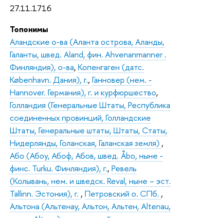
27.11.1716
Топонимы
Аландские о-ва (Аланта острова, Аланды,
Галанты, швед. Aland, фин. Ahvenanmanner .
Финляндия), о-ва
,
Копенгаген (датс.
København. Дания), г.
,
Ганновер (нем. -
Hannover. Германия), г. и курфюршество
,
Голландия (Генеральные Штаты, Республика
соединенных провинций, Голландские
Штаты, Генеральные штаты, Штаты, Статы,
Нидерлянды, Голанская, Галанская земля)
,
Або (Абоу, Абоф, Абов, швед. Åbo, ныне -
финс. Turku. Финляндия), г.
,
Ревель
(Колывань, нем. и шведск. Reval, ныне – эст.
Tallinn. Эстония), г.
,
Петровский о. СПб.
,
Альтона (Альтенау, Альтон, Альтен, Altenau,