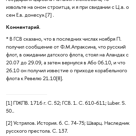
извольте на оном строитца, и я при свидании с Ц.в. о
сем Е.в. донесу».[7] .
Комментарий
.
* В ГСВ сказано, что в последних числах ноября П.
получил сообщение от Ф.М.Апраксина, что русский
флот, в ожидании датского флота, стоял на Аландах с
20.07 до 29.09, а затем вернулся в Або 06.10, и что
26.10 он получил известие о приходе корабельного
флота к Ревелю 21.10[8].
[1] ПЖПВ. 1716 г. С. 52; ГСВ. 1. С. 610-611; Luber. S.
50..
[2] Устрялов. История. 6. С. 74-75; Шварц. Наследник
русского престола. С. 137.