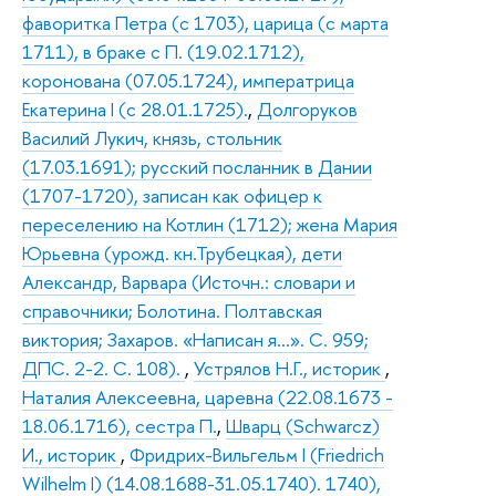
фаворитка Петра (с 1703), царица (с марта
1711), в браке с П. (19.02.1712),
коронована (07.05.1724), императрица
Екатерина I (с 28.01.1725).
,
Долгоруков
Василий Лукич, князь, стольник
(17.03.1691); русский посланник в Дании
(1707-1720), записан как офицер к
переселению на Котлин (1712); жена Мария
Юрьевна (урожд. кн.Трубецкая), дети
Александр, Варвара (Источн.: словари и
справочники; Болотина. Полтавская
виктория; Захаров. «Написан я…». С. 959;
ДПС. 2-2. С. 108).
,
Устрялов Н.Г., историк
,
Наталия Алексеевна, царевна (22.08.1673 -
18.06.1716), сестра П.
,
Шварц (Schwarcz)
И., историк
,
Фридрих-Вильгельм I (Friedrich
Wilhelm I) (14.08.1688-31.05.1740). 1740),