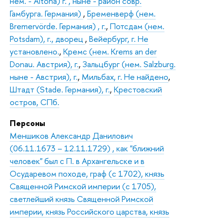
нем. - Altona) г. , ныне - район совр.
Гамбурга. Германия)
,
Бременверф (нем.
Bremervörde. Германия) , г.
,
Потсдам (нем.
Potsdam), г., дворец
,
Вейербург, г. Не
установлено.
,
Кремс (нем. Krems an der
Donau. Австрия), г.
,
Зальцбург (нем. Salzburg.
ныне - Австрия), г.
,
Мильбах, г. Не найдено
,
Штадт (Stade. Германия), г.
,
Крестовский
остров, СПб.
Персоны
Меншиков Александр Данилович
(06.11.1673 – 12.11.1729) , как "ближний
человек" был с П. в Архангельске и в
Осударевом походе, граф (с 1702), князь
Священной Римской империи (с 1705),
светлейший князь Священной Римской
империи, князь Российского царства, князь