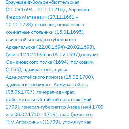
Брауншвейг-Вольфенбюттельская
(21.08.1694 – 21.10.1715)
,
Апраксин
Федор Матвеевич (27.11.1661 –
10.11.1728), стольник, пожалован в
комнатные стольники (15.01.1693),
двинской воевода и губернатор
Архангельска (22.08.1694)-20.02.1698),
(или с 12.12.1693 по 05.12.1697),поручик
Семеновского полка (1694), полковник
(1696), адмиралтеец, судья
Адмиралтейского приказа (18.02.1700),
адмирал и президент Адмиралтейств
(08.03.1707), генерал-адмирал,
действительный тайный советник (май
1709), генерал-губернатор Азова (май 1709
или 06.02.1710 - 1719), граф (вместе с
П.М.Апраксиным)(1709), упомянут как