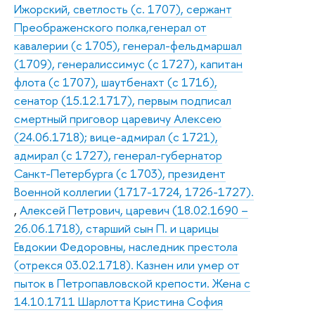
Ижорский, светлость (с. 1707), сержант
Преображенского полка,генерал от
кавалерии (с 1705), генерал-фельдмаршал
(1709), генералиссимус (с 1727), капитан
флота (с 1707), шаутбенахт (с 1716),
сенатор (15.12.1717), первым подписал
смертный приговор царевичу Алексею
(24.06.1718); вице-адмирал (с 1721),
адмирал (с 1727), генерал-губернатор
Санкт-Петербурга (с 1703), президент
Военной коллегии (1717-1724, 1726-1727).
,
Алексей Петрович, царевич (18.02.1690 –
26.06.1718), старший сын П. и царицы
Евдокии Федоровны, наследник престола
(отрекся 03.02.1718). Казнен или умер от
пыток в Петропавловской крепости. Жена с
14.10.1711 Шарлотта Кристина София