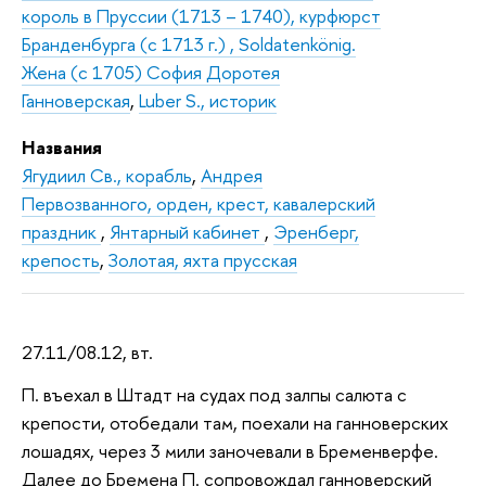
король в Пруссии (1713 – 1740), курфюрст
Бранденбурга (с 1713 г.) , Soldatenkönig.
Жена (с 1705) София Доротея
Ганноверская
,
Luber S., историк
Названия
Ягудиил Св., корабль
,
Андрея
Первозванного, орден, крест, кавалерский
праздник
,
Янтарный кабинет
,
Эренберг,
крепость
,
Золотая, яхта прусская
27.11/08.12, вт.
П. въехал в Штадт на судах под залпы салюта с
крепости, отобедали там, поехали на ганноверских
лошадях, через 3 мили заночевали в Бременверфе.
Далее до Бремена П. сопровождал ганноверский