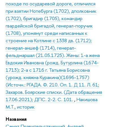
походе по осударевой дороге, отличился
при взятии Нотебурга (1702), дполковник
(1702), бригадир (1705), командир
гвардейской бригадой, генерал-поручик
(1708), упомянут среди написанных к
строение на Котлине с 1338 дв. (1712);
генерал-аншеф (1714), генерал-
фельдмаршал (21.05.1725). Жены: 1-а жена
Евдокия Ивановна (рожд. Бутурлина (1674-
1713); 2-а с 1716 г. Татьяна Борисовна
(урожд. княжна Куракина)(1696-1757)
(Источн.: РГАДА. Ф. 210. Оп. 1. Д 11. Л. 61;
Захаров. Боярские списки. (Дата обращения
17.06.2021); ДПС. 2-2. С. 101.
,
Накишова
М.Т., историк
Названия
Сенат Правительствующий
,
Андрей