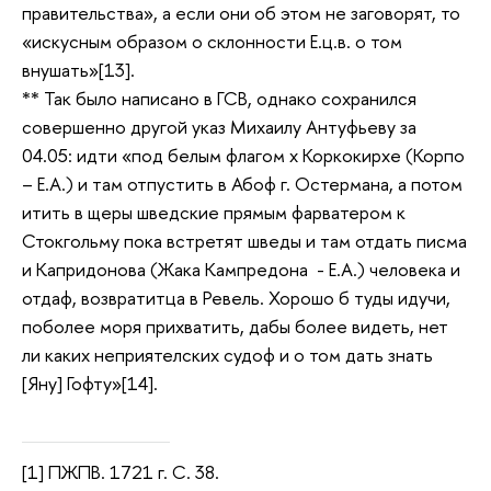
правительства», а если они об этом не заговорят, то
«искусным образом о склонности Е.ц.в. о том
внушать»[13].
** Так было написано в ГСВ, однако сохранился
совершенно другой указ Михаилу Антуфьеву за
04.05: идти «под белым флагом х Коркокирхе (Корпо
– Е.А.) и там отпустить в Абоф г. Остермана, а потом
итить в щеры шведские прямым фарватером к
Стокгольму пока встретят шведы и там отдать писма
и Капридонова (Жака Кампредона - Е.А.) человека и
отдаф, возвратитца в Ревель. Хорошо б туды идучи,
поболее моря прихватить, дабы более видеть, нет
ли каких неприятелских судоф и о том дать знать
[Яну] Гофту»[14].
[1] ПЖПВ. 1721 г. С. 38.