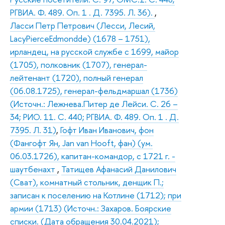
РГВИА. Ф. 489. Оп. 1 . Д. 7395. Л. 36).
,
Ласси Петр Петрович (Лесси, Лесий,
LacyPierceEdmondde) (1678 – 1751),
ирландец, на русской службе с 1699, майор
(1705), полковник (1707), генерал-
лейтенант (1720), полный генерал
(06.08.1725), генерал-фельдмаршал (1736)
(Источн.: Лежнева.Питер де Лейси. С. 26 –
34; РИО. 11. С. 440; РГВИА. Ф. 489. Оп. 1 . Д.
7395. Л. 31)
,
Гофт Иван Иванович, фон
(Фангофт Ян, Jan van Hooft, фан) (ум.
06.03.1726), капитан-командор, с 1721 г. -
шаутбенахт
,
Татищев Афанасий Данилович
(Сват), комнатный стольник, денщик П.;
записан к поселению на Котлине (1712); при
армии (1713) (Источн.: Захаров. Боярские
списки. (Дата обращения 30.04.2021);