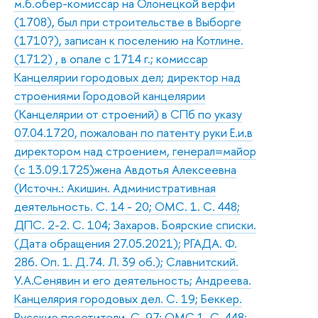
м.б.обер-комиссар на Олонецкой верфи
(1708), был при строительстве в Выборге
(1710?), записан к поселению на Котлине.
(1712) , в опале с 1714 г.; комиссар
Канцелярии городовых дел; директор над
строениями Городовой канцелярии
(Канцелярии от строений) в СПб по указу
07.04.1720, пожалован по патенту руки Е.и.в
директором над строением, генерал=майор
(с 13.09.1725)жена Авдотья Алексеевна
(Источн.: Акишин. Административная
деятельность. С. 14 - 20; ОМС. 1. С. 448;
ДПС. 2-2. С. 104; Захаров. Боярские списки.
(Дата обращения 27.05.2021); РГАДА. Ф.
286. Оп. 1. Д.74. Л. 39 об.); Славнитский.
У.А.Сенявин и его деятельность; Андреева.
Канцелярия городовых дел. С. 19; Беккер.
Русские посетители. С. 97; ОМС.1. С. 448;