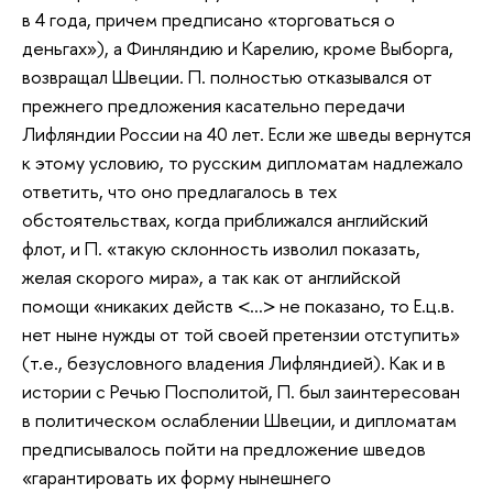
в 4 года, причем предписано «торговаться о
деньгах»), а Финляндию и Карелию, кроме Выборга,
возвращал Швеции. П. полностью отказывался от
прежнего предложения касательно передачи
Лифляндии России на 40 лет. Если же шведы вернутся
к этому условию, то русским дипломатам надлежало
ответить, что оно предлагалось в тех
обстоятельствах, когда приближался английский
флот, и П. «такую склонность изволил показать,
желая скорого мира», а так как от английской
помощи «никаких действ <…> не показано, то Е.ц.в.
нет ныне нужды от той своей претензии отступить»
(т.е., безусловного владения Лифляндией). Как и в
истории с Речью Посполитой, П. был заинтересован
в политическом ослаблении Швеции, и дипломатам
предписывалось пойти на предложение шведов
«гарантировать их форму нынешнего