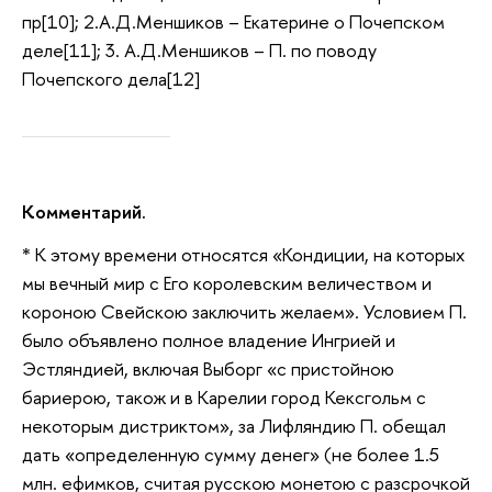
пр
[10]; 2.А.Д.Меншиков – Екатерине о Почепском
деле[11]; 3. А.Д.Меншиков – П. по поводу
Почепского дела[12]
Комментарий.
* К этому времени относятся «Кондиции, на которых
мы вечный мир с Его королевским величеством и
короною Свейскою заключить желаем». Условием П.
было объявлено полное владение Ингрией и
Эстляндией, включая Выборг «с пристойною
бариерою, також и в Карелии город Кексгольм с
некоторым дистриктом», за Лифляндию П. обещал
дать «определенную сумму денег» (не более 1.5
млн. ефимков, считая русскою монетою с разсрочкой