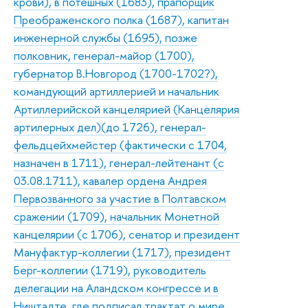
крови), в потешных (1683), прапорщик
Преображенского полка (1687), капитан
инженерной службы (1695), позже
полковник, генерал-майор (1700),
губернатор В.Новгород (1700-1702?),
командующий артиллерией и начальник
Артиллерийской канцелярией (Канцелярия
артилерных дел)(до 1726), генерал-
фельдцейхмейстер (фактически с 1704,
назначен в 1711), генерал-лейтенант (с
03.08.1711), кавалер ордена Андрея
Первозванного за участие в Полтавском
сражении (1709), начальник Монетной
канцелярии (с 1706), сенатор и президент
Мануфактур-коллегии (1717), президент
Берг-коллегии (1719), руководитель
делегации на Аландском конгрессе и в
Ништадте, где подписал трактат о мире