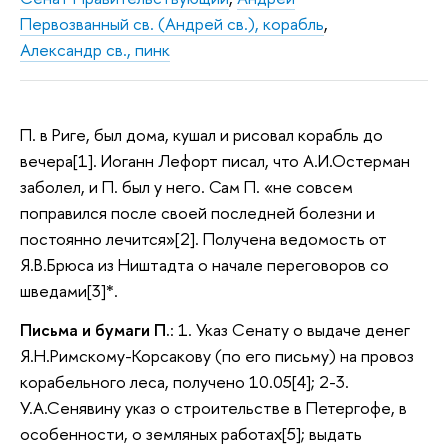
Первозванный св. (Андрей св.), корабль
,
Александр св., пинк
П. в Риге, был дома, кушал и рисовал корабль до
вечера[1]. Иоганн Лефорт писал, что А.И.Остерман
заболел, и П. был у него. Сам П. «не совсем
поправился после своей последней болезни и
постоянно лечится»[2]. Получена ведомость от
Я.В.Брюса из Ништадта о начале переговоров со
шведами[3]*.
Письма и бумаги П.
: 1. Указ Сенату о выдаче денег
Я.Н.Римскому-Корсакову (по его письму) на провоз
корабельного леса, получено 10.05[4]; 2-3.
У.А.Сенявину указ о строительстве в Петергофе, в
особенности, о земляных работах[5]; выдать