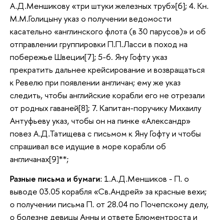
А.Д.Меншикову «три штуки железных труб»[6]; 4. Кн.
М.М.Голицыну указ о получении ведомости
касательно «англинского флота (в 30 парусов)» и об
отправлении группировки П.П.Ласси в поход на
побережье Швеции[7]; 5-6. Яну Гофту указ
прекратить дальнее крейсирование и возвращаться
к Ревелю при появлении англичан; ему же указ
следить, чтобы английские корабли его не отрезали
от родных гаваней[8]; 7. Капитан-поручику Михаилу
Антуфьеву указ, чтобы он на пинке «Александр»
повез А.Д.Татищева с письмом к Яну Гофту и чтобы
спрашивал все идущие в море корабли об
англичанах[9]**;
Разные письма и бумаги:
1.А.Д.Меншиков - П. о
выводе 03.05 корабля «Св.Андрей» за красные вехи;
о получении письма П. от 28.04 по Почепскому делу,
о болезне девицы Анны и ответе Блюментроста и