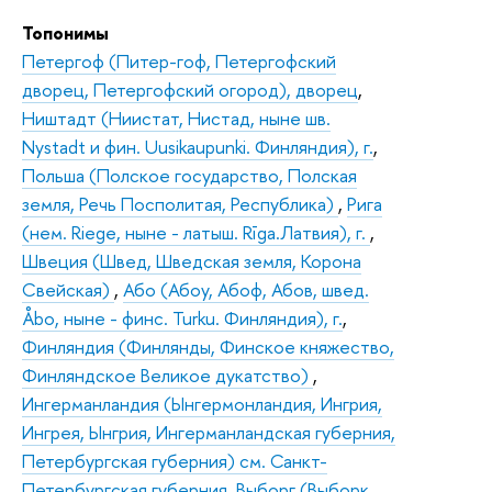
Топонимы
Петергоф (Питер-гоф, Петергофский
дворец, Петергофский огород), дворец
,
Ништадт (Ниистат, Нистад, ныне шв.
Nystadt и фин. Uusikaupunki. Финляндия), г.
,
Польша (Полское государство, Полская
земля, Речь Посполитая, Республика)
,
Рига
(нем. Riege, ныне - латыш. Rīga.Латвия), г.
,
Швеция (Швед, Шведская земля, Корона
Свейская)
,
Або (Абоу, Абоф, Абов, швед.
Åbo, ныне - финс. Turku. Финляндия), г.
,
Финляндия (Финлянды, Финское княжество,
Финляндское Великое дукатство)
,
Ингерманландия (Ынгермонландия, Ингрия,
Ингрея, Ынгрия, Ингерманландская губерния,
Петербургская губерния) см. Санкт-
Петербургская губерния
,
Выборг (Выборк,