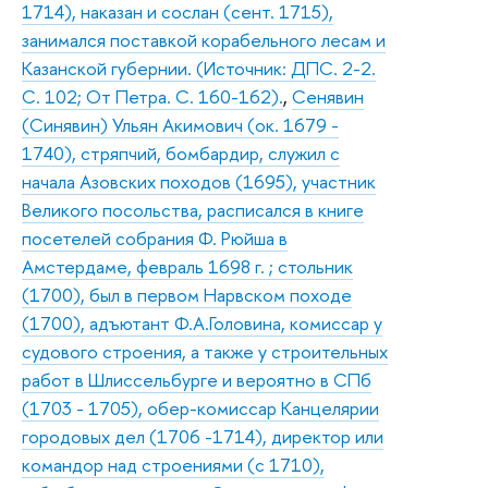
1714), наказан и сослан (сент. 1715),
занимался поставкой корабельного лесам и
Казанской губернии. (Источник: ДПС. 2-2.
С. 102; От Петра. С. 160-162).
,
Сенявин
(Синявин) Ульян Акимович (ок. 1679 -
1740), стряпчий, бомбардир, служил с
начала Азовских походов (1695), участник
Великого посольства, расписался в книге
посетелей собрания Ф. Рюйша в
Амстердаме, февраль 1698 г. ; стольник
(1700), был в первом Нарвском походе
(1700), адъютант Ф.А.Головина, комиссар у
судового строения, а также у строительных
работ в Шлиссельбурге и вероятно в СПб
(1703 - 1705), обер-комиссар Канцелярии
городовых дел (1706 -1714), директор или
командор над строениями (с 1710),