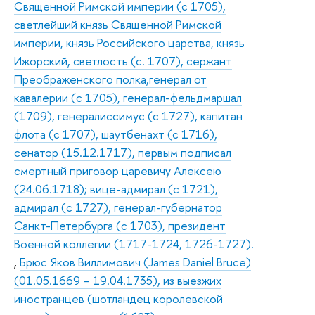
Священной Римской империи (с 1705),
светлейший князь Священной Римской
империи, князь Российского царства, князь
Ижорский, светлость (с. 1707), сержант
Преображенского полка,генерал от
кавалерии (с 1705), генерал-фельдмаршал
(1709), генералиссимус (с 1727), капитан
флота (с 1707), шаутбенахт (с 1716),
сенатор (15.12.1717), первым подписал
смертный приговор царевичу Алексею
(24.06.1718); вице-адмирал (с 1721),
адмирал (с 1727), генерал-губернатор
Санкт-Петербурга (с 1703), президент
Военной коллегии (1717-1724, 1726-1727).
,
Брюс Яков Виллимович (James Daniel Bruce)
(01.05.1669 – 19.04.1735), из выезжих
иностранцев (шотландец королевской