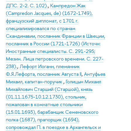
ДПС. 2-2. С. 102).
,
Кампредон Жак
(Campredon Jacques, de) (1672-1749),
французский дипломат, с 1701 г.
специализировался по странам
Скандинавии, посланник Франции в Швеции,
посланник в России (1721-1726) (Источн:
Иностранные специалисты. С. 291-295;
Мезин. Лица петровского времени. С. 227-
238).
,
Лефорт Иоганн, племянник
Ф.Я.Лефорта, посланник Августа II
,
Антуфьев
Михаил, капитан-поручик
,
Голицын Михаил
Михайлович Старший (Старшой), князь
(01.11.1675-10.12.1730), стольник,
пожалован в комнатные стольники
(15.01.1693), барабанщик Семеновского
полка (1687), прапорщик (1694),
сопровождал П. в поездке в Архангельск и