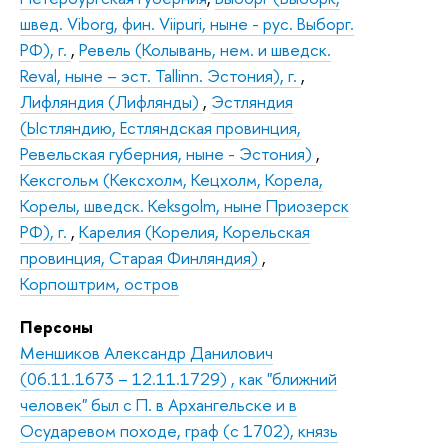
швед. Viborg, фин. Viipuri, ныне - рус. Выборг.
РФ), г.
,
Ревель (Колывань, нем. и шведск.
Reval, ныне – эст. Tallinn. Эстония), г.
,
Лифляндия (Лифлянды)
,
Эстляндия
(Ыстляндию, Естляндская провинция,
Ревельская губерния, ныне - Эстония)
,
Кексгольм (Кексхолм, Кецхолм, Корела,
Корелы, шведск. Keksgolm, ныне Приозерск
РФ), г.
,
Карелия (Корелия, Корельская
провинция, Старая Финляндия)
,
Корпоштрим, остров
Персоны
Меншиков Александр Данилович
(06.11.1673 – 12.11.1729) , как "ближний
человек" был с П. в Архангельске и в
Осударевом походе, граф (с 1702), князь