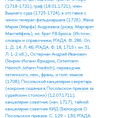
(1718-1721), граф (18.01.1721), член
Вышнего суда (1723-1724), в отставке с
чином генерал-фельдмаршала (1726). Жена
Мария (Марфа) Андреевна (рожд. Маргарет
Мантейфель), мл. брат Р.В.Брюса. (Источн.:
словари и справочники; РГАДА. Ф. 286. Оп.
1. Д. 14. Л. 46; РГАДА. Ф. 18, 1715 г. кн. 31.
Л. 1-2 об.).
,
Остерман Андрей Иванович
(Генрих-Иоганн Фридрих, Ostermann
Heinrich Johann Friedrich), переводчик
латинского, нем., франц. и голл. языков
(1708); Посольской канцелярии секретарь
(«окроме сиденья в Посольском приказе за
судейским столом») (12.07.1711),
канцелярии советник (нач. 1717), тайной
канцелярии советник КИД (Белокуров О
Посольском приказе. С. 129 – 130; РГАДА.