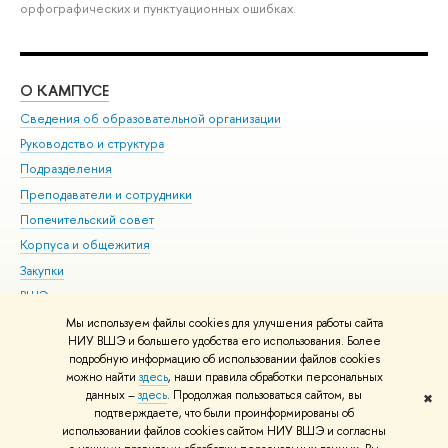
орфографических и пунктуационных ошибках.
О КАМПУСЕ
ОБ
Сведения об образовательной организации
Мер
Руководство и структура
Мер
Подразделения
Дов
Преподаватели и сотрудники
Ол
Попечительский совет
При
Корпуса и общежития
При
Закупки
Ди
ВШЭ для студентов с ограниченными возможностями
До
здоровья и инвалидностью
Ас
Мы используем файлы cookies для улучшения работы сайта
Версия для слабовидящих
НИУ ВШЭ и большего удобства его использования. Более
Обр
подробную информацию об использовании файлов cookies
Единая платежная страница
можно найти
здесь
, наши правила обработки персональных
данных –
здесь
. Продолжая пользоваться сайтом, вы
✖
Редактору
подтверждаете, что были проинформированы об
© НИУ ВШЭ 1993–2026
Адреса и контакты
Условия использования
использовании файлов cookies сайтом НИУ ВШЭ и согласны