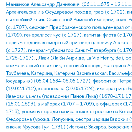
Меншиков Александр Данилович (06.11.1673 – 12.11.172
Архангельске и в Осударевом походе, граф (с 1702), к
светлейший князь Священной Римской империи, князь Р
(с. 1707), сержант Преображенского полка,генерал от
(1709), генералиссимус (с 1727), капитан флота (с 170
первым подписал смертный приговор царевичу Алексею 
(с 1727), генерал-губернатор Санкт-Петербурга (с 17
1726-1727).
,
Лави (Ла Ви Анри де, La Vie Henry, de), ф
коммерческий советник, торговый консул
,
Екатерина А
Трубачева, Катерина, Катерина Васильевская, Васильефс
Государыня) (05.04.1684-06.05.1727), фаворитка Петра (
(19.02.1712), коронована (07.05.1724), императрица Ека
Иванович, князь (псевдоним Панов Лука) (1678-17.1.17
(15.01.1693), в майорах (1707 – 1709), в офицерах (1
1713); упомянут среди написанных к строение на Котли
Федоровна (урожд. Лопухина, сестра царицы Евдокии (
княжна Урусова (ум. 1731) (Источн.: Захаров. Боярские