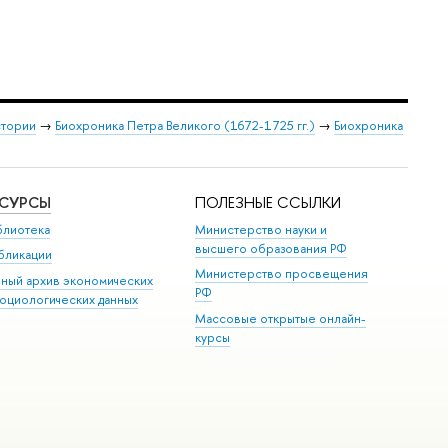
стории
→
Биохроника Петра Великого (1672-1725 гг.)
→
Биохроника
ЕСУРСЫ
ПОЛЕЗНЫЕ ССЫЛКИ
блиотека
Министерство науки и
высшего образования РФ
бликации
Министерство просвещения
иный архив экономических
РФ
социологических данных
Массовые открытые онлайн-
курсы