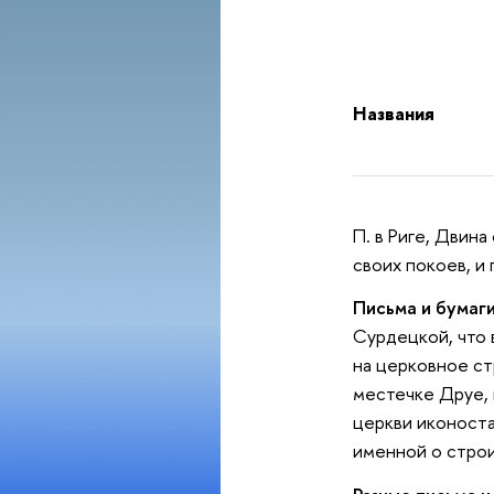
Названия
П. в Риге, Двина
своих покоев, и 
Письма и бумаг
Сурдецкой, что 
на церковное ст
местечке Друе, 
церкви иконостас
именной о строи