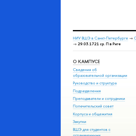
НИУ ВШЭ в Санкт-Петербурге
→
С
→
29.03.1721 ср. П в Риге
О КАМПУСЕ
Сведения об
образовательной организации
Руководство и структура
Подразделения
Преподаватели и сотрудники
Попечительский совет
Корпуса и общежития
Закупки
ВШЭ для студентов с
ограниченными