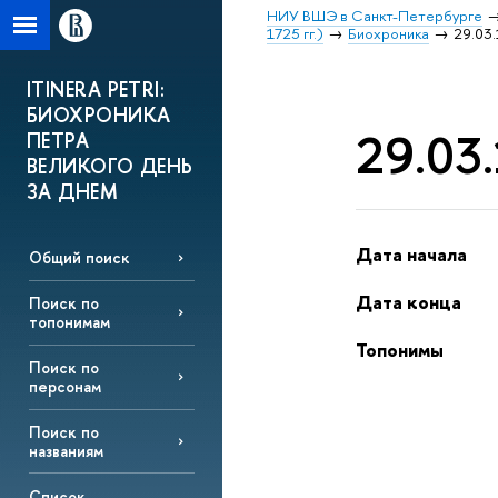
НИУ ВШЭ в Санкт-Петербурге
1725 гг.)
Биохроника
29.03.
ITINERA PETRI:
БИОХРОНИКА
29.03.
ПЕТРА
ВЕЛИКОГО ДЕНЬ
ЗА ДНЕМ
Дата начала
Общий поиск
Дата конца
Поиск по
топонимам
Топонимы
Поиск по
персонам
Поиск по
названиям
Список