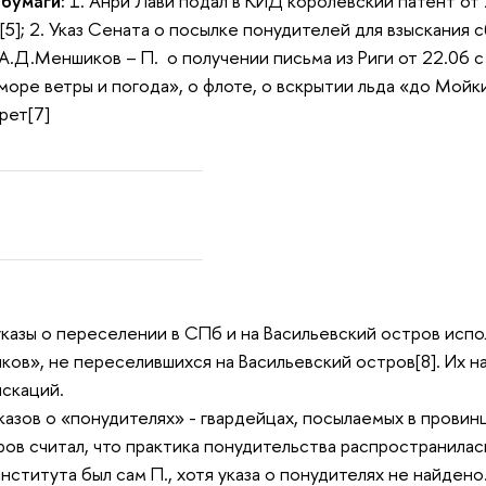
 бумаги:
1. Анри Лави подал в КИД королевский патент от 
а[5]; 2. Указ Сената о посылке понудителей для взыскания
4. А.Д.Меншиков – П. о получении письма из Риги от 22.06
море ветры и погода», о флоте, о вскрытии льда «до Мойки,
рет[7]
 указы о переселении в СПб и на Васильевский остров исп
ков», не переселившихся на Васильевский остров[8]. Их 
скаций.
указов о «понудителях» - гвардейцах, посылаемых в прови
ров считал, что практика понудительства распространилась
нститута был сам П., хотя указа о понудителях не найдено