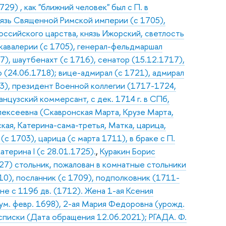
9) , как "ближний человек" был с П. в
нязь Священной Римской империи (с 1705),
оссийского царства, князь Ижорский, светлость
 кавалерии (с 1705), генерал-фельдмаршал
7), шаутбенахт (с 1716), сенатор (15.12.1717),
(24.06.1718); вице-адмирал (с 1721), адмирал
03), президент Военной коллегии (1717-1724,
ранцузский коммерсант, с дек. 1714 г. в СПб,
лексеевна (Скавронская Марта, Крузе Марта,
кая, Катерина-сама-третья, Матка, царица,
с 1703), царица (с марта 1711), в браке с П.
терина I (с 28.01.1725).
,
Куракин Борис
27) стольник, пожалован в комнатные стольники
710), посланник (с 1709), подполковник (1711-
не с 1196 дв. (1712). Жена 1-ая Ксения
ум. февр. 1698), 2-ая Мария Федоровна (урожд.
 списки (Дата обращения 12.06.2021); РГАДА. Ф.