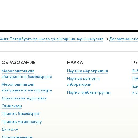
анкт-Петербургская школа гуманитарных наук и искусств
→
Департамент и
ОБРАЗОВАНИЕ
НАУКА
Р
Мероприятия для
Научные мероприятия
Би
абитуриентов бакалавриата
Научные центры и
Пу
Мероприятия для
лаборатории
Ед
абитуриентов магистратуры
Научно-учебные группы
и 
Довузовская подготовка
Олимпиады
Прием в бакалавриат
Прием в магистратуру
Диплом+
Дополнительное