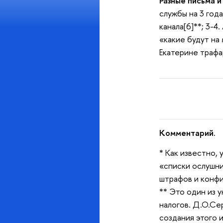
Разные письма и
службы на 3 год
канала[6]**; 3-
«какие будут на 
Екатерине трафа
Комментарий.
* Как известно,
«списки ослушни
штрафов и конфи
** Это один из 
налогов. Д.О.Се
создания этого и