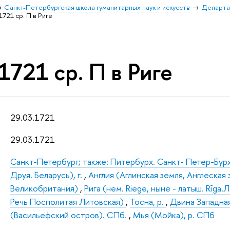
Санкт-Петербургская школа гуманитарных наук и искусств
Департа
1721 ср. П в Риге
1721 ср. П в Риге
29.03.1721
29.03.1721
Санкт-Петербург; также: Питербурх. Санкт- Петер-Бур
Друя. Беларусь), г.
,
Англия (Аглинская земля, Англеская 
Великобритания)
,
Рига (нем. Riege, ныне - латыш. Rīga.Л
Речь Посполитая Литовская)
,
Тосна, р.
,
Двина Западная
(Васильефский остров). СПб.
,
Мья (Мойка), р. СПб