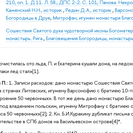
210, оп. 1. Д 11. Л. 58.; ДПС 2-2. С. 101; Панова. Некро
Каменский Н.Н., историк
,
Редин Д.А., историк
,
Варсоно
Богородицы в Друе
,
Митрофан, игумен монастыря Благ
Сошествия Святого духа чудотворной иконы Богоматери
монастырь. Рига.
,
Благовещения Богородицы, монастырь
 очистилась ото льда, П. и Екатерина кушали дома, на ледо
паки лед стал»[1].
и П
.: 1. Записи расходов: дано монастырю Сошествия Свя
в странах Литовских, игумену Варсонофию с братиею 10-т
роение 50 червонных». В тот же день дано монастырю Бл
под владением польским, игумену Митрофану с братиею ос
а 50 червонных»[2]; 2. Кн. Б.И.Куракину дубликат письма о
тельстве в СПб домов на Васильевском острове[4]*.