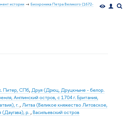
мент истории
Биохроника Петра Великого (1672-
х. Питер, СПб
,
Друя (Дрюц, Друцкныне - белор.
земля, Англинский остров, с 1704 г. Британия,
атвия), г.
,
Литва (Великое княжество Литовское,
 (Даугава), р.
,
Васильевский остров