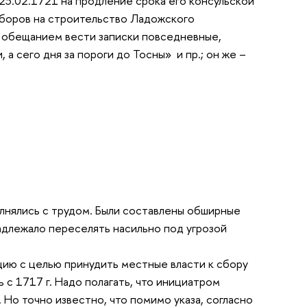
23.02.1721 на продление срока его консульской
 сборов на строительство Ладожского
 с обещанием вести записки повседневные,
 а сего дня за пороги до Тосны» и пр.; он же –
олнялись с трудом. Были составлены обширные
надлежало переселять насильно под угрозой
нцию с целью принудить местные власти к сбору
 с 1717 г. Надо полагать, что инициатром
. Но точно известно, что помимо указа, согласно