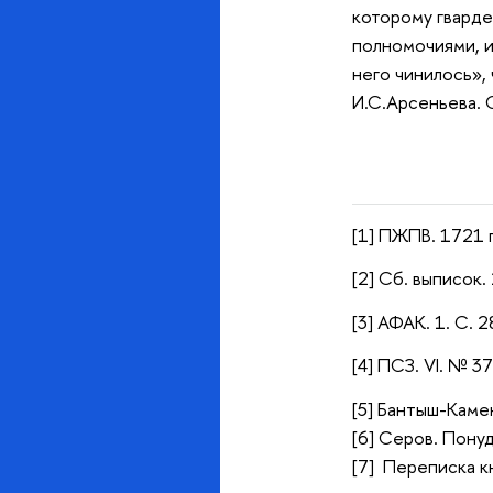
которому гварде
полномочиями, и
него чинилось», 
И.С.Арсеньева.
[1] ПЖПВ. 1721 г
[2] Сб. выписок. 
[3] АФАК. 1. С. 2
[4] ПСЗ. VI. № 3
[5] Бантыш-Камен
[6] Серов. Понуд
[7] Переписка к