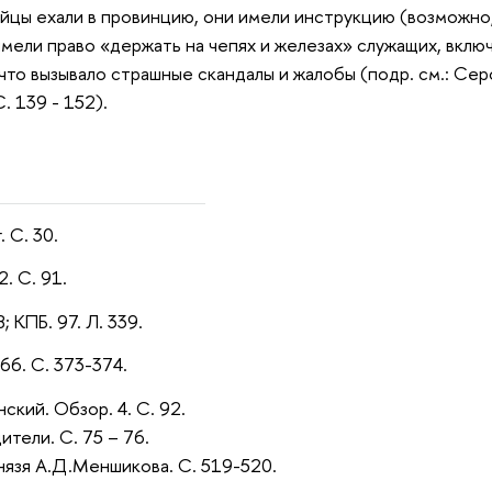
йцы ехали в провинцию, они имели инструкцию (возможно
мели право «держать на чепях и железах» служащих, вклю
что вызывало страшные скандалы и жалобы (подр. см.: Серо
 С. 139 - 152).
. С. 30.
2. С. 91.
8; КПБ. 97. Л. 339.
766. С. 373-374.
ский. Обзор. 4. С. 92.
ители. С. 75 – 76.
нязя А.Д.Меншикова. С. 519-520.