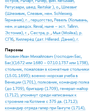
остров, Рычарт, Рычер, фин. Retusaari,
Ретусаари, швед. Reitskär ), о.
,
Шлезвиг
(Шлезивик, Слезвик, нем. Schleswig.
Германия), г. , герцогство
,
Ревель (Колывань,
нем. и шведск. Reval, ныне – эст. Tallinn.
Эстония), г.
,
Сестра, р.
,
Мья (Мойка), р.
СПб
,
Хиллерёд (дат. Hillerød. Дания), г.
Персоны
Головин Иван Михайлович (господин Бас,
Бас)(1672 или 1680 – 07.10.1737 или 1738),
стольник, пожалован в комнатные стольники
(15.01.1693); военно-морская учеба в
Венеции (1701), полковник, командир полка
(до 1709), бригадир (1709), генерал-майор
(1712), упомянут среди написанных к
строение на Котлине с 375 дв. (1712);
командир отряда галер при Гангуте (1714),