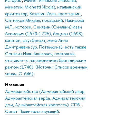
историк
,
Микетти Никола (Николай,
Микетий, Michetti Nicola), итальянский
архитектор
,
Козекин Иван, крестьянин
,
Ситников Михаил, посадский
,
Накишова
М.Т., историк
,
Сенявин (Синявин) Иван
Акимович (1679-1726), боцман (1698),
капитан, шаутбенахт, жена Анна
Дмитриевна (ур. Потемкина). есть также
Сенявин Иван Акимович, полковник,
отставлен с награждением бригадирским
рангом (1740). (Источн.: Список военным
чинам. С. 646).
Названия
Адмиралтейство (Адмиралтейский двор.
Адмиралтейская верфь, Адмиралтейский
дом, Адмиралтейская крепость). СПб.
,
Сенат Правительствующий
,