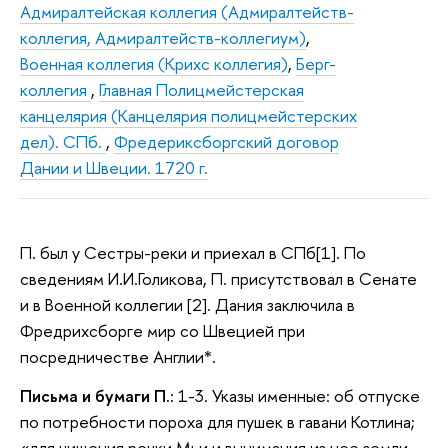
Адмиралтейская коллегия (Адмиралтейств-
коллегия, Адмиралтейств-коллегиум)
,
Военная коллегия (Крихс коллегия)
,
Берг-
коллегия
,
Главная Полицмейстерская
канцелярия (Канцелярия полицмейстерских
дел). СПб.
,
Фредериксборгский договор
Дании и Швеции. 1720 г.
П. был у Сестры-реки и приехал в СПб[1]. По
сведениям И.И.Голикова, П. присутствовал в Сенате
и в Военной коллегии [2]. Дания заключила в
Фредрихсборге мир со Швецией при
посредничестве Англии*.
Письма и бумаги П.:
1-3. Указы именные: об отпуске
по потребности пороха для пушек в гавани Котлина;
«для чищения речки Мьи и вынимания из нее земли,