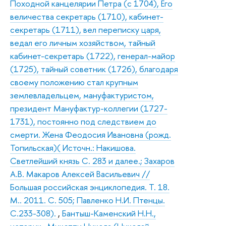
Походной канцелярии Петра (с 1704), Его
величества секретарь (1710), кабинет-
секретарь (1711), вел переписку царя,
ведал его личным хозяйством, тайный
кабинет-секретарь (1722), генерал-майор
(1725), тайный советник (1726), благодаря
своему положению стал крупным
землевладельцем, мануфактуристом,
президент Мануфактур-коллегии (1727-
1731), постоянно под следствием до
смерти. Жена Феодосия Ивановна (рожд.
Топильская)( Источн.: Накишова.
Светлейший князь С. 283 и далее.; Захаров
А.В. Макаров Алексей Васильевич //
Большая российская энциклопедия. Т. 18.
М.. 2011. С. 505; Павленко Н.И. Птенцы.
С.233-308).
,
Бантыш-Каменский Н.Н.,