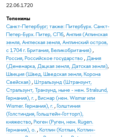
22.06.1720
Топонимы
Санкт-Петербург; также: Питербурх. Санкт-
Петер-Бурх. Питер, СПб
,
Англия (Аглинская
земля, Англеская земля, Англинский остров,
с 1704 г. Британия, Великобритания)
,
Россия, Российское государство
,
Дания
(Денемарка, Дацкая земля, Датская земля)
,
Швеция (Швед, Шведская земля, Корона
Свейская)
,
Штральзунд (Штранзунт,
Стральзунт, Транзунд, ныне - нем. Stralsund,
Германия), г.
,
Висмар (нем. Wismar или
Wismer. Германия), г.
,
Голштиния
(Голстиндия, Гольштейн-Готторп),
княжество
,
Рюген (Руген, нем. Rügen.
Германия), о.
,
Котлин (Котлын, Котлин-