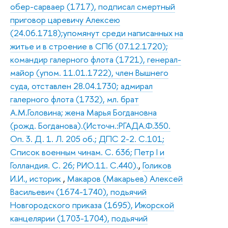
обер-сарваер (1717), подписал смертный
приговор царевичу Алексею
(24.06.1718);упомянут среди написанных на
житье и в строение в СПб (07.12.1720);
командир галерного флота (1721), генерал-
майор (упом. 11.01.1722), член Вышнего
суда, отставлен 28.04.1730; адмирал
галерного флота (1732), мл. брат
А.М.Головина; жена Марья Богдановна
(рожд. Богданова).(Источн.:РГАДА.Ф.350.
Оп. 3. Д. 1. Л. 205 об.; ДПС 2-2. С.101;
Список военным чинам. С. 636; Петр I и
Голландия. С. 26; РИО.11. С.440).
,
Голиков
И.И., историк
,
Макаров (Макарьев) Алексей
Васильевич (1674-1740), подьячий
Новгородского приказа (1695), Ижорской
канцелярии (1703-1704), подьячий