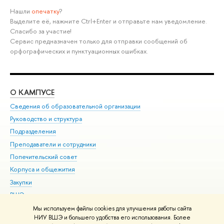
Нашли
опечатку
?
Выделите её, нажмите Ctrl+Enter и отправьте нам уведомление.
Спасибо за участие!
Сервис предназначен только для отправки сообщений об
орфографических и пунктуационных ошибках.
О КАМПУСЕ
ОБ
Сведения об образовательной организации
Мер
Руководство и структура
Мер
Подразделения
Дов
Преподаватели и сотрудники
Ол
Попечительский совет
При
Корпуса и общежития
При
Закупки
Ди
ВШЭ для студентов с ограниченными возможностями
До
здоровья и инвалидностью
Ас
Мы используем файлы cookies для улучшения работы сайта
Версия для слабовидящих
НИУ ВШЭ и большего удобства его использования. Более
Обр