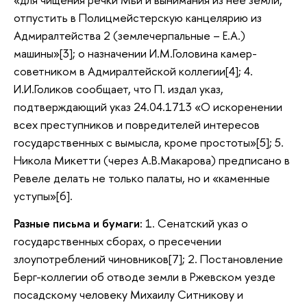
отпустить в Полицмейстерскую канцелярию из
Адмиралтейства 2 (землечерпальные – Е.А.)
машины»[3]; о назначении И.М.Головина камер-
советником в Адмиралтейской коллегии[4]; 4.
И.И.Голиков сообщает, что П. издал указ,
подтверждающий указ 24.04.1713 «О искоренении
всех преступников и повредителей интересов
государственных с вымысла, кроме простоты»[5]; 5.
Никола Микетти (через А.В.Макарова) предписано в
Ревеле делать не только палаты, но и «каменные
уступы»[6].
Разные письма и бумаги:
1. Сенатский указ о
государственных сборах, о пресечении
злоупотреблений чиновников[7]; 2. Постановление
Берг-коллегии об отводе земли в Ржевском уезде
посадскому человеку Михаилу Ситникову и