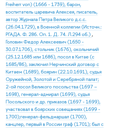
Freiherr von) (1666 - 1739), барон,
воспитатель царевича Алексея, писатель,
автор Журнала Петра Великого д.с.с.
(26.04.1729), в Военной коллегии (Источн.:
РГАДА. Ф. 286. Оп. 1. Д. 74. Л.294 об.)
,
Головин Федор Алексеевич (1650 -
30.07.1706), стольник (1676), окольничий
(25.12.1685 или 1686), посол в Китае (с
1685/86), заключил Нерчинский договор с
Китаем (1689), боярин (22.10.1691), судья
Оружейной, Золотой и Серебряной палат;
2-ой посол Великого посольства (1697 –
1698), генерал-адмирал (1699), судья
Посольского и др. приказов (1697 - 1699),
участвовал в боярских совещаниях (1699 -
1700);генерал-фельдмаршал (1700),
канцлер, первый в России граф (1701); был с