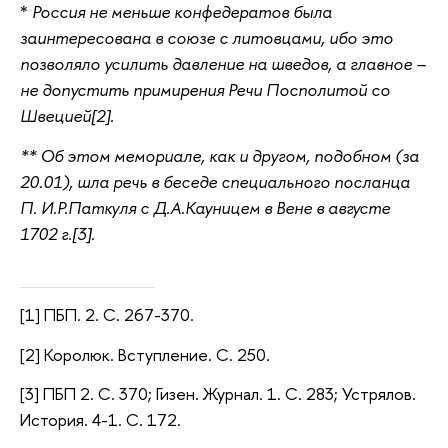
*
Россия не меньше конфедератов была
заинтересована в союзе с литовцами, ибо это
позволяло усилить давление на шведов, а главное –
не допустить примирения Речи Посполитой со
Швецией[2].
** Об этом мемориале, как и другом, подобном (за
20.01), шла речь в беседе специального посланца
П. И.Р.Паткуля с Д.А.Кауницем в Вене в августе
1702 г.[3].
[1] ПБП. 2. С. 267-370.
[2] Королюк. Вступление. С. 250.
[3] ПБП 2. С. 370; Гизен. Журнал. 1. С. 283; Устрялов.
История. 4-1. С. 172.