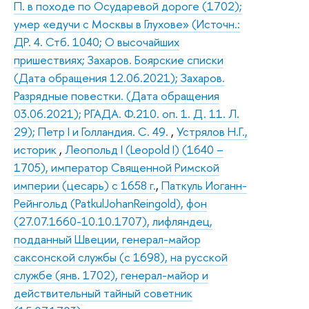
П. в походе по Осударевой дороге (1702);
умер «едучи с Москвы в Глухове» (Источн.:
ДР. 4. Стб. 1040; О высочайших
пришествиях; Захаров. Боярские списки
(Дата обращения 12.06.2021); Захаров.
Разрядные повестки. (Дата обращения
03.06.2021); РГАДА. Ф.210. оп. 1. Д. 11. Л.
29); Петр I и Голландия. С. 49.
,
Устрялов Н.Г.,
историк
,
Леопольд I (Leopold I) (1640 –
1705), император Священной Римской
империи (цесарь) с 1658 г.
,
Паткуль Иоганн-
Рейнгольд (PatkulJohanReingold), фон
(27.07.1660-10.10.1707), лифляндец,
подданный Швеции, генерал-майор
саксонской службы (с 1698), на русской
службе (янв. 1702), генерал-майор и
действительный тайный советник