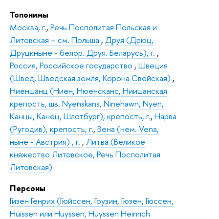
Топонимы
Москва, г.
,
Речь Посполитая Польская и
Литовская – см. Польша
,
Друя (Дрюц,
Друцкныне - белор. Друя. Беларусь), г.
,
Россия, Российское государство
,
Швеция
(Швед, Шведская земля, Корона Свейская)
,
Ниеншанц (Ниен, Нюенсканс, Ниишанская
крепость, шв. Nyenskans, Ninehawn, Nyen,
Канцы, Канец, Шлотбург), крепость, г.
,
Нарва
(Ругодив), крепость, г.
,
Вена (нем. Vena,
ныне - Австрия) , г.
,
Литва (Великое
княжество Литовское, Речь Посполитая
Литовская)
Персоны
Гизен Генрих (Гюйссен, Гоузин, Гюзен, Гюссен,
Huissen или Huyssen, Hüyssen Heinrich