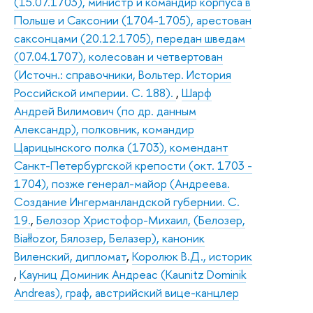
(15.07.1703), министр и командир корпуса в
Польше и Саксонии (1704-1705), арестован
саксонцами (20.12.1705), передан шведам
(07.04.1707), колесован и четвертован
(Источн.: справочники, Вольтер. История
Российской империи. С. 188).
,
Шарф
Андрей Вилимович (по др. данным
Александр), полковник, командир
Царицынского полка (1703), комендант
Санкт-Петербургской крепости (окт. 1703 -
1704), позже генерал-майор (Андреева.
Создание Ингерманландской губернии. С.
19.
,
Белозор Христофор-Михаил, (Белозер,
Białłozor, Бялозер, Белазер), каноник
Виленский, дипломат
,
Королюк В.Д., историк
,
Кауниц Доминик Андреас (Kaunitz Dominik
Andreas), граф, австрийский вице-канцлер