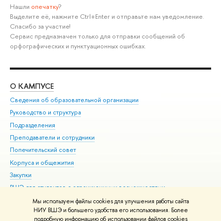
Нашли
опечатку
?
Выделите её, нажмите Ctrl+Enter и отправьте нам уведомление.
Спасибо за участие!
Сервис предназначен только для отправки сообщений об
орфографических и пунктуационных ошибках.
О КАМПУСЕ
ОБ
Сведения об образовательной организации
Мер
Руководство и структура
Мер
Подразделения
Дов
Преподаватели и сотрудники
Ол
Попечительский совет
При
Корпуса и общежития
При
Закупки
Ди
ВШЭ для студентов с ограниченными возможностями
До
здоровья и инвалидностью
Ас
Мы используем файлы cookies для улучшения работы сайта
Версия для слабовидящих
НИУ ВШЭ и большего удобства его использования. Более
Обр
подробную информацию об использовании файлов cookies