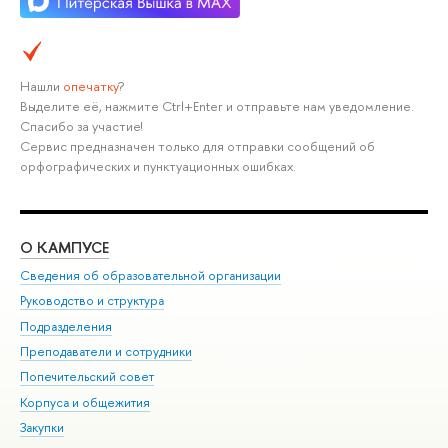
Нашли
опечатку
?
Выделите её, нажмите Ctrl+Enter и отправьте нам уведомление.
Спасибо за участие!
Сервис предназначен только для отправки сообщений об
орфографических и пунктуационных ошибках.
О КАМПУСЕ
ОБ
Сведения об образовательной организации
Мер
Руководство и структура
Мер
Подразделения
Дов
Преподаватели и сотрудники
Ол
Попечительский совет
При
Корпуса и общежития
При
Закупки
Ди