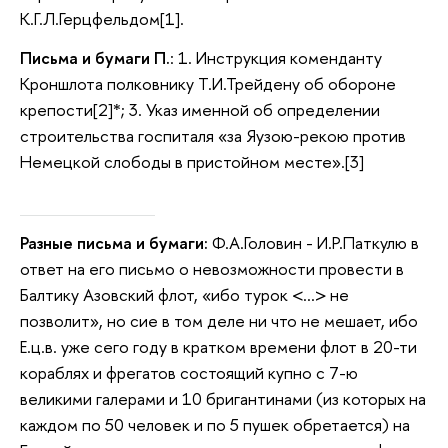
К.Г.Л.Герцфельдом[1].
Письма и бумаги П.
: 1. Инструкция коменданту
Кроншлота полковнику Т.И.Трейдену об обороне
крепости[2]*; 3. Указ именной об определении
строительства госпиталя «за Яузою-рекою против
Немецкой слободы в пристойном месте».[3]
Разные письма и бумаги:
Ф.А.Головин - И.Р.Паткулю в
ответ на его письмо о невозможности провести в
Балтику Азовский флот, «ибо турок <…> не
позволит», но сие в том деле ни что не мешает, ибо
Е.ц.в. уже сего году в кратком времени флот в 20-ти
кораблях и фрегатов состоящий купно с 7-ю
великими галерами и 10 бригантинами (из которых на
каждом по 50 человек и по 5 пушек обретается) на