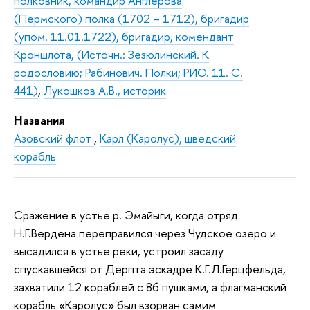
полковник, командир Англерова
(Пермского) полка (1702 – 1712), бригадир
(упом. 11.01.1722), бригадир, комендант
Кроншлота, (Источн.: Зезюлинский. К
родословию; Рабинович. Полки; РИО. 11. С.
441)
,
Лукошков А.В., историк
Названия
Азовский флот
,
Карл (Каролус), шведский
корабль
Сражение в устье р. Эмайыги, когда отряд
Н.Г.Вердена переправился через Чудское озеро и
высадился в устье реки, устроил засаду
спускавшейся от Дерпта эскадре К.Г.Л.Герцфельда,
захватили 12 кораблей с 86 пушками, а флагманский
корабль «Каролус» был взорван самим