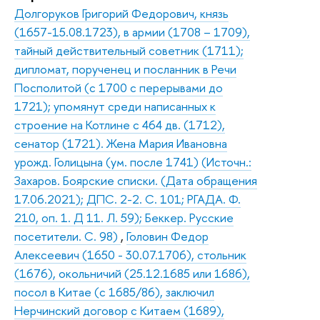
Долгоруков Григорий Федорович, князь
(1657-15.08.1723), в армии (1708 – 1709),
тайный действительный советник (1711);
дипломат, порученец и посланник в Речи
Посполитой (с 1700 с перерывами до
1721); упомянут среди написанных к
строение на Котлине с 464 дв. (1712),
сенатор (1721). Жена Мария Ивановна
урожд. Голицына (ум. после 1741) (Источн.:
Захаров. Боярские списки. (Дата обращения
17.06.2021); ДПС. 2-2. С. 101; РГАДА. Ф.
210, оп. 1. Д 11. Л. 59); Беккер. Русские
посетители. С. 98)
,
Головин Федор
Алексеевич (1650 - 30.07.1706), стольник
(1676), окольничий (25.12.1685 или 1686),
посол в Китае (с 1685/86), заключил
Нерчинский договор с Китаем (1689),