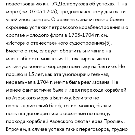
повествованию кн. Г.Ф.Долгорукова об успехах П. на
море (см. 07.05.1703), предназначенному для глаз и
ушей иностранцев. О реальных, значительно более
скромных успехах петровского кораблестроения и о
составе молодого флота в 1703-1704 гг. см.
«Историю отечественного судостроения»[5].
Вместе с тем, следует обратить внимание на
масштабность мышления П., планировавшего
активную военно-морскую политику на Балтике. Не
прошло и 15 лет, как эта умопомрачительная,
нереальная в 1704 г. мечта была реализована. Не
менее фантастична была и идея перехода кораблей
из Азовского моря в Балтику. Если это не
пропагандистский блеф, то, возможно, была и
попытка договориться с османами по поводу
прохода кораблей Азовского флота через Проливы.
Впрочем, в случае успеха таких переговоров, трудно