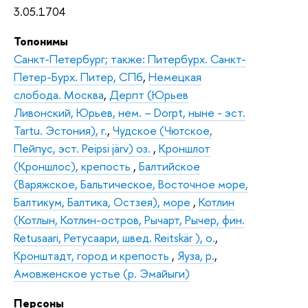
3.05.1704
Топонимы
Санкт-Петербург; также: Питербурх. Санкт-
Петер-Бурх. Питер, СПб
,
Немецкая
слобода. Москва
,
Дерпт (Юрьев
Ливонский, Юрьев, нем. – Dorpt, ныне - эст.
Tartu. Эстония), г.
,
Чудское (Чютское,
Пейпус, эст. Peipsi järv) оз.
,
Кроншлот
(Кроншлос), крепость
,
Балтийское
(Варяжское, Бальтическое, Восточное море,
Балтикум, Балтика, Остзея), море
,
Котлин
(Котлын, Котлин-остров, Рычарт, Рычер, фин.
Retusaari, Ретусаари, швед. Reitskär ), о.
,
Кронштадт, город и крепость
,
Яуза, р.
,
Амовженское устье (р. Эмайыги)
Персоны