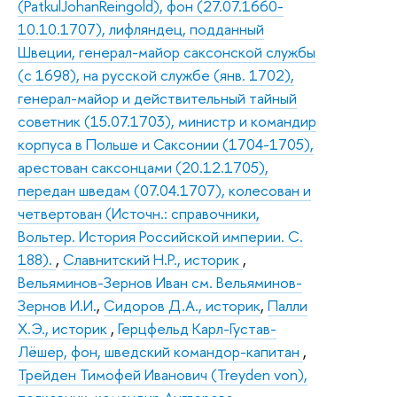
(PatkulJohanReingold), фон (27.07.1660-
10.10.1707), лифляндец, подданный
Швеции, генерал-майор саксонской службы
(с 1698), на русской службе (янв. 1702),
генерал-майор и действительный тайный
советник (15.07.1703), министр и командир
корпуса в Польше и Саксонии (1704-1705),
арестован саксонцами (20.12.1705),
передан шведам (07.04.1707), колесован и
четвертован (Источн.: справочники,
Вольтер. История Российской империи. С.
188).
,
Славнитский Н.Р., историк
,
Вельяминов-Зернов Иван см. Вельяминов-
Зернов И.И.
,
Сидоров Д.А., историк
,
Палли
Х.Э., историк
,
Герцфельд Карл-Густав-
Лёшер, фон, шведский командор-капитан
,
Трейден Тимофей Иванович (Treyden von),