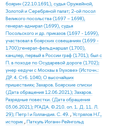
боярин (22.10.1691), судья Оружейной,
Золотой и Серебряной палат; 2-ой посол
Великого посольства (1697 – 1698),
генерал-адмирал (1699), судья
Посольского и др. приказов (1697 - 1699),
участвовал в боярских совещаниях (1699 -
1700);генерал-фельдмаршал (1700),
канцлер, первый в России граф (1701); был с
П. в походе по Осударевой дороге (1702);
умер «едучи с Москвы в Глухове» (Источн.:
ДР. 4. Стб. 1040; О высочайших
пришествиях; Захаров. Боярские списки
(Дата обращения 12.06.2021); Захаров.
Разрядные повестки. (Дата обращения
03.06.2021); РГАДА. Ф.210. оп. 1. Д. 11. Л.
29); Петр I и Голландия. С. 49.
,
Устрялов Н.Г.,
историк
,
Паткуль Иоганн-Рейнгольд