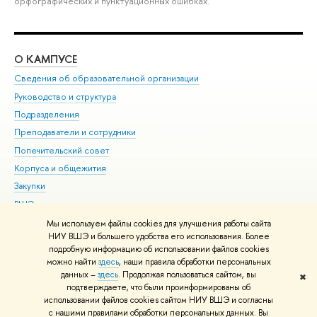
орфографических и пунктуационных ошибках.
О КАМПУСЕ
ОБ
Сведения об образовательной организации
Мер
Руководство и структура
Мер
Подразделения
Дов
Преподаватели и сотрудники
Ол
Попечительский совет
При
Корпуса и общежития
При
Закупки
Ди
ВШЭ для студентов с ограниченными возможностями
До
здоровья и инвалидностью
Ас
Мы используем файлы cookies для улучшения работы сайта
Версия для слабовидящих
НИУ ВШЭ и большего удобства его использования. Более
Обр
подробную информацию об использовании файлов cookies
Единая платежная страница
можно найти
здесь
, наши правила обработки персональных
данных –
здесь
. Продолжая пользоваться сайтом, вы
✖
Редактору
подтверждаете, что были проинформированы об
© НИУ ВШЭ 1993–2026
Адреса и контакты
Условия использования
использовании файлов cookies сайтом НИУ ВШЭ и согласны
с нашими правилами обработки персональных данных. Вы
материалов
Политика конфиденциальности
Карта сайта