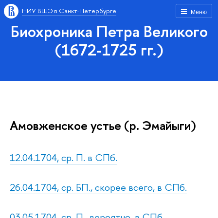
НИУ ВШЭ в Санкт-Петербурге
Меню
Биохроника Петра Великого
(1672-1725 гг.)
Амовженское устье (р. Эмайыги)
12.04.1704, ср. П. в СПб.
26.04.1704, ср. БП., скорее всего, в СПб.
03.05.1704, ср. П., вероятно, в СПб.