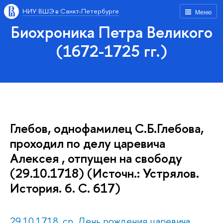
НИУ ВШЭ в Санкт-Петербурге
Меню
Биохроника Петра Великого
(1672-1725 гг.)
Глебов, однофамилец С.Б.Глебова,
проходил по делу царевича
Алексея , отпущен на свободу
(29.10.1718) (Источн.: Устрялов.
История. 6. С. 617)
29.10.1718, ср. День рождения царевича