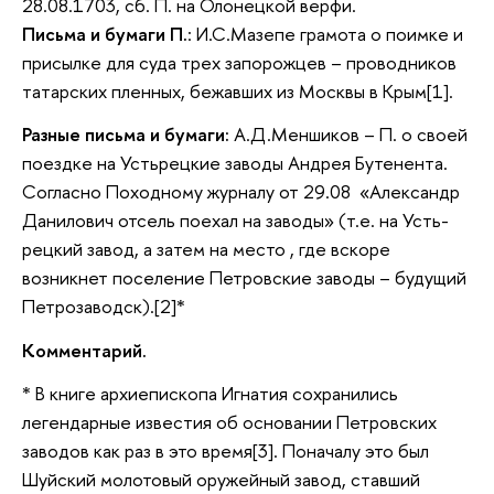
28.08.1703, сб. П. на Олонецкой верфи.
Письма и бумаги П.
: И.С.Мазепе грамота о поимке и
присылке для суда трех запорожцев – проводников
татарских пленных, бежавших из Москвы в Крым[1].
Разные письма и бумаги:
А.Д.Меншиков – П. о своей
поездке на Устьрецкие заводы Андрея Бутенента.
Согласно Походному журналу от 29.08 «Александр
Данилович отсель поехал на заводы» (т.е. на Усть-
рецкий завод, а затем на место , где вскоре
возникнет поселение Петровские заводы – будущий
Петрозаводск).[2]*
Комментарий.
* В книге архиепископа Игнатия сохранились
легендарные известия об основании Петровских
заводов как раз в это время[3]. Поначалу это был
Шуйский молотовый оружейный завод, ставший