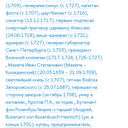
(1709), генералиссимус (с 1727), капитан
флота (с 1707), шаутбенахт (с 1716),
сенатор (15.12.1717), первым подписал
смертный приговор царевичу Алексею
(24.06.1718); вице-адмирал (с 1721),
адмирал (с 1727), генерал-губернатор
Санкт-Петербурга (с 1703), президент
Военной коллегии (1717-1724, 1726-1727).
,
Мазепа Иван Степанович (Мазепа –
Колединский) (20.03.1639 – 21.09.1709),
светлейший князь (с 1707), гетман Войска
Запорожского (с 25.07.1687), перешел на
сторону шведов (октябрь 1708), умер в
изгнании.
,
Кротов П.А., историк
,
Бутенант
фон Розенбуш Генрих-старший (Андрей,
Butenant von Rosenbusch Нeinrich) (ум. в
конце 1701), купец, предприниматель,