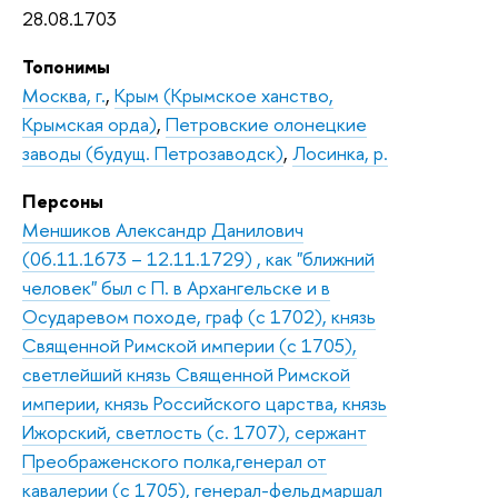
28.08.1703
Топонимы
Москва, г.
,
Крым (Крымское ханство,
Крымская орда)
,
Петровские олонецкие
заводы (будущ. Петрозаводск)
,
Лосинка, р.
Персоны
Меншиков Александр Данилович
(06.11.1673 – 12.11.1729) , как "ближний
человек" был с П. в Архангельске и в
Осударевом походе, граф (с 1702), князь
Священной Римской империи (с 1705),
светлейший князь Священной Римской
империи, князь Российского царства, князь
Ижорский, светлость (с. 1707), сержант
Преображенского полка,генерал от
кавалерии (с 1705), генерал-фельдмаршал