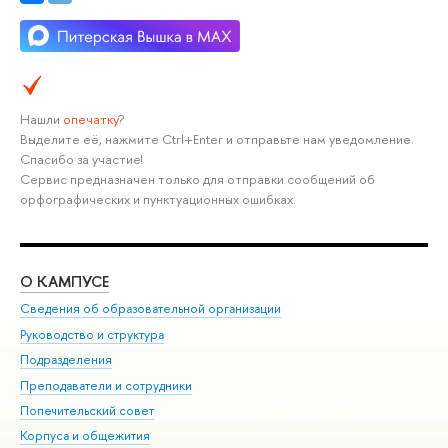
Нашли
опечатку
?
Выделите её, нажмите Ctrl+Enter и отправьте нам уведомление.
Спасибо за участие!
Сервис предназначен только для отправки сообщений об
орфографических и пунктуационных ошибках.
О КАМПУСЕ
ОБ
Сведения об образовательной организации
Мер
Руководство и структура
Мер
Подразделения
Дов
Преподаватели и сотрудники
Ол
Попечительский совет
При
Корпуса и общежития
При