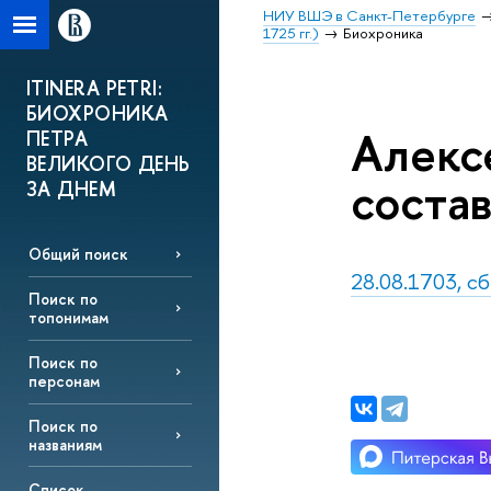
НИУ ВШЭ в Санкт-Петербурге
1725 гг.)
Биохроника
ITINERA PETRI:
БИОХРОНИКА
Алекс
ПЕТРА
ВЕЛИКОГО ДЕНЬ
соста
ЗА ДНЕМ
Общий поиск
28.08.1703, с
Поиск по
топонимам
Поиск по
персонам
Поиск по
названиям
Список