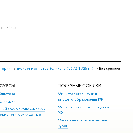
 ошибках.
стории
→
Биохроника Петра Великого (1672-1725 гг.)
→
Биохроника
ЕСУРСЫ
ПОЛЕЗНЫЕ ССЫЛКИ
блиотека
Министерство науки и
высшего образования РФ
бликации
Министерство просвещения
иный архив экономических
РФ
социологических данных
Массовые открытые онлайн-
курсы