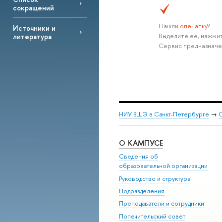
сокращений
Нашли
опечатку
?
Источники и
Выделите её, нажмит
литература
Сервис предназначе
НИУ ВШЭ в Санкт-Петербурге
→
С
О КАМПУСЕ
Сведения об
образовательной организации
Руководство и структура
Подразделения
Преподаватели и сотрудники
Попечительский совет