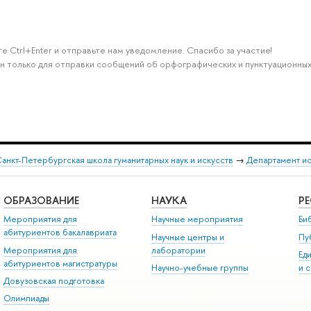
е Ctrl+Enter и отправьте нам уведомление. Спасибо за участие!
н только для отправки сообщений об орфографических и пунктуационных
анкт-Петербургская школа гуманитарных наук и искусств
→
Департамент и
ОБРАЗОВАНИЕ
НАУКА
Р
Мероприятия для
Научные мероприятия
Би
абитуриентов бакалавриата
Научные центры и
Пу
Мероприятия для
лаборатории
Ед
абитуриентов магистратуры
Научно-учебные группы
и 
Довузовская подготовка
Олимпиады