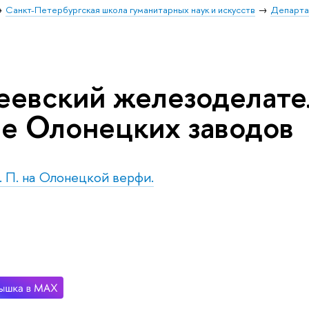
Санкт-Петербургская школа гуманитарных наук и искусств
Департа
еевский железоделате
ве Олонецких заводов
б. П. на Олонецкой верфи.