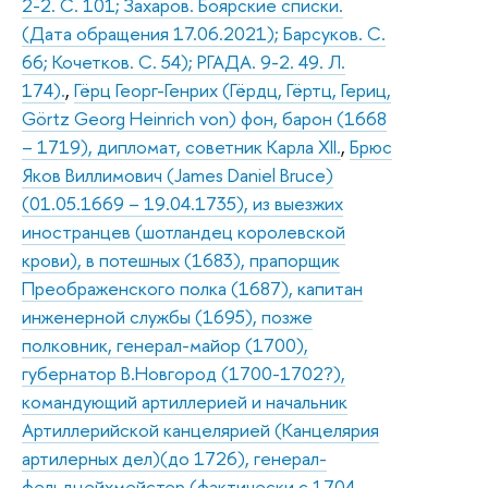
2-2. С. 101; Захаров. Боярские списки.
(Дата обращения 17.06.2021); Барсуков. С.
66; Кочетков. С. 54); РГАДА. 9-2. 49. Л.
174).
,
Гёрц Георг-Генрих (Гёрдц, Гёртц, Гериц,
Görtz Georg Heinrich von) фон, барон (1668
– 1719), дипломат, советник Карла XII.
,
Брюс
Яков Виллимович (James Daniel Bruce)
(01.05.1669 – 19.04.1735), из выезжих
иностранцев (шотландец королевской
крови), в потешных (1683), прапорщик
Преображенского полка (1687), капитан
инженерной службы (1695), позже
полковник, генерал-майор (1700),
губернатор В.Новгород (1700-1702?),
командующий артиллерией и начальник
Артиллерийской канцелярией (Канцелярия
артилерных дел)(до 1726), генерал-
фельдцейхмейстер (фактически с 1704,