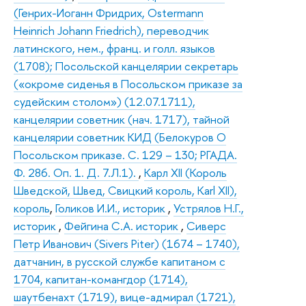
(Генрих-Иоганн Фридрих, Ostermann
Heinrich Johann Friedrich), переводчик
латинского, нем., франц. и голл. языков
(1708); Посольской канцелярии секретарь
(«окроме сиденья в Посольском приказе за
судейским столом») (12.07.1711),
канцелярии советник (нач. 1717), тайной
канцелярии советник КИД (Белокуров О
Посольском приказе. С. 129 – 130; РГАДА.
Ф. 286. Оп. 1. Д. 7.Л.1).
,
Карл XII (Король
Шведской, Швед, Свицкий король, Karl XII),
король
,
Голиков И.И., историк
,
Устрялов Н.Г.,
историк
,
Фейгина С.А. историк
,
Сиверс
Петр Иванович (Sivers Piter) (1674 – 1740),
датчанин, в русской службе капитаном с
1704, капитан-комангдор (1714),
шаутбенахт (1719), вице-адмирал (1721),