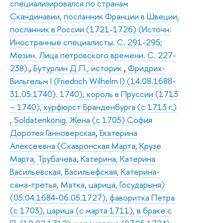
специализировался по странам
Скандинавии, посланник Франции в Швеции,
посланник в России (1721-1726) (Источн:
Иностранные специалисты. С. 291-295;
Мезин. Лица петровского времени. С. 227-
238).
,
Бутурлин Д.П., историк
,
Фридрих-
Вильгельм I (Friedrich Wilhelm I) (14.08.1688-
31.05.1740). 1740), король в Пруссии (1713
– 1740), курфюрст Бранденбурга (с 1713 г.)
, Soldatenkönig. Жена (с 1705) София
Доротея Ганноверская
,
Екатерина
Алексеевна (Скавронская Марта, Крузе
Марта, Трубачева, Катерина, Катерина
Васильевская, Васильефская, Катерина-
сама-третья, Матка, царица, Государыня)
(05.04.1684-06.05.1727), фаворитка Петра
(с 1703), царица (с марта 1711), в браке с