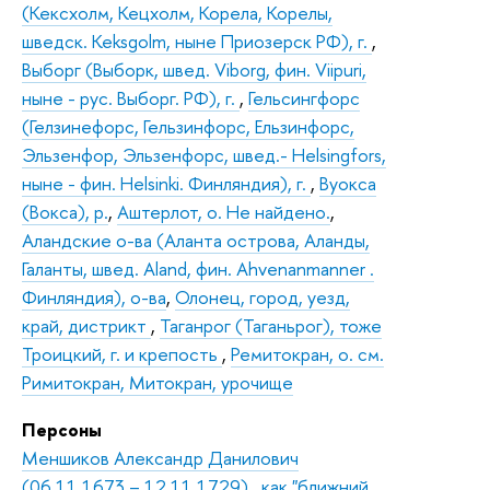
(Кексхолм, Кецхолм, Корела, Корелы,
шведск. Keksgolm, ныне Приозерск РФ), г.
,
Выборг (Выборк, швед. Viborg, фин. Viipuri,
ныне - рус. Выборг. РФ), г.
,
Гельсингфорс
(Гелзинефорс, Гельзинфорс, Ельзинфорс,
Эльзенфор, Эльзенфорс, швед.- Helsingfors,
ныне - фин. Helsinki. Финляндия), г.
,
Вуокса
(Вокса), р.
,
Аштерлот, о. Не найдено.
,
Аландские о-ва (Аланта острова, Аланды,
Галанты, швед. Aland, фин. Ahvenanmanner .
Финляндия), о-ва
,
Олонец, город, уезд,
край, дистрикт
,
Таганрог (Таганьрог), тоже
Троицкий, г. и крепость
,
Ремитокран, о. см.
Римитокран, Митокран, урочище
Персоны
Меншиков Александр Данилович
(06.11.1673 – 12.11.1729) , как "ближний