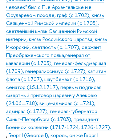
человек" был с П. в Архангельске и в
Осударевом походе, граф (с 1702), князь
Священной Римской империи (с 1705),
светлейший князь Священной Римской
империи, князь Российского царства, князь
Ижорский, светлость (с. 1707), сержант
Преображенского полка,генерал от
кавалерии (с 1705), генерал-фельдмаршал
(1709), генералиссимус (с 1727), капитан
флота (с 1707), шаутбенахт (с 1716),
сенатор (15.12.1717), первым подписал
смертный приговор царевичу Алексею
(24.06.1718); вице-адмирал (с 1721),
адмирал (с 1727), генерал-губернатор
Санкт-Петербурга (с 1703), президент
Военной коллегии (1717-1724, 1726-1727).
,
Георг I (George I), король, он же Георг I