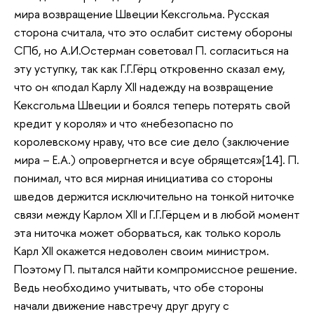
мира возвращение Швеции Кексгольма. Русская
сторона считала, что это ослабит систему обороны
СПб, но А.И.Остерман советовал П. согласиться на
эту уступку, так как Г.Г.Гёрц откровенно сказал ему,
что он «подал Карлу XII надежду на возвращение
Кексгольма Швеции и боялся теперь потерять свой
кредит у короля» и что «небезопасно по
королевскому нраву, что все сие дело (заключение
мира – Е.А.) опровергнется и всуе обрящется»[14]. П.
понимал, что вся мирная инициатива со стороны
шведов держится исключительно на тонкой ниточке
связи между Карлом XII и Г.Г.Гёрцем и в любой момент
эта ниточка может оборваться, как только король
Карл XII окажется недоволен своим министром.
Поэтому П. пытался найти компромиссное решение.
Ведь необходимо учитывать, что обе стороны
начали движение навстречу друг другу с