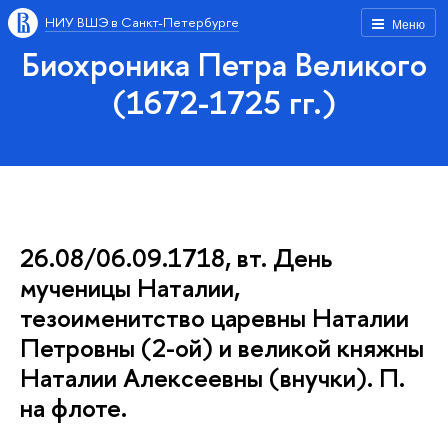
НИУ ВШЭ в Санкт-Петербурге
Меню
Биохроника Петра Великого
(1672-1725 гг.)
26.08/06.09.1718, вт. День
мученицы Наталии,
тезоименитство царевны Наталии
Петровны (2-ой) и великой княжны
Наталии Алексеевны (внучки). П.
на флоте.