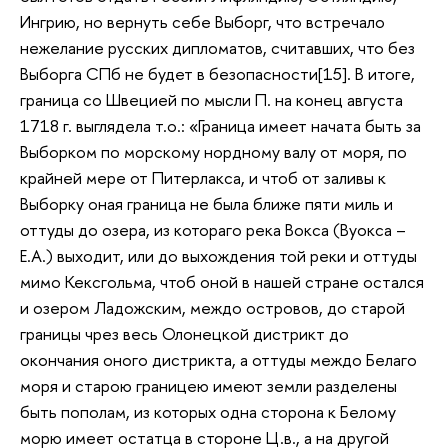
Ингрию, но вернуть себе Выборг, что встречало
нежелание русских дипломатов, считавших, что без
Выборга СПб не будет в безопасности[15]. В итоге,
граница со Швецией по мысли П. на конец августа
1718 г. выглядела т.о.: «Граница имеет начата быть за
Выборком по морскому нордному валу от моря, по
крайней мере от Питерлакса, и чтоб от заливы к
Выборку оная граница не была ближе пяти миль и
оттуды до озера, из котораго река Вокса (Вуокса –
Е.А.) выходит, или до выхождения той реки и оттуды
мимо Кексгольма, чтоб оной в нашей стране остался
и озером Ладожским, междо островов, до старой
границы чрез весь Олонецкой дистрикт до
окончания оного дистрикта, а оттуды междо Белаго
моря и старою границею имеют земли разделены
быть пополам, из которых одна сторона к Белому
морю имеет остатца в стороне Ц.в., а на другой