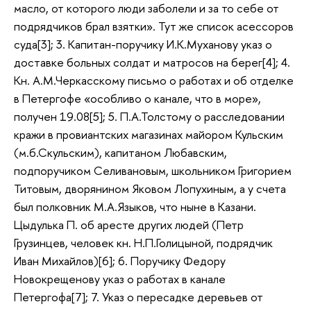
масло, от которого люди заболели и за то себе от
подрядчиков брал взятки». Тут же список асессоров
суда[3]; 3. Капитан-поручику И.К.Муханову указ о
доставке больных солдат и матросов на берег[4]; 4.
Кн. А.М.Черкасскому письмо о работах и об отделке
в Петергофе «особливо о канале, что в море»,
получен 19.08[5]; 5. П.А.Толстому о расследовании
кражи в провиантских магазинах майором Кульским
(м.б.Скульским), капитаном Любавским,
подпоручиком Селивановым, школьником Григорием
Титовым, дворянином Яковом Лопухиным, а у счета
был полковник М.А.Языков, что ныне в Казани.
Цыдулька П. об аресте других людей (Петр
Грузинцев, человек кн. Н.П.Голицыной, подрядчик
Иван Михайлов)[6]; 6. Поручику Федору
Новокрещенову указ о работах в канале
Петергофа[7]; 7. Указ о пересадке деревьев от