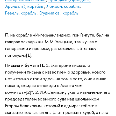
Арундаль), корабль
,
Лондон, корабль
,
Ревель, корабль
,
Егудиил св., корабль
П. на корабле «Ингерманландии», при Гангуте, был на
галерах эскадры кн. М.М.Голицына, там кушал с
генералами и прочими, разъехались в 3-м часу
пополудни[1].
Письма и бумаги П
.: 1. Екатерине письмо о
получении письма с известием о здоровье, нового
нет «только стоим здесь на том месте, о чем выше
писано, ожидая отповеди с Аланта чем
кончитца»[2]*; 2. И.А.Сенявину указ о назначении его
председателем военного суда над школьником
Егором Белеховым, который в адмиралтейском
магазине поставлял «на флот провиант худой, а паче