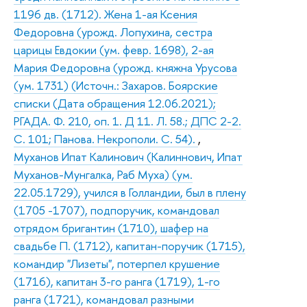
1196 дв. (1712). Жена 1-ая Ксения
Федоровна (урожд. Лопухина, сестра
царицы Евдокии (ум. февр. 1698), 2-ая
Мария Федоровна (урожд. княжна Урусова
(ум. 1731) (Источн.: Захаров. Боярские
списки (Дата обращения 12.06.2021);
РГАДА. Ф. 210, оп. 1. Д 11. Л. 58.; ДПС 2-2.
С. 101; Панова. Некрополи. С. 54).
,
Муханов Ипат Калинович (Калиннович, Ипат
Муханов-Мунгалка, Раб Муха) (ум.
22.05.1729), учился в Голландии, был в плену
(1705 -1707), подпоручик, командовал
отрядом бригантин (1710), шафер на
свадьбе П. (1712), капитан-поручик (1715),
командир "Лизеты", потерпел крушение
(1716), капитан 3-го ранга (1719), 1-го
ранга (1721), командовал разными