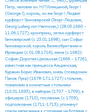
Список военным чинам. С. 646).
,
Грузинцев
Петр, человек кн. Н.П.Голицыной
,
Георг I
(George I), король, он же Георг I Людвиг
курфюрст Ганноверский (Георг-Людовик,
Georg Ludwig von Hannover,) (28.05.1660 –
11.06.1727), кронпринц, затем курфюрст
Ганноверский (с 23.01.1698), сын Софьи
Ганноверской, король Великобритании и
Ирландии (с 01.08.1714), жена (с 1682):
София-Доротея Целльская (1666 – 1726),
известная как принцесса Альденская
,
Куракин Борис Иванович, князь (псевдоним
Панов Лука) (1678-17.1.1727) стольник,
пожалован в комнатные стольники
(15.01.1693), в майорах (1707 – 1709), в
офицерах (1710), посланник (с 1709),
подполковник (1711-1713); упомянут
среди написанных к строение на Котлине с