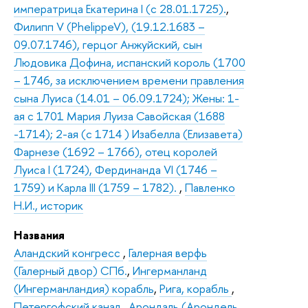
императрица Екатерина I (с 28.01.1725).
,
Филипп V (PhelippeV), (19.12.1683 –
09.07.1746), герцог Анжуйский, сын
Людовика Дофина, испанский король (1700
– 1746, за исключением времени правления
сына Луиса (14.01 – 06.09.1724); Жены: 1-
ая с 1701 Мария Луиза Савойская (1688
-1714); 2-ая (с 1714 ) Изабелла (Елизавета)
Фарнезе (1692 – 1766), отец королей
Луиса I (1724), Фердинанда VI (1746 –
1759) и Карла III (1759 – 1782).
,
Павленко
Н.И., историк
Названия
Аландский конгресс
,
Галерная верфь
(Галерный двор) СПб.
,
Ингерманланд
(Ингерманландия) корабль
,
Рига, корабль
,
Петергофский канал
,
Арондаль (Арондель,