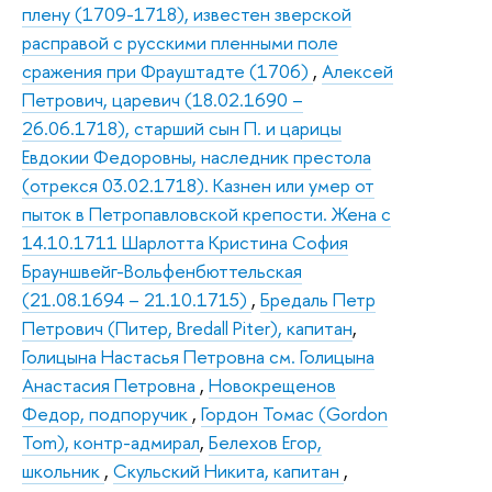
плену (1709-1718), известен зверской
расправой с русскими пленными поле
сражения при Фрауштадте (1706)
,
Алексей
Петрович, царевич (18.02.1690 –
26.06.1718), старший сын П. и царицы
Евдокии Федоровны, наследник престола
(отрекся 03.02.1718). Казнен или умер от
пыток в Петропавловской крепости. Жена с
14.10.1711 Шарлотта Кристина София
Брауншвейг-Вольфенбюттельская
(21.08.1694 – 21.10.1715)
,
Бредаль Петр
Петрович (Питер, Bredall Piter), капитан
,
Голицына Настасья Петровна см. Голицына
Анастасия Петровна
,
Новокрещенов
Федор, подпоручик
,
Гордон Томас (Gordon
Tom), контр-адмирал
,
Белехов Егор,
школьник
,
Скульский Никита, капитан
,