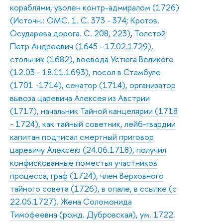
кораблями, уволен контр-адмиралом (1726)
(Источн.: ОМС. 1. С. 373 - 374; Кротов.
Осударева дорога. С. 208, 223)
,
Толстой
Петр Андреевич (1645 - 17.02.1729),
стольник (1682), воевода Устюга Великого
(12.03 - 18.11.1693), посол в Стамбуле
(1701 -1714), сенатор (1714), организатор
вывоза царевича Алексея из Австрии
(1717), начальник Тайной канцелярии (1718
- 1724), как тайный советник, лейб-гвардии
капитан подписал смертный приговор
царевичу Алексею (24.06.1718), получил
конфискованные поместья участников
процесса, граф (1724), член Верховного
тайного совета (1726), в опале, в ссылке (с
22.05.1727). Жена Соломонида
Тимофеевна (рожд. Дубровская), ум. 1722.