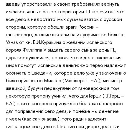
шведы упорствовали в своих требованиях вернуть
им завоеванные ранее территории. П. же считал, что
все дело в недостаточных суммах взяток с русской
стороны, которую обошли враги России –
ганноверцы, давшие шведам на их упрямство больше.
Узнав от кн. Б.И.Куракина о желании испанского
короля Филиппа V выдать своего сына за дочь П.,
царь воодушевился, полагая, что в деле заключения
мира помогут испанские деньги: «но перво надлежит
окончать с шведами, которое дело уже у заключению
было пришло, но Миллер (Мюллерн – Е.А.), министр
швецкой, будучи перекуплен от гановерских в том
некоторую препону учинил, чего для Герци (Г.Г.Гёрц –
Е.А.) паки с конгреса принужден был ехать х королю
для поправления сего дела, и понеже мы денег не
имеем (как сам знаешь), того ради надлежит
гишпанцом сие дело в Швеции при дворе делать и