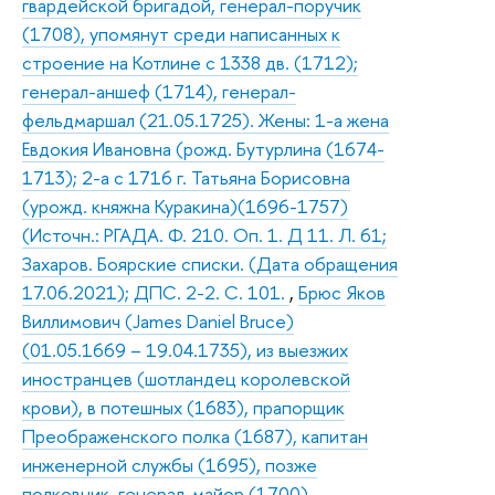
гвардейской бригадой, генерал-поручик
(1708), упомянут среди написанных к
строение на Котлине с 1338 дв. (1712);
генерал-аншеф (1714), генерал-
фельдмаршал (21.05.1725). Жены: 1-а жена
Евдокия Ивановна (рожд. Бутурлина (1674-
1713); 2-а с 1716 г. Татьяна Борисовна
(урожд. княжна Куракина)(1696-1757)
(Источн.: РГАДА. Ф. 210. Оп. 1. Д 11. Л. 61;
Захаров. Боярские списки. (Дата обращения
17.06.2021); ДПС. 2-2. С. 101.
,
Брюс Яков
Виллимович (James Daniel Bruce)
(01.05.1669 – 19.04.1735), из выезжих
иностранцев (шотландец королевской
крови), в потешных (1683), прапорщик
Преображенского полка (1687), капитан
инженерной службы (1695), позже
полковник, генерал-майор (1700),