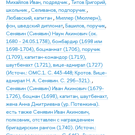
Михайлов Иван, подрядчик
,
Титов Григорий,
школьник
,
Селиванов, подпоручик
,
Любавский, капитан
,
Миллер (Мюллерн),
фон, шведский дипломат
,
Башилов, поручик
,
Сенявин (Синявин) Наум Акимович (ок.
1680 - 24.05.1738), бомбардир (1698 или
1698-1704), боцманмат (1706), поручик
(1709), капитан-командор (1719),
шаутбенахт (1721), вице-адмирал (1727)
(Источн.: ОМС.1. С. 443-448; Кротов. Вице-
адмирал Н. А. Сенявин. С. 296–321).
,
Сенявин (Синявин) Иван Акимович (1679-
1726), боцман (1698), капитан, шаутбенахт,
жена Анна Дмитриевна (ур. Потемкина).
есть также Сенявин Иван Акимович,
полковник, отставлен с награждением
бригадирским рангом (1740). (Источн.: