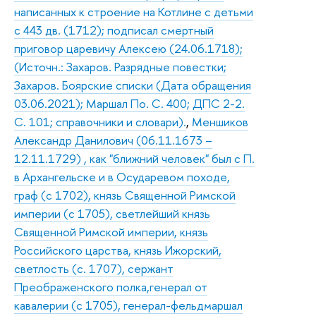
написанных к строение на Котлине с детьми
с 443 дв. (1712); подписал смертный
приговор царевичу Алексею (24.06.1718);
(Источн.: Захаров. Разрядные повестки;
Захаров. Боярские списки (Дата обращения
03.06.2021); Маршал По. С. 400; ДПС 2-2.
С. 101; справочники и словари).
,
Меншиков
Александр Данилович (06.11.1673 –
12.11.1729) , как "ближний человек" был с П.
в Архангельске и в Осударевом походе,
граф (с 1702), князь Священной Римской
империи (с 1705), светлейший князь
Священной Римской империи, князь
Российского царства, князь Ижорский,
светлость (с. 1707), сержант
Преображенского полка,генерал от
кавалерии (с 1705), генерал-фельдмаршал