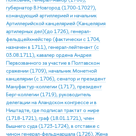
губернатор В.Новгород (1700-1702?),
командующий артиллерией и начальник
Артиллерийской канцелярией (Канцелярия
артилерных дел)(до 1726), генерал-
фельдцейхмейстер (фактически с 1704,
назначен в 1711), генерал-лейтенант (с
03.08.1711), кавалер ордена Андрея
Первозванного за участие в Полтавском
сражении (1709), начальник Монетной
канцелярии (с 1706), сенатор и президент
Мануфактур-коллегии (1717), президент
Берг-коллегии (1719), руководитель
делегации на Аландском конгрессе и в
Ништадте, где подписал трактат о мире
(1718-1721), граф (18.01.1721), член
Вышнего суда (1723-1724), в отставке с
чином генерал-фельдмаршала (1726). Жена