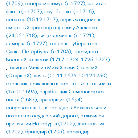
(1709), генералиссимус (с 1727), капитан
флота (с 1707), шаутбенахт (с 1716),
сенатор (15.12.1717), первым подписал
смертный приговор царевичу Алексею
(24.06.1718); вице-адмирал (с 1721),
адмирал (с 1727), генерал-губернатор
Санкт-Петербурга (с 1703), президент
Военной коллегии (1717-1724, 1726-1727).
,
Голицын Михаил Михайлович Старший
(Старшой), князь (01.11.1675-10.12.1730),
стольник, пожалован в комнатные стольники
(15.01.1693), барабанщик Семеновского
полка (1687), прапорщик (1694),
сопровождал П. в поездке в Архангельск и
походе по осударевой дороге, отличился
при взятии Нотебурга (1702), дполковник
(1702), бригадир (1705), командир