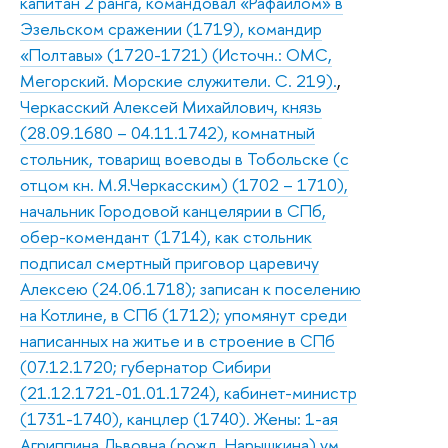
капитан 2 ранга, командовал «Рафаилом» в
Эзельском сражении (1719), командир
«Полтавы» (1720-1721) (Источн.: ОМС,
Мегорский. Морские служители. С. 219).
,
Черкасский Алексей Михайлович, князь
(28.09.1680 – 04.11.1742), комнатный
стольник, товарищ воеводы в Тобольске (с
отцом кн. М.Я.Черкасским) (1702 – 1710),
начальник Городовой канцелярии в СПб,
обер-комендант (1714), как стольник
подписал смертный приговор царевичу
Алексею (24.06.1718); записан к поселению
на Котлине, в СПб (1712); упомянут среди
написанных на житье и в строение в СПб
(07.12.1720; губернатор Сибири
(21.12.1721-01.01.1724), кабинет-министр
(1731-1740), канцлер (1740). Жены: 1-ая
Агриппина Львовна (рожд. Нарышкина) ум.