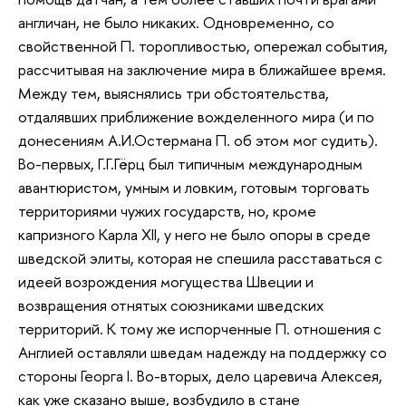
англичан, не было никаких. Одновременно, со
свойственной П. торопливостью, опережал события,
рассчитывая на заключение мира в ближайшее время.
Между тем, выяснялись три обстоятельства,
отдалявших приближение вожделенного мира (и по
донесениям А.И.Остермана П. об этом мог судить).
Во-первых, Г.Г.Гёрц был типичным международным
авантюристом, умным и ловким, готовым торговать
территориями чужих государств, но, кроме
капризного Карла XII, у него не было опоры в среде
шведской элиты, которая не спешила расставаться с
идеей возрождения могущества Швеции и
возвращения отнятых союзниками шведских
территорий. К тому же испорченные П. отношения с
Англией оставляли шведам надежду на поддержку со
стороны Георга I. Во-вторых, дело царевича Алексея,
как уже сказано выше, возбудило в стане