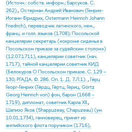
(Источн.: собств. информ.; Барсуков. С.
262).
,
Остерман Андрей Иванович (Генрих-
Иоганн Фридрих, Ostermann Heinrich Johann
Friedrich), переводчик латинского, нем.,
франц. и голл. языков (1708); Посольской
канцелярии секретарь («окроме сиденья в
Посольском приказе за судейским столом»)
(12.07.1711), канцелярии советник (нач.
1717), тайной канцелярии советник КИД
(Белокуров О Посольском приказе. С. 129 –
130; РГАДА. Ф. 286. Оп. 1. Д. 7.Л.1).
,
Гёрц
Георг-Генрих (Гёрдц, Гёртц, Гериц, Görtz
Georg Heinrich von) фон, барон (1668 –
1719), дипломат, советник Карла XII.
,
Шапизо Яков (Shappuzeay, Chapuzeau) (ум
10.01.1734), ганноверец, принят из
английского флота поручиком (1716),