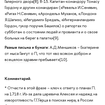
Галерного двора[8]; 8-15. Капитан-командору Томасу
Гордону и другим командирам («Ревель» И.Сенявин,
«Рига» Н.Сенявин, «Арондель» Муханов, «Лондон»
Я.Шапизо, «Иегудиил» Бредаль, «Ингерманландия»
Гордон, гукор поручик Башилов) о рапортах по
субботам о состоянии людей и провианта и о свозе
больных на берег в палатки[9].
Разные письма и бумаги:
А.Д.Меншиков – Екатерине
от мыса Гангут о П, что тот «во всяком добром и
всецелом здравии пребывает»[10].
Комментарий.
* Отчасти в этой фразе – ключ к ответу о планах П.
на 1718 г. Из-за дела царевича Алексея и надежд на
изворотливость Г.Г.Гёрца в поисках мира, в России