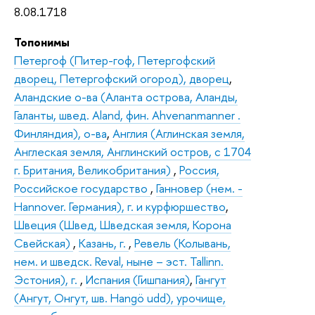
8.08.1718
Топонимы
Петергоф (Питер-гоф, Петергофский
дворец, Петергофский огород), дворец
,
Аландские о-ва (Аланта острова, Аланды,
Галанты, швед. Aland, фин. Ahvenanmanner .
Финляндия), о-ва
,
Англия (Аглинская земля,
Англеская земля, Англинский остров, с 1704
г. Британия, Великобритания)
,
Россия,
Российское государство
,
Ганновер (нем. -
Hannover. Германия), г. и курфюршество
,
Швеция (Швед, Шведская земля, Корона
Свейская)
,
Казань, г.
,
Ревель (Колывань,
нем. и шведск. Reval, ныне – эст. Tallinn.
Эстония), г.
,
Испания (Гишпания)
,
Гангут
(Ангут, Онгут, шв. Hangö udd), урочище,