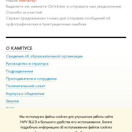
Нашли
опечатку
?
Выделите её, нажмите Ctrl+Enter и отправьте нам уведомление.
Спасибо за участие!
Сервис предназначен только для отправки сообщений об
орфографических и пунктуационных ошибках.
О КАМПУСЕ
ОБ
Сведения об образовательной организации
Мер
Руководство и структура
Мер
Подразделения
Дов
Преподаватели и сотрудники
Ол
Попечительский совет
При
Корпуса и общежития
При
Закупки
Ди
ВШЭ для студентов с ограниченными возможностями
До
здоровья и инвалидностью
Ас
Мы используем файлы cookies для улучшения работы сайта
Версия для слабовидящих
НИУ ВШЭ и большего удобства его использования. Более
Обр
подробную информацию об использовании файлов cookies
Единая платежная страница