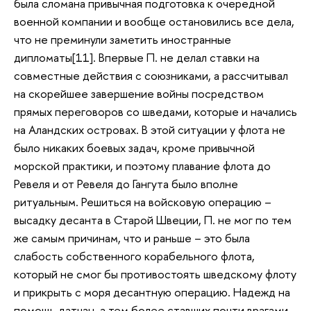
была сломана привычная подготовка к очередной
военной компании и вообще остановились все дела,
что не преминули заметить иностранные
дипломаты[11]. Впервые П. не делал ставки на
совместные действия с союзниками, а рассчитывал
на скорейшее завершение войны посредством
прямых переговоров со шведами, которые и начались
на Аландских островах. В этой ситуации у флота не
было никаких боевых задач, кроме привычной
морской практики, и поэтому плавание флота до
Ревеля и от Ревеля до Гангута было вполне
ритуальным. Решиться на войсковую операцию –
высадку десанта в Старой Швеции, П. не мог по тем
же самым причинам, что и раньше – это была
слабость собственного корабельного флота,
который не смог бы противостоять шведскому флоту
и прикрыть с моря десантную операцию. Надежд на
помощь датчан, а тем более ставших почти врагами