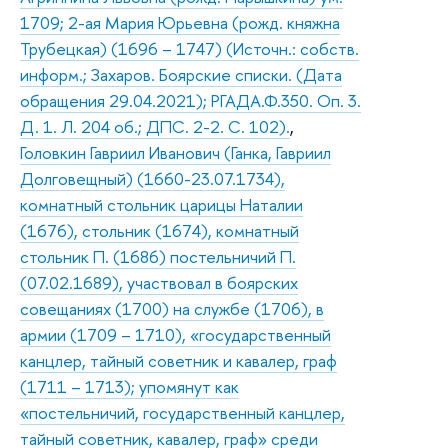
1709; 2-ая Мария Юрьевна (рожд. княжна
Трубецкая) (1696 – 1747) (Источн.: собств.
информ.; Захаров. Боярские списки. (Дата
обращения 29.04.2021); РГАДА.Ф.350. Оп. 3.
Д. 1. Л. 204 об.; ДПС. 2-2. С. 102).
,
Головкин Гавриил Иванович (Ганка, Гавриил
Долговещный) (1660-23.07.1734),
комнатный стольник царицы Наталии
(1676), стольник (1674), комнатный
стольник П. (1686) постельничий П.
(07.02.1689), участвовал в боярских
совещаниях (1700) на службе (1706), в
армии (1709 – 1710), «государственный
канцлер, тайный советник и кавалер, граф
(1711 – 1713); упомянут как
«постельничий, государственный канцлер,
тайный советник, кавалер, граф» среди