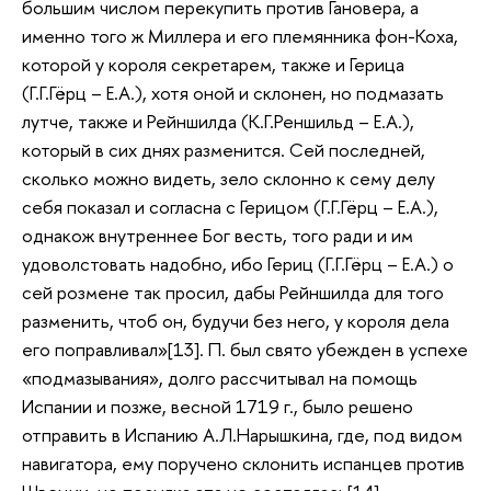
большим числом перекупить против Гановера, а
именно того ж Миллера и его племянника фон-Коха,
которой у короля секретарем, также и Герица
(Г.Г.Гёрц – Е.А.), хотя оной и склонен, но подмазать
лутче, также и Рейншилда (К.Г.Реншильд – Е.А.),
который в сих днях разменится. Сей последней,
сколько можно видеть, зело склонно к сему делу
себя показал и согласна с Герицом (Г.Г.Гёрц – Е.А.),
однакож внутреннее Бог весть, того ради и им
удоволстовать надобно, ибо Гериц (Г.Г.Гёрц – Е.А.) о
сей розмене так просил, дабы Рейншилда для того
разменить, чтоб он, будучи без него, у короля дела
его поправливал»[13]. П. был свято убежден в успехе
«подмазывания», долго рассчитывал на помощь
Испании и позже, весной 1719 г., было решено
отправить в Испанию А.Л.Нарышкина, где, под видом
навигатора, ему поручено склонить испанцев против