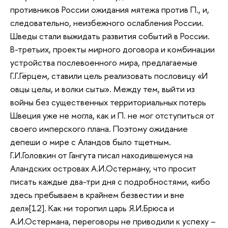
противников России ожидания мятежа против П., и,
следовательно, неизбежного ослабления России.
Шведы стали выжидать развития событий в России.
В-третьих, проекты мирного договора и комбинации
устройства послевоенного мира, предлагаемые
Г.Г.Гёрцем, ставили цель реализовать пословицу «И
овцы целы, и волки сыты». Между тем, выйти из
войны без существенных территориальных потерь
Швеция уже не могла, как и П. не мог отступиться от
своего имперского плана. Поэтому ожидание
депеши о мире с Аландов было тщетным.
Г.И.Головкин от Гангута писал находившемуся на
Аландских островах А.И.Остерману, что просит
писать каждые два-три дня с подробностями, «ибо
здесь пребываем в крайнем безвестии и вне
дел»[12]. Как ни торопил царь Я.И.Брюса и
А.И.Остермана, переговоры не приводили к успеху –