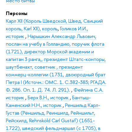
место битвы
Персоны
Карл XII (Король Шведской, Швед, Свицкий
король, Karl XII), король
,
Голиков И.И.,
историк
,
Нарышкин Александр Львович,
послан на учебу в Голландию, поручик флота
(1721), директор Морской академии и
капитан 3 ранга,, президент Штатс-конторы,
шаутбенахт, советник , президент
коммерц-коллегии (1731, двоюродный брат
Петра I (Источн.: ОМС. 1. С.382-383; РГАДА.
Ф. 286. Оп. 1. Д. 74. Л. 291).
,
Фейгина С.А.
историк
,
Берх В.Н., историк
,
Бантыш-
Каменский Н.Н., историк
,
Реншильд Карл-
Густав (Рёншильд, Реиншилд, Рейншильт,
Рейскилд, Rehnsköld Carl Gustaf) (1651-
1722), шведский фельдмаршал (с 1705), в