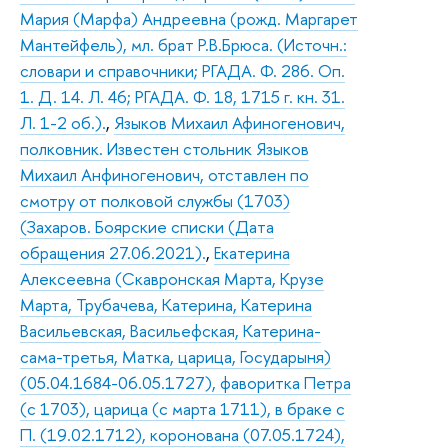
Мария (Марфа) Андреевна (рожд. Маргарет
Мантейфель), мл. брат Р.В.Брюса. (Источн.:
словари и справочники; РГАДА. Ф. 286. Оп.
1. Д. 14. Л. 46; РГАДА. Ф. 18, 1715 г. кн. 31.
Л. 1-2 об.).
,
Языков Михаил Афиногенович,
полковник. Известен стольник Языков
Михаил Анфиногенович, отставлен по
смотру от полковой службы (1703)
(Захаров. Боярские списки (Дата
обращения 27.06.2021).
,
Екатерина
Алексеевна (Скавронская Марта, Крузе
Марта, Трубачева, Катерина, Катерина
Васильевская, Васильефская, Катерина-
сама-третья, Матка, царица, Государыня)
(05.04.1684-06.05.1727), фаворитка Петра
(с 1703), царица (с марта 1711), в браке с
П. (19.02.1712), коронована (07.05.1724),