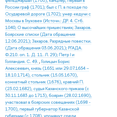
фельдмаршал (1700), канцлер, первый в
России граф (1701); был с П. в походе по
Осударевой дороге (1702); умер «едучи с
Москвы в Глухове» (Источн.: ДР. 4. Стб.
1040; О высочайших пришествиях; Захаров.
Боярские списки (Дата обращения
12.06.2021); Захаров. Разрядные повестки.
(Дата обращения 03.06.2021); РГАДА.
Ф.210. оп. 1. Д. 11. Л. 29); Петр I и
Голландия. С. 49.
,
Голицын Борис
Алексеевич, князь (1651 или 29.07.1654 –
18.10.1714), стольник (15.05.1670),
комнатный стольник (1676), кравчий П.
(23.02.1682), судья Казанского приказа (с
30.11.1683 до 1713), боярин (28.02.1690),
участвовал в боярских совещаниях (1698 -
1700), первый губернатор Казанской
губернии (с 1708), упомянут среди