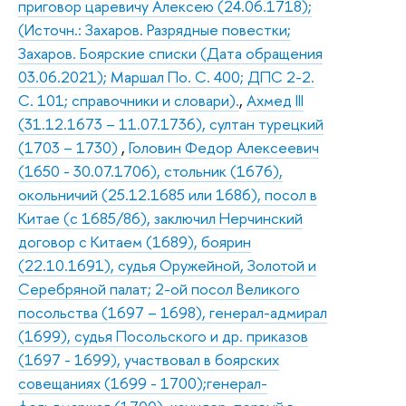
приговор царевичу Алексею (24.06.1718);
(Источн.: Захаров. Разрядные повестки;
Захаров. Боярские списки (Дата обращения
03.06.2021); Маршал По. С. 400; ДПС 2-2.
С. 101; справочники и словари).
,
Ахмед III
(31.12.1673 – 11.07.1736), султан турецкий
(1703 – 1730)
,
Головин Федор Алексеевич
(1650 - 30.07.1706), стольник (1676),
окольничий (25.12.1685 или 1686), посол в
Китае (с 1685/86), заключил Нерчинский
договор с Китаем (1689), боярин
(22.10.1691), судья Оружейной, Золотой и
Серебряной палат; 2-ой посол Великого
посольства (1697 – 1698), генерал-адмирал
(1699), судья Посольского и др. приказов
(1697 - 1699), участвовал в боярских
совещаниях (1699 - 1700);генерал-