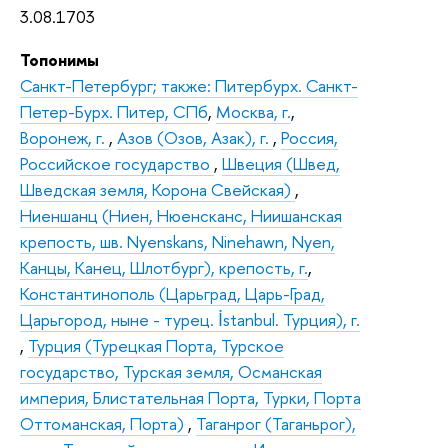
3.08.1703
Топонимы
Санкт-Петербург; также: Питербурх. Санкт-
Петер-Бурх. Питер, СПб
,
Москва, г.
,
Воронеж, г.
,
Азов (Озов, Азак), г.
,
Россия,
Российское государство
,
Швеция (Швед,
Шведская земля, Корона Свейская)
,
Ниеншанц (Ниен, Нюенсканс, Ниишанская
крепость, шв. Nyenskans, Ninehawn, Nyen,
Канцы, Канец, Шлотбург), крепость, г.
,
Константинополь (Царьград, Царь-Град,
Царьгород, ныне - турец. İstanbul. Турция), г.
,
Турция (Турецкая Порта, Турское
государство, Турская земля, Османская
империя, Блистательная Порта, Турки, Порта
Оттоманская, Порта)
,
Таганрог (Таганьрог),