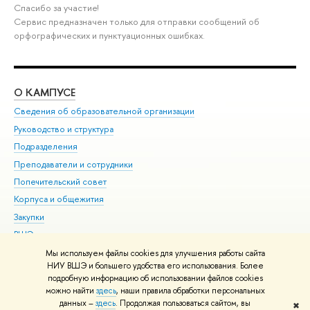
Спасибо за участие!
Сервис предназначен только для отправки сообщений об
орфографических и пунктуационных ошибках.
О КАМПУСЕ
ОБ
Сведения об образовательной организации
Мер
Руководство и структура
Мер
Подразделения
Дов
Преподаватели и сотрудники
Ол
Попечительский совет
При
Корпуса и общежития
При
Закупки
Ди
ВШЭ для студентов с ограниченными возможностями
До
здоровья и инвалидностью
Ас
Мы используем файлы cookies для улучшения работы сайта
Версия для слабовидящих
НИУ ВШЭ и большего удобства его использования. Более
Обр
подробную информацию об использовании файлов cookies
Единая платежная страница
можно найти
здесь
, наши правила обработки персональных
данных –
здесь
. Продолжая пользоваться сайтом, вы
✖