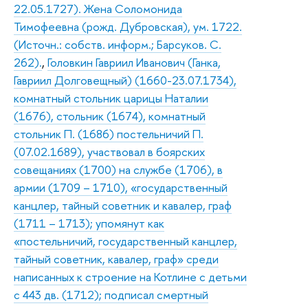
22.05.1727). Жена Соломонида
Тимофеевна (рожд. Дубровская), ум. 1722.
(Источн.: собств. информ.; Барсуков. С.
262).
,
Головкин Гавриил Иванович (Ганка,
Гавриил Долговещный) (1660-23.07.1734),
комнатный стольник царицы Наталии
(1676), стольник (1674), комнатный
стольник П. (1686) постельничий П.
(07.02.1689), участвовал в боярских
совещаниях (1700) на службе (1706), в
армии (1709 – 1710), «государственный
канцлер, тайный советник и кавалер, граф
(1711 – 1713); упомянут как
«постельничий, государственный канцлер,
тайный советник, кавалер, граф» среди
написанных к строение на Котлине с детьми
с 443 дв. (1712); подписал смертный