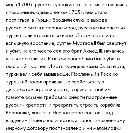
мира 1700 г. русско-турецкие отношения оставались
спокойными, однако летом 1703 г. они стали
портиться: в Турции бродили слухи о выходе
русского флота в Черное море, русское посольство
турки стали утеснять во всем. Летом в столице
вспыхнуло восстание, султан Мустафа II был свергнут
и убит, на его место сел его брат Ахмед III, начались
казни восставших. Разными способами было убито
около 12 тыс. чел. И хотя турецкая казна была пуста,
турки вели себя вызывающе. Посланный в Россию
турецкий посол проявлял не свойственную
дипломатам агрессивность, в привезенной им
грамоте османы требовали снести построенные
русским крепости и прекратить строить кораблив
Воронеже, «понеже Черное море состоит под
владеним Нашего величества, а попостановленному
мирному договору постановлено и ни малой лодки