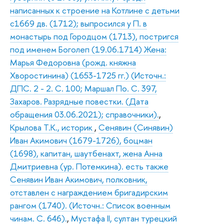
написанных к строение на Котлине с детьми
с1669 дв. (1712); выпросился у П. в
монастырь под Городцом (1713), постригся
под именем Боголеп (19.06.1714) Жена:
Марья Федоровна (рожд. княжна
Хворостинина) (1653-1725 гг.) (Источн.:
ДПС. 2 - 2. С. 100; Маршал По. С. 397,
Захаров. Разрядные повестки. (Дата
обращения 03.06.2021); справочники).
,
Крылова Т.К., историк
,
Сенявин (Синявин)
Иван Акимович (1679-1726), боцман
(1698), капитан, шаутбенахт, жена Анна
Дмитриевна (ур. Потемкина). есть также
Сенявин Иван Акимович, полковник,
отставлен с награждением бригадирским
рангом (1740). (Источн.: Список военным
чинам. С. 646).
,
Мустафа II, султан турецкий