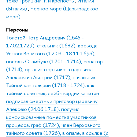
тоже Троицкий, г. и крепость
,
Италия
(Ыталия)
,
Черное море (Царьградское
море)
Персоны
Толстой Петр Андреевич (1645 -
17.02.1729), стольник (1682), воевода
Устюга Великого (12.03 - 18.11.1693),
посол в Стамбуле (1701 -1714), сенатор
(1714), организатор вывоза царевича
Алексея из Австрии (1717), начальник
Тайной канцелярии (1718 - 1724), как
тайный советник, лейб-гвардии капитан
подписал смертный приговор царевичу
Алексею (24.06.1718), получил
конфискованные поместья участников
процесса, граф (1724), член Верховного
тайного совета (1726), в опале, в ссылке (с