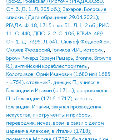
(рожд. Ржевская) (Источн.: РГАДА.Ф.350.
Оп. 3. Д. 1. Л. 205 об.); Захаров. Боярские
списки. (Дата обращения 29.04.2021);
РГАДА. Ф. 18, 1715 г. кн. 31. Л. 1-2 об.; РИО.
11. С. 440; ДПС. 2-2. С. 106; РГВИА. 489.
Оп. 1. Д. 7395. Л. 34).
,
Скляеф Федасей см.
Скляев Феодосий
,
Голиков И.И., историк
,
Броун Ричард (Браун Рыцарь, Bronne, Browne
R.), английский кораблестроитель
,
Кологривов Юрий Иванович (1680 или 1685
- 1754), стольник?, денщик П., учился в
Голландии и Италии (с 1711), сопровождал
П. в Голландии (1716-1717), агент в
Голландии, Италии, закупал прозведения
искусства, инструменты и приборы,
переводчик, исчез, возм. в связи с делом
царевича Алексея, в Италии (1718),
появился в Москве (1729), был связан с кн.