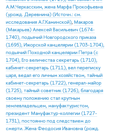
А.М.Черкасским, жена Марфа Прокофьевна
(урожд. Деревнина) (Источн.: см.
исследования А.Г.Каминской)
,
Макаров
(Макарьев) Алексей Васильевич (1674-
1740), подьячий Новгородского приказа
(1695), Ижорской канцелярии (1703-1704),
подьячий Походной канцелярии Петра (с
1704), Его величества секретарь (1710),
кабинет-секретарь (1711), вел переписку
царя, ведал его личным хозяйством, тайный
кабинет-секретарь (1722), генерал-майор
(1725), тайный советник (1726), благодаря
своему положению стал крупным
землевладельцем, мануфактуристом,
президент Мануфактур-коллегии (1727-
1731), постоянно под следствием до
смерти. Жена Феодосия Ивановна (рожд.