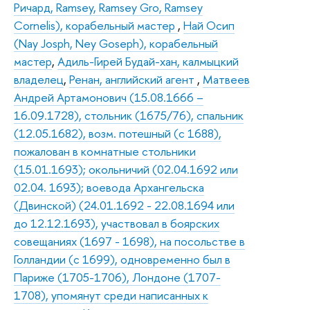
Ричард, Ramsey, Ramsey Gro, Ramsey
Cornelis), корабельный мастер
,
Най Осип
(Nay Josph, Ney Goseph), корабельный
мастер
,
Адиль-Гирей Будай-хан, калмыцкий
владелец
,
Ренан, английский агент
,
Матвеев
Андрей Артамонович (15.08.1666 –
16.09.1728), стольник (1675/76), спальник
(12.05.1682), возм. потешный (с 1688),
пожалован в комнатные стольники
(15.01.1693); окольничий (02.04.1692 или
02.04. 1693); воевода Архангельска
(Двинской) (24.01.1692 - 22.08.1694 или
до 12.12.1693), участвовал в боярских
совещаниях (1697 - 1698), на посольстве в
Голландии (с 1699), одновременно был в
Париже (1705-1706), Лондоне (1707-
1708), упомянут среди написанных к