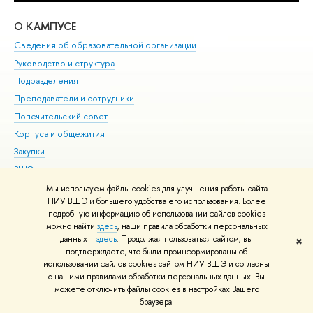
О КАМПУСЕ
ОБ
Сведения об образовательной организации
Мер
Руководство и структура
Мер
Подразделения
Дов
Преподаватели и сотрудники
Ол
Попечительский совет
При
Корпуса и общежития
При
Закупки
Ди
ВШЭ для студентов с ограниченными возможностями
До
здоровья и инвалидностью
Ас
Мы используем файлы cookies для улучшения работы сайта
Версия для слабовидящих
НИУ ВШЭ и большего удобства его использования. Более
Обр
подробную информацию об использовании файлов cookies
Единая платежная страница
можно найти
здесь
, наши правила обработки персональных
данных –
здесь
. Продолжая пользоваться сайтом, вы
✖
Редактору
подтверждаете, что были проинформированы об
© НИУ ВШЭ 1993–2026
Адреса и контакты
Условия использования
использовании файлов cookies сайтом НИУ ВШЭ и согласны
с нашими правилами обработки персональных данных. Вы
материалов
Политика конфиденциальности
Карта сайта
можете отключить файлы cookies в настройках Вашего
Шрифты HSE Sans и HSE Slab разработаны в
Школе дизайна НИУ ВШЭ
браузера.