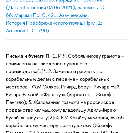
(Дата обращения 03.06.2021); Барсуков. С.
66; Маршал По. С. 421; Азанчевский.
История Преображенского полка. Прил. 1;
Антонов 1. С. 790).
Письма и бумаги П.:
1. И.Я. Собольникову грамота –
привилегия на заведение суконного
производства[1]*; 2. Заметки и расчеты по
корабельным делам с перечнем корабельных
мастеров - Ф.М.Скляев, Ричард Броун, Ричард Най,
Ричард Рамзей, «Француз» (вероятно – Жозеф
Пангало); 3. Жалованная грамота на российское
подданство калмыцкому владельцу Адиль-Гирею
Будай-ханову сыну[2]; 4. К.И.Крюйсу мемория, «чтоб
корабельному мастеру французскому (Жозефу
Пангало – Е.А.) заложить корабль длиною 151 фут