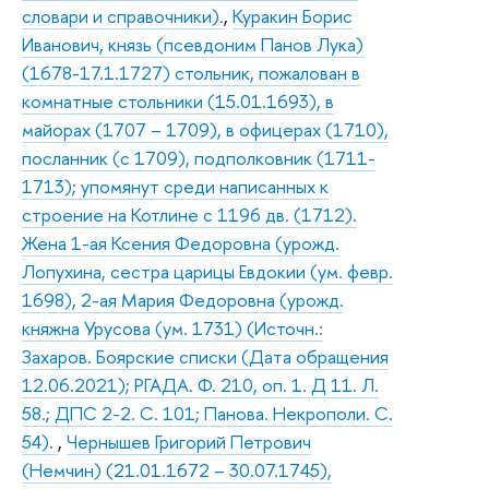
словари и справочники).
,
Куракин Борис
Иванович, князь (псевдоним Панов Лука)
(1678-17.1.1727) стольник, пожалован в
комнатные стольники (15.01.1693), в
майорах (1707 – 1709), в офицерах (1710),
посланник (с 1709), подполковник (1711-
1713); упомянут среди написанных к
строение на Котлине с 1196 дв. (1712).
Жена 1-ая Ксения Федоровна (урожд.
Лопухина, сестра царицы Евдокии (ум. февр.
1698), 2-ая Мария Федоровна (урожд.
княжна Урусова (ум. 1731) (Источн.:
Захаров. Боярские списки (Дата обращения
12.06.2021); РГАДА. Ф. 210, оп. 1. Д 11. Л.
58.; ДПС 2-2. С. 101; Панова. Некрополи. С.
54).
,
Чернышев Григорий Петрович
(Немчин) (21.01.1672 – 30.07.1745),