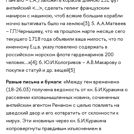
английский <…>, сделать гелинг французским
маниром с машиною, чтоб всякие большие корабли
мочно вытягивать было на землю»[3]; 5. А.А.Матвеев
– Г.П.Чернышеву, что «в прошлом марте месяце сего
текущего 1718 года объявили ваша милость, что по
именному Е.ц.в. указу повелено содержать в
российском морском флоте гардемаринов 200
человек…»[4]; 6. Ю.И.Кологривов – А.В.Макарову о
покупке статуй и др. вещей[5]
Разные письма и бумаги:
«Между тем временем»
(18-26.03) получена ведомость от кн. Б.И.Куракина о
рассеянии «зловымышленных новин», сочиненных
английским агентом Ренаном с целью повлиять на
шведский двор и его «отвратить от склонности к
миру». Эти «новины» через кн. Б.И.Куракина
«опровергнуты правдивым изъяснением в