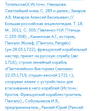
Топильская)( Источн.: Накишова.
Светлейший князь С. 283 и далее.; Захаров
А.В. Макаров Алексей Васильевич //
Большая российская энциклопедия. Т. 18.
М.. 2011. С. 505; Павленко Н.И. Птенцы.
С.233-308).
,
Каминская А.Г., историк
,
Пангало Жозеф, (Панголо, Pangalo)
(ум.28.03.1722), французский корабельный
мастер, принят на русскую службу (авг.
1716), строил линейный корабль
«Пантелеймон-Виктория» (заложен
22.03.1719, спущен весной 1721 г.),
сооружал эллинг с устройством для
втаскивания в него кораблей (Источн.:
Кротов. Французский кораблестроитель
Пангало)
,
Собольников И.Я.,
предприниматель
,
Рамзей Юрий (Рамсей