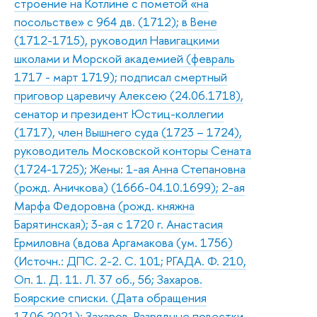
строение на Котлине с пометой «на
посольстве» с 964 дв. (1712); в Вене
(1712-1715), руководил Навигацкими
школами и Морской академией (февраль
1717 - март 1719); подписал смертный
приговор царевичу Алексею (24.06.1718),
сенатор и президент Юстиц-коллегии
(1717), член Вышнего суда (1723 – 1724),
руководитель Московской конторы Сената
(1724-1725); Жены: 1-ая Анна Степановна
(рожд. Аничкова) (1666-04.10.1699); 2-ая
Марфа Федоровна (рожд. княжна
Барятинская); 3-ая с 1720 г. Анастасия
Ермиловна (вдова Аргамакова (ум. 1756)
(Источн.: ДПС. 2-2. С. 101; РГАДА. Ф. 210,
Оп. 1. Д. 11. Л. 37 об., 56; Захаров.
Боярские списки. (Дата обращения
17.06.2021); Захаров. Разрядные повестки.