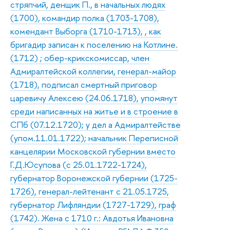
стряпчий, денщик П., в начальных людях
(1700), командир полка (1703-1708),
комендант Выборга (1710-1713), , как
бригадир записан к поселению на Котлине.
(1712) ; обер-крикскомиссар, член
Адмиралтейской коллегии, генерал-майор
(1718), подписал смертный приговор
царевичу Алексею (24.06.1718), упомянут
среди написанных на житье и в строение в
СПб (07.12.1720); у дел а Адмиралтействе
(упом.11.01.1722); начальник Переписной
канцелярии Московской губернии вместо
Г.Д.Юсупова (с 25.01.1722-1724),
губернатор Воронежской губернии (1725-
1726), генерал-лейтенант с 21.05.1725,
губернатор Лифляндии (1727-1729), граф
(1742). Жена с 1710 г.: Авдотья Ивановна