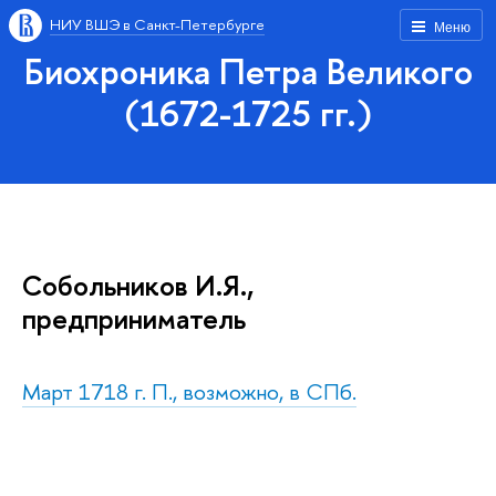
НИУ ВШЭ в Санкт-Петербурге
Меню
Биохроника Петра Великого
(1672-1725 гг.)
Собольников И.Я.,
предприниматель
Март 1718 г. П., возможно, в СПб.