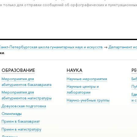
н только для отправки сообщений об орфографических и пунктуационных
анкт-Петербургская школа гуманитарных наук и искусств
→
Департамент и
же.
ОБРАЗОВАНИЕ
НАУКА
Р
Мероприятия для
Научные мероприятия
Би
абитуриентов бакалавриата
Научные центры и
Пу
Мероприятия для
лаборатории
Ед
абитуриентов магистратуры
Научно-учебные группы
и 
Довузовская подготовка
Олимпиады
Прием в бакалавриат
Прием в магистратуру
Диплом+