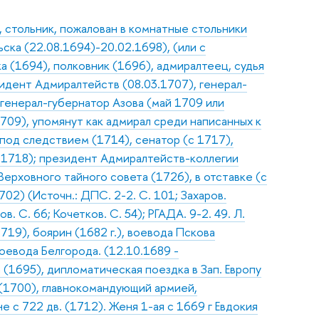
 стольник, пожалован в комнатные стольники
ска (22.08.1694)-20.02.1698), (или с
а (1694), полковник (1696), адмиралтеец, судья
зидент Адмиралтейств (08.03.1707), генерал-
 генерал-губернатор Азова (май 1709 или
709), упомянут как адмирал среди написанных к
 под следствием (1714), сенатор (с 1717),
.1718); президент Адмиралтейств-коллегии
Верховного тайного совета (1726), в отставке (с
02) (Источн.: ДПС. 2-2. С. 101; Захаров.
. С. 66; Кочетков. С. 54); РГАДА. 9-2. 49. Л.
19), боярин (1682 г.), воевода Пскова
воевода Белгорода. (12.10.1689 -
(1695), дипломатическая поездка в Зап. Европу
(1700), главнокомандующий армией,
 с 722 дв. (1712). Женя 1-ая с 1669 г Евдокия