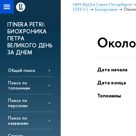
НИУ ВШЭ в Санкт-Петербурге
1725 гг.)
Биохроника
Около 
ITINERA PETRI:
БИОХРОНИКА
Около 
ПЕТРА
ВЕЛИКОГО ДЕНЬ
ЗА ДНЕМ
Дата начала
Общий поиск
Дата конца
Поиск по
топонимам
Топонимы
Поиск по
персонам
Поиск по
названиям
Список