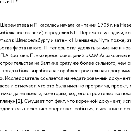
ть и П.*
Шереметева и П. касалась начала кампании 1703 г. на Неве
 избежание огласки) определил Б.П.Шереметеву задачи, ко
уться к Шлиссельбургу и затем к Ниеншанцу. Чуть позже, 
ства флота на юге, П. теперь стал уделять внимание и но
.А.Кротова, П. «во время совещаний с Ф.М.Апраксиным в
троительства на Балтике сразу же более сильного, чем оп
, тогда и была выработана кораблестроительная программа
». Исследователь ссылается на недатированный документ
асса и отмечает, что это была именно программа, проект, 
 никогда не имел и, во-вторых, ход его строительства пок
у плану» [2]. Смущает тот факт, что коренной документ, и
едователь несколько опережает события, связанные с ос