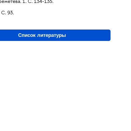
реметева. 1. С. 134-135.
 С. 93.
Список литературы