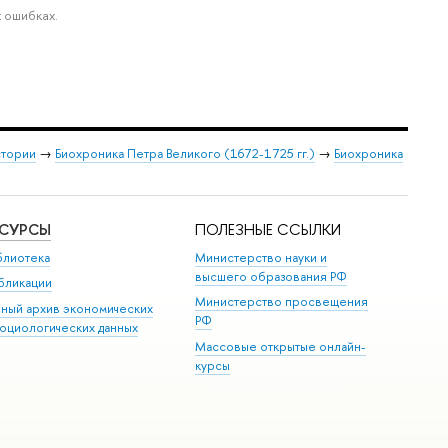
 ошибках.
стории
→
Биохроника Петра Великого (1672-1725 гг.)
→
Биохроника
ЕСУРСЫ
ПОЛЕЗНЫЕ ССЫЛКИ
блиотека
Министерство науки и
высшего образования РФ
бликации
Министерство просвещения
иный архив экономических
РФ
социологических данных
Массовые открытые онлайн-
курсы