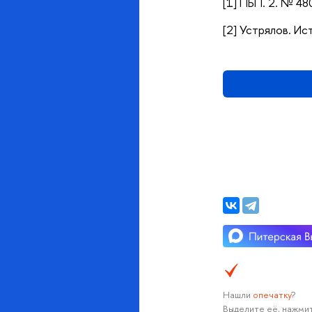
[1] ПБП. 2. № 48
[2] Устрялов. Ис
Нашли
опечатку
?
Выделите её, нажмит