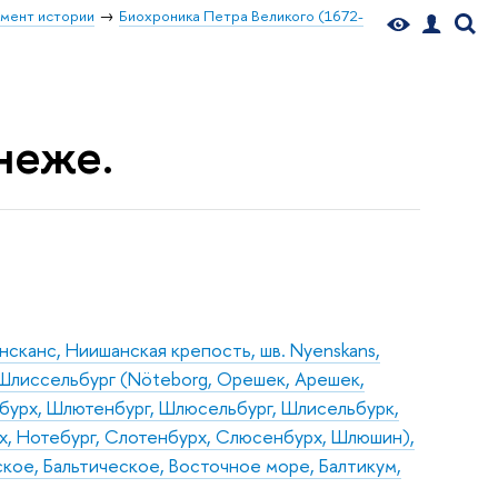
мент истории
Биохроника Петра Великого (1672-
неже.
сканс, Ниишанская крепость, шв. Nyenskans,
Шлиссельбург (Nöteborg, Орешек, Арешек,
нбурх, Шлютенбург, Шлюсельбург, Шлисельбурк,
, Нотебург, Слотенбурх, Слюсенбурх, Шлюшин),
кое, Бальтическое, Восточное море, Балтикум,