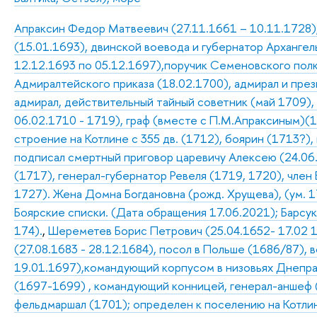
Апраксин Федор Матвеевич (27.11.1661 – 10.11.1728),
(15.01.1693), двинской воевода и губернатор Архангель
12.12.1693 по 05.12.1697),поручик Семеновского полк
Адмиралтейского приказа (18.02.1700), адмирал и пре
адмирал, действительный тайный советник (май 1709),
06.02.1710 - 1719), граф (вместе с П.М.Апраксиным)(1
строение на Котлине с 355 дв. (1712), боярин (1713?),
подписал смертный приговор царевичу Алексею (24.06
(1717), генерал-губернатор Ревеля (1719, 1720), член 
1727). Жена Домна Богдановна (рожд. Хрущева), (ум. 17
Боярские списки. (Дата обращения 17.06.2021); Барсуков
174).
,
Шереметев Борис Петрович (25.04.1652- 17.02 17
(27.08.1683 - 28.12.1684), посол в Польше (1686/87), 
19.01.1697),командующий корпусом в низовьях Днепра 
(1697-1699) , командующий конницей, генерал-аншеф 
фельдмаршал (1701); определен к поселению на Котлине