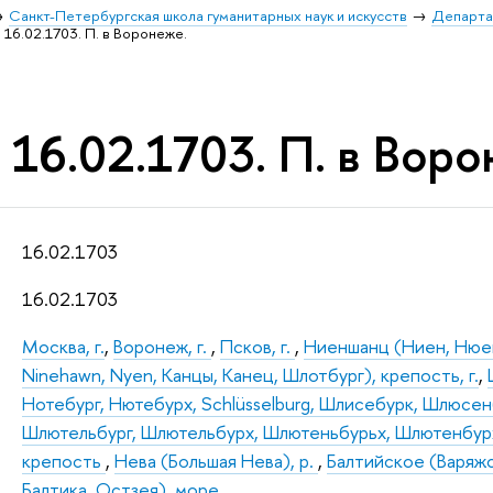
Санкт-Петербургская школа гуманитарных наук и искусств
Департа
16.02.1703. П. в Воронеже.
16.02.1703. П. в Воро
16.02.1703
16.02.1703
Москва, г.
,
Воронеж, г.
,
Псков, г.
,
Ниеншанц (Ниен, Нюен
Ninehawn, Nyen, Канцы, Канец, Шлотбург), крепость, г.
,
Нотебург, Нютебурх, Schlüsselburg, Шлисебурк, Шлюсе
Шлютельбург, Шлютельбурх, Шлютеньбурьх, Шлютенбурх
крепость
,
Нева (Большая Нева), р.
,
Балтийское (Варяжс
Балтика, Остзея), море