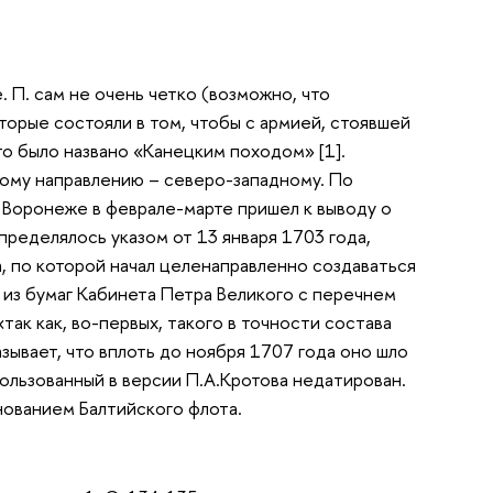
. П. сам не очень четко (возможно, что
торые состояли в том, чтобы с армией, стоявшей
это было названо «Канецким походом» [1].
вому направлению – северо-западному. По
 Воронеже в феврале-марте пришел к выводу о
ределялось указом от 13 января 1703 года,
, по которой начал целенаправленно создаваться
 из бумаг Кабинета Петра Великого с перечнем
«так как, во-первых, такого в точности состава
азывает, что вплоть до ноября 1707 года оно шло
спользованный в версии П.А.Кротова недатирован.
нованием Балтийского флота.