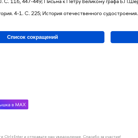
0. С. 116, 447-449; Письма к Петру Великому графа Б.П.Ше
тория. 4-1. С. 225; История отечественного судостроения.
Список сокращений
е Ctrl+Enter и отправьте нам уведомление. Спасибо за участие!