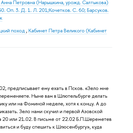
 г Анна Петровна (Нарышкина, урожд. Салтыкова)
. Оп. 3. Д. 1. Л. 201;Кочетков. С. 60; Барсуков.
ик
цкий поход
,
Кабинет Петра Великого (Кабинет
.02, предписывает ему ехать в Псков. «Зело мне
 переменяете. Ныне вам в Шлютельбурге делать
нику или на Фоминой неделе, хотя к концу. А до
иказать. Зело нами скучил и первой Азовской
 20 или 21.02. В письме от 22.02 Б.П.Шереметев
равиться и буду спешить к Шлюсенбургу», куда