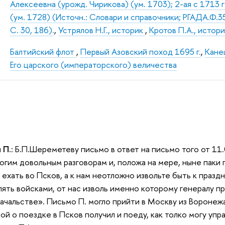
Алексеевна (урожд. Чирикова) (ум. 1703); 2-ая с 1713
(ум. 1728) (Источн.: Словари и справочники; РГАДА.Ф.350
С. 30, 186).
,
Устрялов Н.Г., историк
,
Кротов П.А., истор
Балтийский флот
,
Первый Азовский поход 1695 г.
,
Кане
Его царского (императорского) величества
 П.
: Б.П.Шереметеву письмо в ответ на письмо того от 11
ногим довольным разговорам и, положа на мере, ныне паки
 ехать во Псков, а к нам неотложно извольте быть к празд
лять войсками, от нас изволь именно которому генералу пр
ачальстве». Письмо П. могло прийти в Москву из Воронежа
вой о поездке в Псков получил и поеду, как толко могу уп