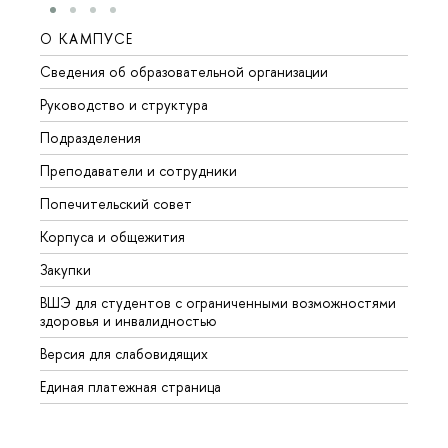
О КАМПУСЕ
ОБР
Сведения об образовательной организации
Мероп
Руководство и структура
Мероп
Подразделения
Довуз
Преподаватели и сотрудники
Олим
Попечительский совет
Прием
Корпуса и общежития
Прием
Закупки
Дипл
ВШЭ для студентов с ограниченными возможностями
Допол
здоровья и инвалидностью
Аспир
Версия для слабовидящих
Обрат
Единая платежная страница