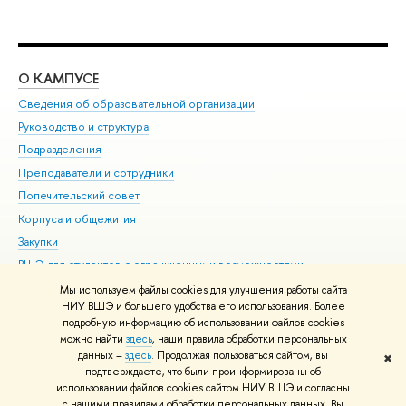
О КАМПУСЕ
ОБ
Сведения об образовательной организации
Мер
Руководство и структура
Мер
Подразделения
Дов
Преподаватели и сотрудники
Ол
Попечительский совет
При
Корпуса и общежития
При
Закупки
Ди
ВШЭ для студентов с ограниченными возможностями
До
здоровья и инвалидностью
Ас
Мы используем файлы cookies для улучшения работы сайта
Версия для слабовидящих
НИУ ВШЭ и большего удобства его использования. Более
Обр
подробную информацию об использовании файлов cookies
Единая платежная страница
можно найти
здесь
, наши правила обработки персональных
данных –
здесь
. Продолжая пользоваться сайтом, вы
✖
Редактору
подтверждаете, что были проинформированы об
© НИУ ВШЭ 1993–2026
Адреса и контакты
Условия использования
использовании файлов cookies сайтом НИУ ВШЭ и согласны
с нашими правилами обработки персональных данных. Вы
материалов
Политика конфиденциальности
Карта сайта