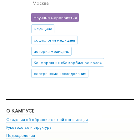
Москва
Научные мероприятия
медицина
социология медицины
история медицины
Конференция «Коморбидное поле»
сестринские исследования
О КАМПУСЕ
ОБ
Сведения об образовательной организации
Мер
Руководство и структура
Мер
Подразделения
Дов