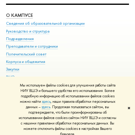
О КАМПУСЕ
ОБ
Сведения об образовательной организации
Мер
Руководство и структура
Мер
Подразделения
Дов
Преподаватели и сотрудники
Ол
Попечительский совет
При
Корпуса и общежития
При
Закупки
Ди
ВШЭ для студентов с ограниченными возможностями
До
здоровья и инвалидностью
Ас
Мы используем файлы cookies для улучшения работы сайта
Версия для слабовидящих
НИУ ВШЭ и большего удобства его использования. Более
Обр
подробную информацию об использовании файлов cookies
Единая платежная страница
можно найти
здесь
, наши правила обработки персональных
данных –
здесь
. Продолжая пользоваться сайтом, вы
✖
Редактору
подтверждаете, что были проинформированы об
© НИУ ВШЭ 1993–2026
Адреса и контакты
Условия использования
использовании файлов cookies сайтом НИУ ВШЭ и согласны
с нашими правилами обработки персональных данных. Вы
материалов
Политика конфиденциальности
Карта сайта
можете отключить файлы cookies в настройках Вашего
Шрифты HSE Sans и HSE Slab разработаны в
Школе дизайна НИУ ВШЭ
браузера.