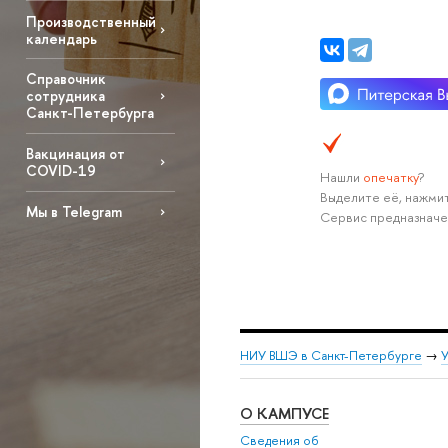
Производственный
календарь
Справочник
сотрудника
Санкт-Петербурга
Вакцинация от
COVID-19
Нашли
опечатку
?
Выделите её, нажмит
Мы в Telegram
Сервис предназначе
НИУ ВШЭ в Санкт-Петербурге
→
О КАМПУСЕ
Сведения об