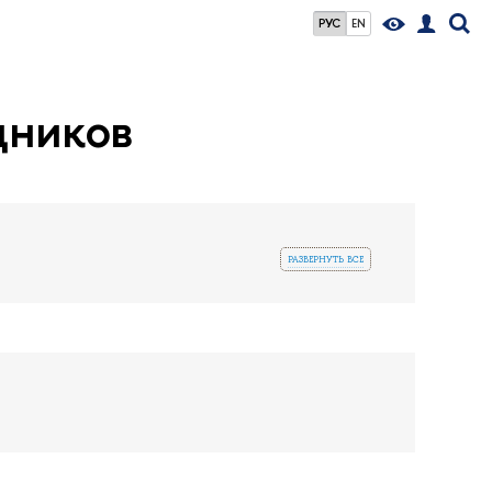
РУС
EN
дников
развернуть все