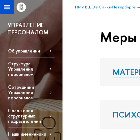
НИУ ВШЭ в Санкт-Петербурге
УПРАВЛЕНИЕ
Меры 
ПЕРСОНАЛОМ
Об управлении
Структура
Управления
МАТЕ
персоналом
Сотрудники
Управления
персоналом
Положения
ПСИХ
структурных
подразделений
Наши именинники